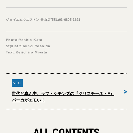
ジェイエムウエストン 青山店 TEL:03-6805-1691
Photo:Yoshio Kato
Stylist:Shuhei Yoshida
Text:Keiichiro Miyata
NEXT
>
世代ど真ん中、ラフ・シモンズの『クリスチーネ・F』
パーカがエモい！
ALL CONTENTS