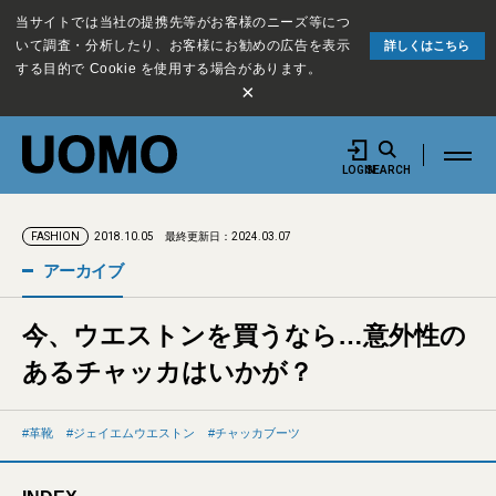
当サイトでは当社の提携先等がお客様のニーズ等につ
いて調査・分析したり、お客様にお勧めの広告を表示
詳しくはこちら
する目的で Cookie を使用する場合があります。
×
LOGIN
SEARCH
2018.10.05
最終更新日：2024.03.07
FASHION
アーカイブ
今、ウエストンを買うなら…意外性の
あるチャッカはいかが？
革靴
ジェイエムウエストン
チャッカブーツ