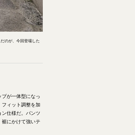
んだのが、今回登場した
ップが一体型になっ
、フィット調整を加
ョン仕様だ。パンツ
、裾にかけて強いテ