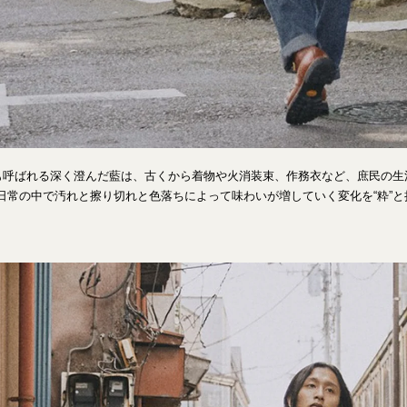
とも呼ばれる深く澄んだ藍は、古くから着物や火消装束、作務衣など、庶民の
日常の中で汚れと擦り切れと色落ちによって味わいが増していく変化を“粋”