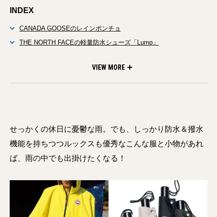
INDEX
CANADA GOOSEのレインポンチョ
THE NORTH FACEの軽量防水シューズ「Lump」
MACKINTOSHの折りたたみ傘
ARC’TERYXのトートバッグ
TEATORAのパンツ
VIEW MORE
せっかくの休日に憂鬱な雨。でも、しっかり防水＆撥水
機能を持ちつつルックスも優秀なこんな服と小物があれ
ば、雨の中でも出掛けたくなる！