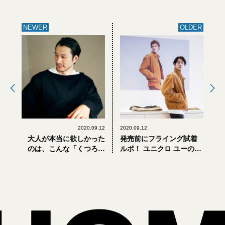
NEWER
OLDER
2020.09.12
2020.09.12
大人が本当に欲しかった
発売前にフライング試着
のは、こんな「くつろげ
ルポ！ ユニクロ ユーの新
る」黒い服
作をひと足先に着てみた
ら…（前編）