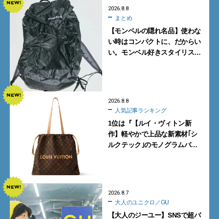
2026.8.8
まとめ
【モンベルの隠れ名品】使わな
い時はコンパクトに、だからい
い。モンベル好きスタイリスト
がすすめる「たためるバッグ」
4選
2026.8.8
人気記事ランキング
1位は『【ルイ・ヴィトン新
作】軽やかで上品な新素材｢シ
ルクテック｣のモノグラムバッ
グ10型を全部見せ』【週間人気
記事BEST5】
2026.8.7
大人のユニクロ／GU
【大人のジーユー】SNSで超バ