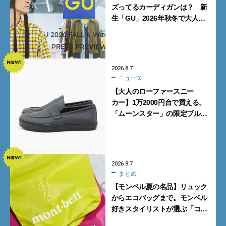
ズってるカーディガンは？ 新
生「GU」2026年秋冬で大人メ
ンズが買うべき12選！【試着ル
ポ前編】
2026.8.7
ニュース
【大人のローファースニー
カー】1万2000円台で買える。
「ムーンスター」の限定ブルー
グレーを見逃すな
2026.8.7
まとめ
【モンベル夏の名品】リュック
からエコバッグまで。モンベル
好きスタイリストが選ぶ「コス
パも最高な超軽量バッグ」5選