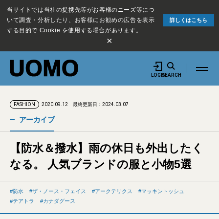
当サイトでは当社の提携先等がお客様のニーズ等につ
いて調査・分析したり、お客様にお勧めの広告を表示
詳しくはこちら
する目的で Cookie を使用する場合があります。
×
LOGIN
SEARCH
2020.09.12
最終更新日：2024.03.07
FASHION
アーカイブ
【防水＆撥水】雨の休日も外出したく
なる。 人気ブランドの服と小物5選
防水
ザ・ノース・フェイス
アークテリクス
マッキントッシュ
テアトラ
カナダグース