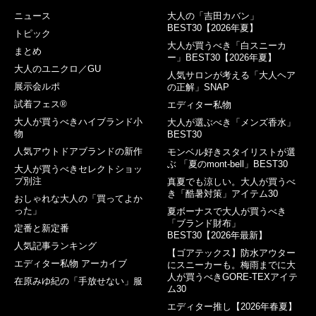
ニュース
大人の「吉田カバン」
BEST30【2026年夏】
トピック
大人が買うべき「白スニーカ
まとめ
ー」BEST30【2026年夏】
大人のユニクロ／GU
人気サロンが考える「大人ヘア
展示会ルポ
の正解」SNAP
試着フェス®︎
エディター私物
大人が買うべきハイブランド小
大人が選ぶべき「メンズ香水」
物
BEST30
人気アウトドアブランドの新作
モンベル好きスタイリストが選
ぶ 「夏のmont-bell」BEST30
大人が買うべきセレクトショッ
プ別注
真夏でも涼しい。大人が買うべ
き「酷暑対策」アイテム30
おしゃれな大人の「買ってよか
った」
夏ボーナスで大人が買うべき
「ブランド財布」
定番と新定番
BEST30【2026年最新】
人気記事ランキング
【ゴアテックス】防水アウター
エディター私物 アーカイブ
にスニーカーも。梅雨までに大
人が買うべきGORE-TEXアイテ
在原みゆ紀の「手放せない」服
ム30
エディター推し【2026年春夏】