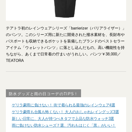
テアトラ初のレインウェアシリーズ「barrierizer（バリアライザー）」
のパンツ。このシリーズ用に新たに開発された撥水素材を、長財布や
パスポートも収納できるポケットを装備したブランドのベストセラー
アイテム「ウォレットパンツ」に落とし込んだもの。高い機能性を持
ちながら、あくまで日常着の佇まいがうれしい。パンツ￥38,000／
TEATORA
防水グッズと雨の日コーデのTIPS！
ゲリラ豪雨に負けない！ 街で着られる最強のレインウェア4選
ゲリラ豪雨も台風も怖くない！ 大人のおしゃれレイングッズ3選
新しい日常に、大人が持つべきタフで上品な防水ウォッチ3選
雨に負けない防水シューズ７選、汚れもはじく「黒」がいい！