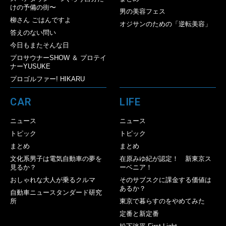
けの予備の街〜
男の美容フェス
柳さん ごはんですよ
オジサンのための「逆転美容」
答えのない問い
今日もまたそんな日
プロサウナーSHOW ＆ プロテイ
ナーYUSUKE
プロゴルファー! HIKARU
CAR
LIFE
ニュース
ニュース
トピック
トピック
まとめ
まとめ
文化系男子は電気自動車の夢を
在原みゆ紀が認定！ 新東京ス
見るか？
ーベニア！
おしゃれな大人が乗るクルマ
そのサブスクに課金する価値は
あるか？
自動車ニュースタンダード研究
所
東京で暮らすのをやめてみた
定番と新定番