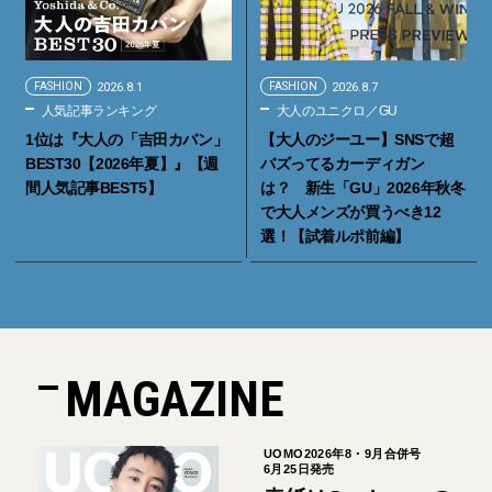
FASHION
2026.8.1
FASHION
2026.8.7
人気記事ランキング
大人のユニクロ／GU
1位は『大人の「吉田カバン」
【大人のジーユー】SNSで超
BEST30【2026年夏】』【週
バズってるカーディガン
間人気記事BEST5】
は？ 新生「GU」2026年秋冬
で大人メンズが買うべき12
選！【試着ルポ前編】
MAGAZINE
UOMO2026年8・9月合併号
6月25日発売