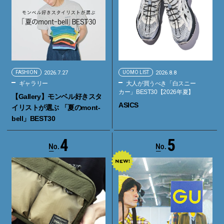
FASHION
2026.7.27
UOMO LIST
2026.8.8
ギャラリー
大人が買うべき「白スニー
カー」BEST30【2026年夏】
【Gallery】モンベル好きスタ
ASICS
イリストが選ぶ 「夏のmont-
bell」BEST30
4
5