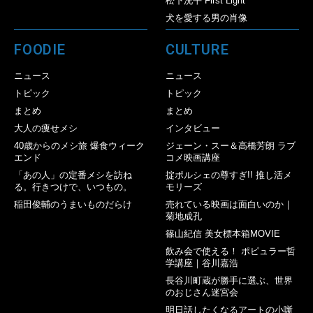
松下洸平 First Light
犬を愛する男の肖像
FOODIE
CULTURE
ニュース
ニュース
トピック
トピック
まとめ
まとめ
大人の痩せメシ
インタビュー
40歳からのメシ旅 爆食ウィーク
ジェーン・スー＆高橋芳朗 ラブ
エンド
コメ映画講座
「あの人」の定番メシを訪ね
掟ポルシェの尊すぎ!! 推し活メ
る。行きつけで、いつもの。
モリーズ
稲田俊輔のうまいものだらけ
売れている映画は面白いのか｜
菊地成孔
篠山紀信 美女標本箱MOVIE
飲み会で使える！ ポピュラー哲
学講座｜谷川嘉浩
長谷川町蔵が勝手に選ぶ、世界
のおじさん迷宮会
明日話したくなるアートの小噺