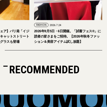
FASHION
2026.7.29
FASHION
2026.7.24
【おしゃれな大人のアイウェア】パリ発「イジ
2026年9月5日・
ピジ」が国内初の旗艦店をキャットストリート
読者の皆さまをご招
にオープン。日本限定サングラスも登場
ション＆美容アイテ
RECOMMENDED