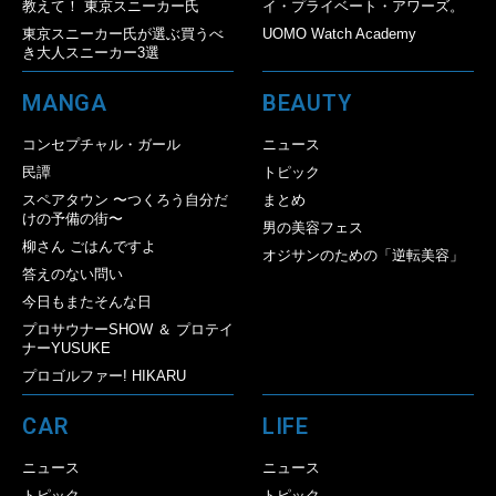
教えて！ 東京スニーカー氏
イ・プライベート・アワーズ。
東京スニーカー氏が選ぶ買うべ
UOMO Watch Academy
き大人スニーカー3選
MANGA
BEAUTY
コンセプチャル・ガール
ニュース
民譚
トピック
スペアタウン 〜つくろう自分だ
まとめ
けの予備の街〜
男の美容フェス
柳さん ごはんですよ
オジサンのための「逆転美容」
答えのない問い
今日もまたそんな日
プロサウナーSHOW ＆ プロテイ
ナーYUSUKE
プロゴルファー! HIKARU
CAR
LIFE
ニュース
ニュース
トピック
トピック