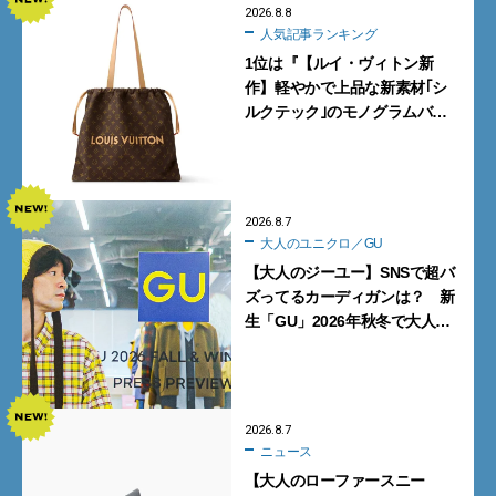
2026.8.8
人気記事ランキング
1位は『【ルイ・ヴィトン新
作】軽やかで上品な新素材｢シ
ルクテック｣のモノグラムバッ
グ10型を全部見せ』【週間人気
記事BEST5】
2026.8.7
大人のユニクロ／GU
【大人のジーユー】SNSで超バ
ズってるカーディガンは？ 新
生「GU」2026年秋冬で大人メ
ンズが買うべき12選！【試着ル
ポ前編】
2026.8.7
ニュース
【大人のローファースニー