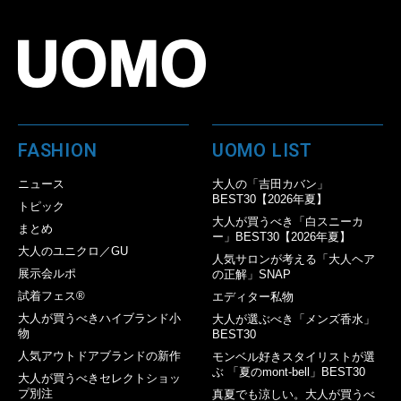
FASHION
UOMO LIST
ニュース
大人の「吉田カバン」
BEST30【2026年夏】
トピック
大人が買うべき「白スニーカ
まとめ
ー」BEST30【2026年夏】
大人のユニクロ／GU
人気サロンが考える「大人ヘア
展示会ルポ
の正解」SNAP
試着フェス®︎
エディター私物
大人が買うべきハイブランド小
大人が選ぶべき「メンズ香水」
物
BEST30
人気アウトドアブランドの新作
モンベル好きスタイリストが選
ぶ 「夏のmont-bell」BEST30
大人が買うべきセレクトショッ
プ別注
真夏でも涼しい。大人が買うべ