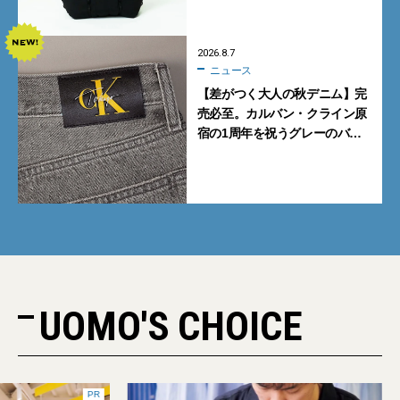
2026.8.7
ニュース
【差がつく大人の秋デニム】完
売必至。カルバン・クライン原
宿の1周年を祝うグレーのバ
ギーデニムが数量限定発売
UOMO'S CHOICE
PR