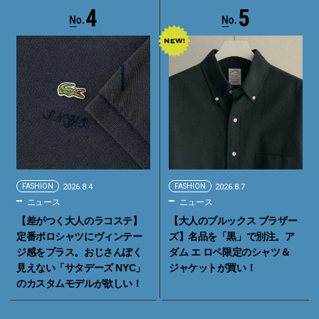
4
5
FASHION
2026.8.4
FASHION
2026.8.7
ニュース
ニュース
【差がつく大人のラコステ】
【大人のブルックス ブラザー
定番ポロシャツにヴィンテー
ズ】名品を「黒」で別注。ア
ジ感をプラス。おじさんぽく
ダム エ ロペ限定のシャツ＆
見えない「サタデーズ NYC」
ジャケットが買い！
のカスタムモデルが欲しい！