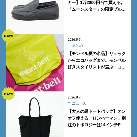
カー】1万2000円台で買える。
「ムーンスター」の限定ブルー
グレーを見逃すな
2026.8.7
まとめ
【モンベル夏の名品】リュック
からエコバッグまで。モンベル
好きスタイリストが選ぶ「コス
パも最高な超軽量バッグ」5選
2026.8.7
ニュース
【大人の黒トートバッグ】オン
オフ使える「ロンハーマン」別
注のトポロジーは14インチPC
も収納可