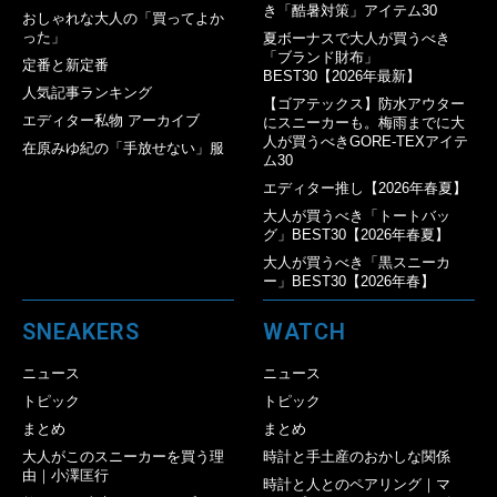
き「酷暑対策」アイテム30
おしゃれな大人の「買ってよか
った」
夏ボーナスで大人が買うべき
「ブランド財布」
定番と新定番
BEST30【2026年最新】
人気記事ランキング
【ゴアテックス】防水アウター
エディター私物 アーカイブ
にスニーカーも。梅雨までに大
人が買うべきGORE-TEXアイテ
在原みゆ紀の「手放せない」服
ム30
エディター推し【2026年春夏】
大人が買うべき「トートバッ
グ」BEST30【2026年春夏】
大人が買うべき「黒スニーカ
ー」BEST30【2026年春】
SNEAKERS
WATCH
ニュース
ニュース
トピック
トピック
まとめ
まとめ
大人がこのスニーカーを買う理
時計と手土産のおかしな関係
由｜小澤匡行
時計と人とのペアリング｜マ