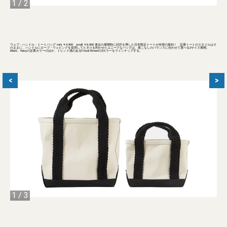
1
/
2
ウェブ・ハンドル・トートバッグ mini ￥4,900 small ￥6,900 過去の展開時に好評を博した日本限定トートが待望の復刻！ 定番トートのスタイルはそ
のままに、ハンドルにロープ・ウェビングを採用してヒネりを利かせたユニークなバッグは、着こなしのバランスに合わせて選べる2サイズ展開。
Black、Navyの定番カラーのほか、トレンド感のあるFossil Brownの3カラーをラインナップする。
<
>
1
/
3