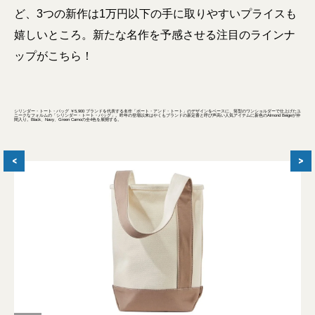
ど、3つの新作は1万円以下の手に取りやすいプライスも
嬉しいところ。新たな名作を予感させる注目のラインナ
ップがこちら！
シリンダー・トート・バッグ ￥5,900 ブランドを代表する名作「ボート・アンド・トート」のデザインをベースに、筒型のワンショルダーで仕上げたユ
ニークなフォルムの「シリンダー・トート・バッグ」。昨年の登場以来はやくもブランドの新定番と呼び声高い人気アイテムに新色のAlmond Beigeが仲
間入り。Black、Navy、Green Camoの全4色を展開する。
<
>