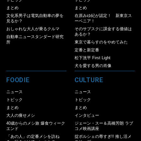
まとめ
まとめ
文化系男子は電気自動車の夢を
在原みゆ紀が認定！ 新東京ス
見るか？
ーベニア！
おしゃれな大人が乗るクルマ
そのサブスクに課金する価値は
あるか？
自動車ニュースタンダード研究
所
東京で暮らすのをやめてみた
定番と新定番
松下洸平 First Light
犬を愛する男の肖像
FOODIE
CULTURE
ニュース
ニュース
トピック
トピック
まとめ
まとめ
大人の痩せメシ
インタビュー
40歳からのメシ旅 爆食ウィーク
ジェーン・スー＆高橋芳朗 ラブ
エンド
コメ映画講座
「あの人」の定番メシを訪ね
掟ポルシェの尊すぎ!! 推し活メ