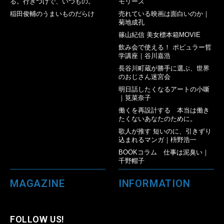
る。行きつけで、いつもの。
モリーズ
稲田俊輔のうまいものだらけ
売れている映画は面白いのか｜
菊地成孔
篠山紀信 美女標本箱MOVIE
飲み会で使える！ ポピュラー哲
学講座｜谷川嘉浩
長谷川町蔵が勝手に選ぶ、世界
のおじさん迷宮会
明日話したくなるアートの小噺
｜筧菜奈子
働くを再設計する 本当は働き
たくないあなたのために。
歌人が推す 短いのに、引きずり
込まれるマンガ｜枡野浩一
BOOKコラム 仕事は泥臭い｜
千野帽子
MAGAZINE
INFORMATION
FOLLOW US!