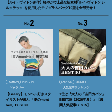
【ルイ・ヴィトン新作】軽やかで上品な新素材｢ルイ･ヴィトン シ
ルクテック｣を使用したモノグラムバッグ10型を全部見せ！
2
3
FASHION
2026.7.27
FASHION
2026.8.1
ギャラリー
人気記事ランキング
【Gallery】モンベル好きスタ
1位は『大人の「吉田カバン」
イリストが選ぶ 「夏のmont-
BEST30【2026年夏】』【週
bell」BEST30
間人気記事BEST5】