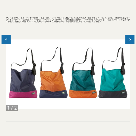
フォールダブル・エコ・バッグ ￥3,900 エル・エル・ビーンでもっとも軽いパックとして人気の「ストアウェイ・パック」と同じ、丈夫で軽量なリッ
プストップナイロンを採用しエコバッグは、ブランドらしいカラーブロックの配色にカタディン・ロゴのラベルをアクセントにしたアウトドアなルック
スが魅力。使わない時はコンパクトに丸められるパッカブル仕様なので、レジ袋代わりにバッグに常備しておきたい。
<
>
1
/
2