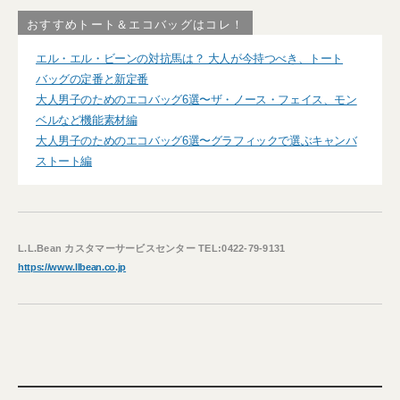
おすすめトート＆エコバッグはコレ！
エル・エル・ビーンの対抗馬は？ 大人が今持つべき、トート
バッグの定番と新定番
大人男子のためのエコバッグ6選〜ザ・ノース・フェイス、モン
ベルなど機能素材編
大人男子のためのエコバッグ6選〜グラフィックで選ぶキャンバ
ストート編
L.L.Bean カスタマーサービスセンター TEL:0422-79-9131
https://www.llbean.co.jp