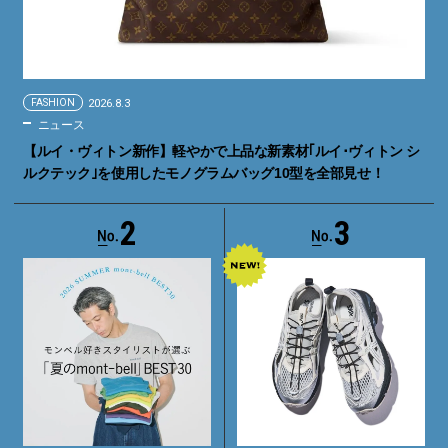
FASHION
2026.8.3
ニュース
【ルイ・ヴィトン新作】軽やかで上品な新素材｢ルイ･ヴィトン シ
ルクテック｣を使用したモノグラムバッグ10型を全部見せ！
2
3