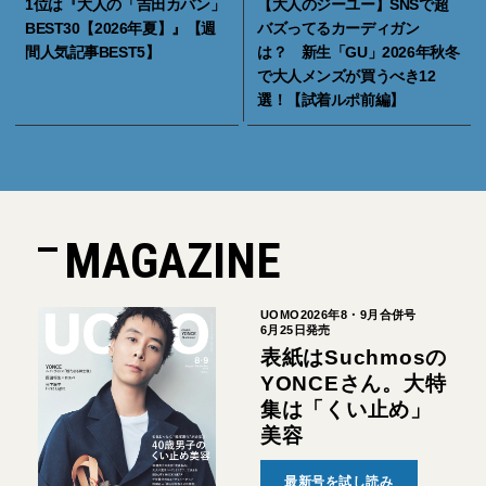
1位は『大人の「吉田カバン」
【大人のジーユー】SNSで超
BEST30【2026年夏】』【週
バズってるカーディガン
間人気記事BEST5】
は？ 新生「GU」2026年秋冬
で大人メンズが買うべき12
選！【試着ルポ前編】
MAGAZINE
UOMO2026年8・9月合併号
6月25日発売
表紙はSuchmosの
YONCEさん。大特
集は「くい止め」
美容
最新号を試し読み