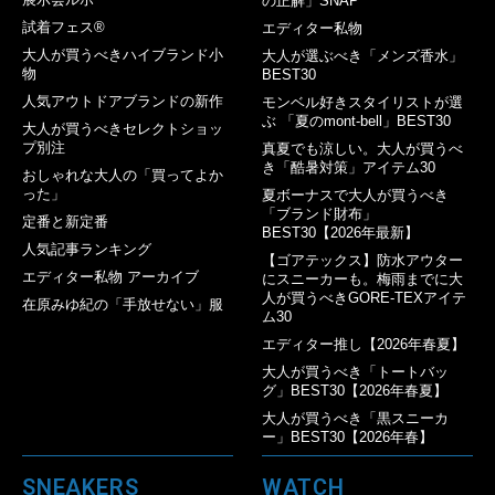
の正解」SNAP
試着フェス®︎
エディター私物
大人が買うべきハイブランド小
大人が選ぶべき「メンズ香水」
物
BEST30
人気アウトドアブランドの新作
モンベル好きスタイリストが選
ぶ 「夏のmont-bell」BEST30
大人が買うべきセレクトショッ
プ別注
真夏でも涼しい。大人が買うべ
き「酷暑対策」アイテム30
おしゃれな大人の「買ってよか
った」
夏ボーナスで大人が買うべき
「ブランド財布」
定番と新定番
BEST30【2026年最新】
人気記事ランキング
【ゴアテックス】防水アウター
エディター私物 アーカイブ
にスニーカーも。梅雨までに大
人が買うべきGORE-TEXアイテ
在原みゆ紀の「手放せない」服
ム30
エディター推し【2026年春夏】
大人が買うべき「トートバッ
グ」BEST30【2026年春夏】
大人が買うべき「黒スニーカ
ー」BEST30【2026年春】
SNEAKERS
WATCH