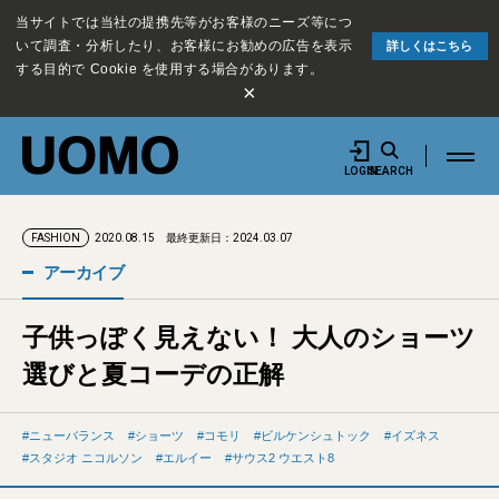
当サイトでは当社の提携先等がお客様のニーズ等につ
いて調査・分析したり、お客様にお勧めの広告を表示
詳しくはこちら
する目的で Cookie を使用する場合があります。
×
LOGIN
SEARCH
2020.08.15
最終更新日：2024.03.07
FASHION
アーカイブ
子供っぽく見えない！ 大人のショーツ
選びと夏コーデの正解
ニューバランス
ショーツ
コモリ
ビルケンシュトック
イズネス
スタジオ ニコルソン
エルイー
サウス2 ウエスト8