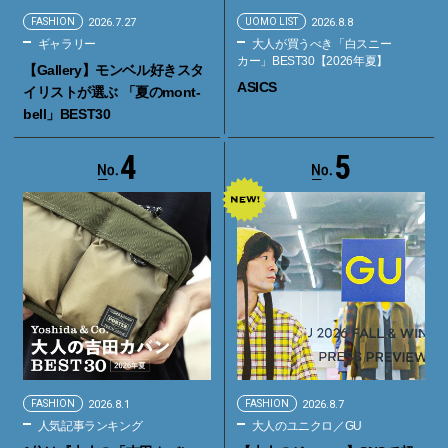
FASHION
2026.7.27
UOMO LIST
2026.8.8
ギャラリー
大人が買うべき「白スニー
カー」BEST30【2026年夏】
【Gallery】モンベル好きスタ
ASICS
イリストが選ぶ 「夏のmont-
bell」BEST30
4
5
FASHION
2026.8.1
FASHION
2026.8.7
人気記事ランキング
大人のユニクロ／GU