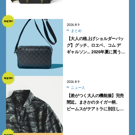
心地と美しい佇まいを両立
【FENDI】
2026.8.9
まとめ
【大人の格上げショルダーバッ
グ】グッチ、ロエベ、コム デ
ギャルソン... 2026年夏に買うべ
き新作5選
2026.8.9
ニュース
【差がつく大人の機能服】完売
間近。まさかのタイガー柄、
ビームスがテアトラに別注した
シャツ＆パンツを狙い撃ち！