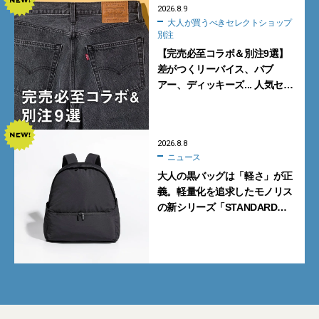
2026.8.9
大人が買うべきセレクトショップ
別注
【完売必至コラボ＆別注9選】
差がつくリーバイス、バブ
アー、ディッキーズ... 人気セレ
クトショップの自信作をチェッ
ク！
2026.8.8
ニュース
大人の黒バッグは「軽さ」が正
義。軽量化を追求したモノリス
の新シリーズ「STANDARD
Neutral」が快適すぎる！