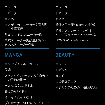
ニュース
ニュース
トピック
トピック
まとめ
まとめ
大人がこのスニーカーを買う理
時計と手土産のおかしな関係
由｜小澤匡行
時計と人とのペアリング｜マ
教えて！ 東京スニーカー氏
イ・プライベート・アワーズ。
東京スニーカー氏が選ぶ買うべ
UOMO Watch Academy
き大人スニーカー3選
MANGA
BEAUTY
コンセプチャル・ガール
ニュース
民譚
トピック
スペアタウン 〜つくろう自分だ
まとめ
けの予備の街〜
男の美容フェス
柳さん ごはんですよ
オジサンのための「逆転美容」
答えのない問い
今日もまたそんな日
プロサウナーSHOW ＆ プロテイ