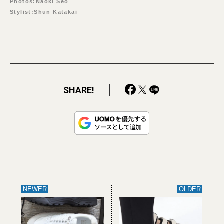
Photos:Naoki Seo
Stylist:Shun Katakai
SHARE!
NEWER
OLDER