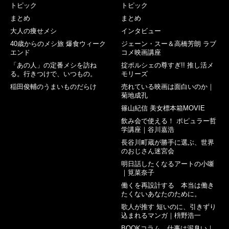
トピック
トピック
まとめ
まとめ
大人の痩せメシ
インタビュー
40歳からのメシ旅 爆食ウィーク
ジェーン・スー＆高橋芳朗 ラブ
エンド
コメ映画講座
「あの人」の定番メシを訪ね
掟ポルシェの尊すぎ!! 推し活メ
る。行きつけで、いつもの。
モリーズ
稲田俊輔のうまいものだらけ
売れている映画は面白いのか｜
菊地成孔
篠山紀信 美女標本箱MOVIE
飲み会で使える！ ポピュラー哲
学講座｜谷川嘉浩
長谷川町蔵が勝手に選ぶ、世界
のおじさん迷宮会
明日話したくなるアートの小噺
｜筧菜奈子
働くを再設計する 本当は働き
たくないあなたのために。
歌人が推す 短いのに、引きずり
込まれるマンガ｜枡野浩一
BOOKコラム 仕事は泥臭い｜