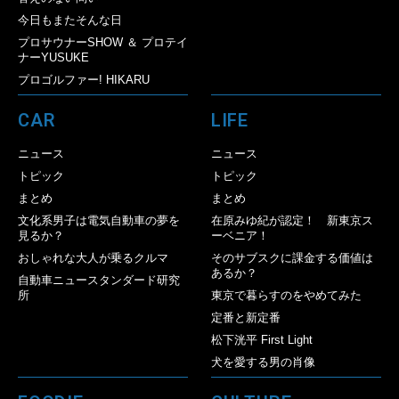
今日もまたそんな日
プロサウナーSHOW ＆ プロテイ
ナーYUSUKE
プロゴルファー! HIKARU
CAR
LIFE
ニュース
ニュース
トピック
トピック
まとめ
まとめ
文化系男子は電気自動車の夢を
在原みゆ紀が認定！ 新東京ス
見るか？
ーベニア！
おしゃれな大人が乗るクルマ
そのサブスクに課金する価値は
あるか？
自動車ニュースタンダード研究
所
東京で暮らすのをやめてみた
定番と新定番
松下洸平 First Light
犬を愛する男の肖像