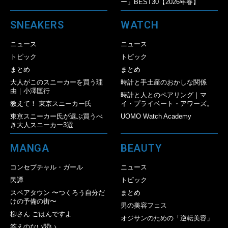
ー」BEST30【2026年春】
SNEAKERS
WATCH
ニュース
ニュース
トピック
トピック
まとめ
まとめ
大人がこのスニーカーを買う理
時計と手土産のおかしな関係
由｜小澤匡行
時計と人とのペアリング｜マ
教えて！ 東京スニーカー氏
イ・プライベート・アワーズ。
東京スニーカー氏が選ぶ買うべ
UOMO Watch Academy
き大人スニーカー3選
MANGA
BEAUTY
コンセプチャル・ガール
ニュース
民譚
トピック
スペアタウン 〜つくろう自分だ
まとめ
けの予備の街〜
男の美容フェス
柳さん ごはんですよ
オジサンのための「逆転美容」
答えのない問い