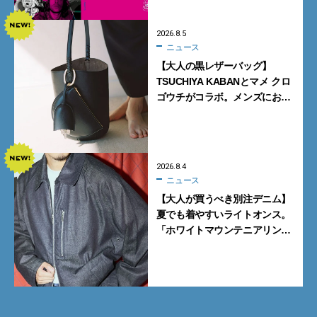
2026.8.5
ニュース
【大人の黒レザーバッグ】
TSUCHIYA KABANとマメ クロ
ゴウチがコラボ。メンズにおす
すめはアイコンバッグ
「Mayu」のラージサイズ
2026.8.4
ニュース
【大人が買うべき別注デニム】
夏でも着やすいライトオンス。
「ホワイトマウンテニアリン
グ」と「エカル」の初コラボ全
5型に注目