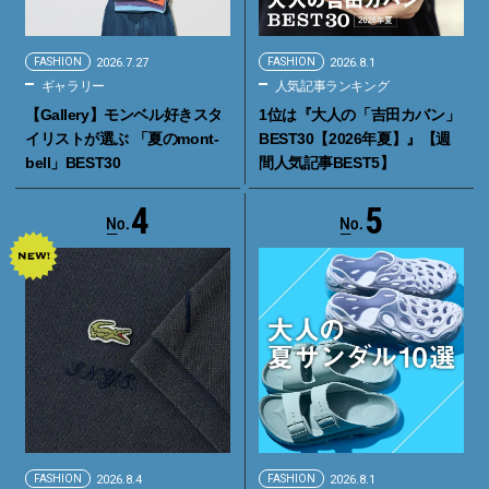
FASHION
2026.7.27
FASHION
2026.8.1
ギャラリー
人気記事ランキング
【Gallery】モンベル好きスタ
1位は『大人の「吉田カバン」
イリストが選ぶ 「夏のmont-
BEST30【2026年夏】』【週
bell」BEST30
間人気記事BEST5】
4
5
FASHION
2026.8.4
FASHION
2026.8.1