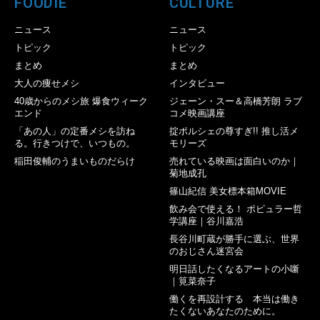
FOODIE
CULTURE
ニュース
ニュース
トピック
トピック
まとめ
まとめ
大人の痩せメシ
インタビュー
40歳からのメシ旅 爆食ウィーク
ジェーン・スー＆高橋芳朗 ラブ
エンド
コメ映画講座
「あの人」の定番メシを訪ね
掟ポルシェの尊すぎ!! 推し活メ
る。行きつけで、いつもの。
モリーズ
稲田俊輔のうまいものだらけ
売れている映画は面白いのか｜
菊地成孔
篠山紀信 美女標本箱MOVIE
飲み会で使える！ ポピュラー哲
学講座｜谷川嘉浩
長谷川町蔵が勝手に選ぶ、世界
のおじさん迷宮会
明日話したくなるアートの小噺
｜筧菜奈子
働くを再設計する 本当は働き
たくないあなたのために。