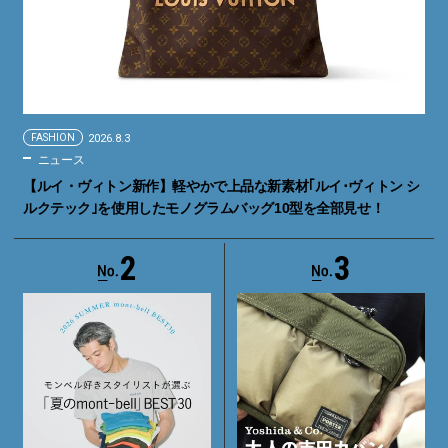
FASHION
2026.8.3
ニュース
【ルイ・ヴィトン新作】軽やかで上品な新素材｢ルイ･ヴィトン シ
ルクテック｣を使用したモノグラムバッグ10型を全部見せ！
2
3