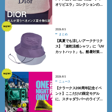
オリビエラ」コレクションの
バッグ＆ローファー、キャップ
に注目
2026.8.5
まとめ
【真夏でも涼しいアークテリク
ス】「速乾涼感シャツ」に「UV
カットハット」も。酷暑対策に
大人が買うべき4選
2026.8.5
ニュース
【クラークス200周年記念イベ
ント】ここだけの限定モデル
に、スチャダラパーのライブ
も。一夜限りの「CLARKS200
TOKYO」が原宿で開催