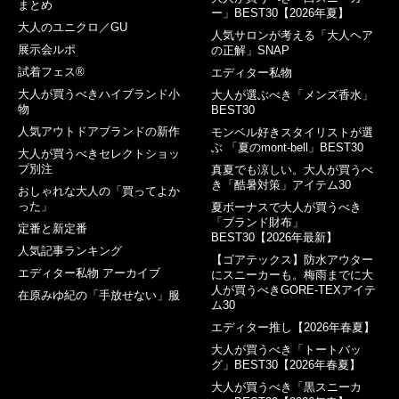
まとめ
ー」BEST30【2026年夏】
大人のユニクロ／GU
人気サロンが考える「大人ヘア
展示会ルポ
の正解」SNAP
試着フェス®︎
エディター私物
大人が買うべきハイブランド小
大人が選ぶべき「メンズ香水」
物
BEST30
人気アウトドアブランドの新作
モンベル好きスタイリストが選
ぶ 「夏のmont-bell」BEST30
大人が買うべきセレクトショッ
プ別注
真夏でも涼しい。大人が買うべ
き「酷暑対策」アイテム30
おしゃれな大人の「買ってよか
った」
夏ボーナスで大人が買うべき
「ブランド財布」
定番と新定番
BEST30【2026年最新】
人気記事ランキング
【ゴアテックス】防水アウター
エディター私物 アーカイブ
にスニーカーも。梅雨までに大
人が買うべきGORE-TEXアイテ
在原みゆ紀の「手放せない」服
ム30
エディター推し【2026年春夏】
大人が買うべき「トートバッ
グ」BEST30【2026年春夏】
大人が買うべき「黒スニーカ