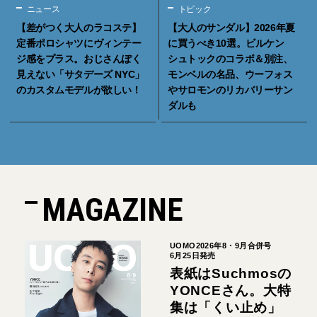
ニュース
トピック
【差がつく大人のラコステ】
【大人のサンダル】2026年夏
定番ポロシャツにヴィンテー
に買うべき10選。ビルケン
ジ感をプラス。おじさんぽく
シュトックのコラボ＆別注、
見えない「サタデーズ NYC」
モンベルの名品、ウーフォス
のカスタムモデルが欲しい！
やサロモンのリカバリーサン
ダルも
MAGAZINE
UOMO2026年8・9月合併号
6月25日発売
表紙はSuchmosの
YONCEさん。大特
集は「くい止め」