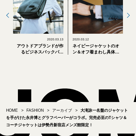
2020.03.13
2020.03.12
アウトドアブランドが作
ネイビージャケットのオ
るビジネスバックパッ
ン＆オフ着まわし具体
ク。コールマンの「OFF
例。白＆シルバーの小物
THE GREEN」に新モデル
使いがカギ！
＆新色
HOME
FASHION
アーカイブ
大滝詠一名盤のジャケット
を手がけた永井博とグラフペーパーがコラボ。完売必至のTシャツ＆
コーチジャケットは伊勢丹新宿店メンズ館限定！