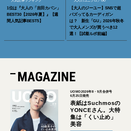
人気記事ランキング
大人のユニクロ／GU
1位は『大人の「吉田カバン」
【大人のジーユー】SNSで超
BEST30【2026年夏】』【週
バズってるカーディガン
間人気記事BEST5】
は？ 新生「GU」2026年秋冬
で大人メンズが買うべき12
選！【試着ルポ前編】
MAGAZINE
UOMO2026年8・9月合併号
6月25日発売
表紙はSuchmosの
YONCEさん。大特
集は「くい止め」
美容