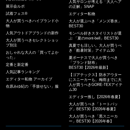
人気サロンが考える「大人ヘア
展示会ルポ
の正解」SNAP
試着フェス®︎
エディター私物
大人が買うべきハイブランド小
大人が選ぶべき「メンズ香水」
物
BEST30
人気アウトドアブランドの新作
モンベル好きスタイリストが選
ぶ 「夏のmont-bell」BEST30
大人が買うべきセレクトショッ
プ別注
真夏でも涼しい。大人が買うべ
き「酷暑対策」アイテム30
おしゃれな大人の「買ってよか
った」
夏ボーナスで大人が買うべき
「ブランド財布」
定番と新定番
BEST30【2026年最新】
人気記事ランキング
【ゴアテックス】防水アウター
エディター私物 アーカイブ
にスニーカーも。梅雨までに大
人が買うべきGORE-TEXアイテ
在原みゆ紀の「手放せない」服
ム30
エディター推し【2026年春夏】
大人が買うべき「トートバッ
グ」BEST30【2026年春夏】
大人が買うべき「黒スニーカ
ー」BEST30【2026年春】