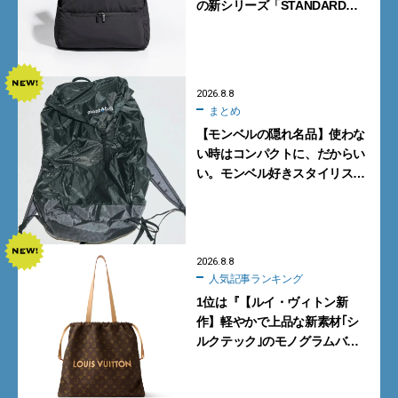
の新シリーズ「STANDARD
Neutral」が快適すぎる！
2026.8.8
まとめ
【モンベルの隠れ名品】使わな
い時はコンパクトに、だからい
い。モンベル好きスタイリスト
がすすめる「たためるバッグ」
4選
2026.8.8
人気記事ランキング
1位は『【ルイ・ヴィトン新
作】軽やかで上品な新素材｢シ
ルクテック｣のモノグラムバッ
グ10型を全部見せ』【週間人気
記事BEST5】