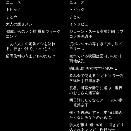
ニュース
ニュース
トピック
トピック
まとめ
まとめ
大人の痩せメシ
インタビュー
40歳からのメシ旅 爆食ウィーク
ジェーン・スー＆高橋芳朗 ラブ
エンド
コメ映画講座
「あの人」の定番メシを訪ね
掟ポルシェの尊すぎ!! 推し活メ
る。行きつけで、いつもの。
モリーズ
稲田俊輔のうまいものだらけ
売れている映画は面白いのか｜
菊地成孔
篠山紀信 美女標本箱MOVIE
飲み会で使える！ ポピュラー哲
学講座｜谷川嘉浩
長谷川町蔵が勝手に選ぶ、世界
のおじさん迷宮会
明日話したくなるアートの小噺
｜筧菜奈子
働くを再設計する 本当は働き
たくないあなたのために。
歌人が推す 短いのに、引きずり
込まれるマンガ｜枡野浩一