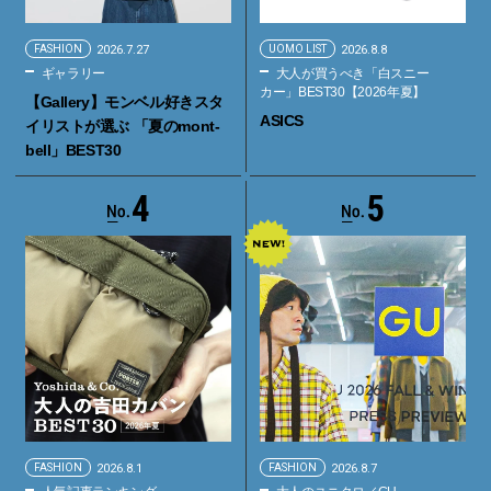
FASHION
2026.7.27
UOMO LIST
2026.8.8
ギャラリー
大人が買うべき「白スニー
カー」BEST30【2026年夏】
【Gallery】モンベル好きスタ
ASICS
イリストが選ぶ 「夏のmont-
bell」BEST30
4
5
FASHION
2026.8.1
FASHION
2026.8.7