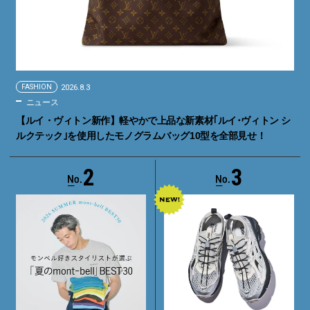
FASHION
2026.8.3
ニュース
【ルイ・ヴィトン新作】軽やかで上品な新素材｢ルイ･ヴィトン シ
ルクテック｣を使用したモノグラムバッグ10型を全部見せ！
2
3