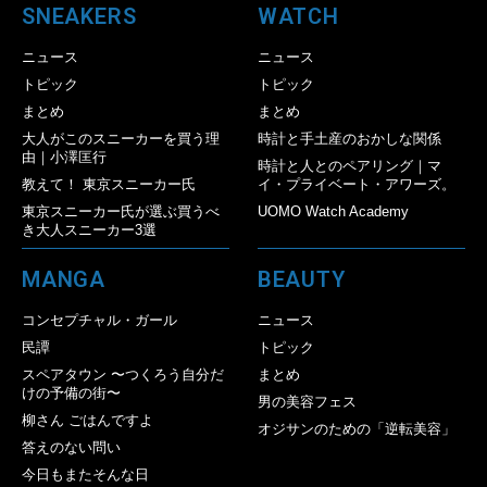
SNEAKERS
WATCH
ニュース
ニュース
トピック
トピック
まとめ
まとめ
大人がこのスニーカーを買う理
時計と手土産のおかしな関係
由｜小澤匡行
時計と人とのペアリング｜マ
教えて！ 東京スニーカー氏
イ・プライベート・アワーズ。
東京スニーカー氏が選ぶ買うべ
UOMO Watch Academy
き大人スニーカー3選
MANGA
BEAUTY
コンセプチャル・ガール
ニュース
民譚
トピック
スペアタウン 〜つくろう自分だ
まとめ
けの予備の街〜
男の美容フェス
柳さん ごはんですよ
オジサンのための「逆転美容」
答えのない問い
今日もまたそんな日