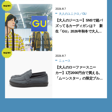
2026.8.7
大人のユニクロ／GU
【大人のジーユー】SNSで超バ
ズってるカーディガンは？ 新
生「GU」2026年秋冬で大人メ
ンズが買うべき12選！【試着ル
ポ前編】
2026.8.7
ニュース
【大人のローファースニー
カー】1万2000円台で買える。
「ムーンスター」の限定ブルー
グレーを見逃すな