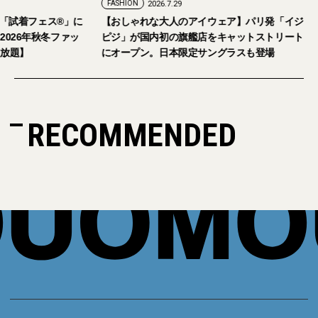
SHION
2026.7.24
FASHION
2026.7.29
26年9月5日・6日開催。「試着フェス®︎」に
【おしゃれな大人のアイウ
者の皆さまをご招待。【2026年秋冬ファッ
ピジ」が国内初の旗艦店を
ョン＆美容アイテム試し放題】
にオープン。日本限定サン
RECOMMENDED