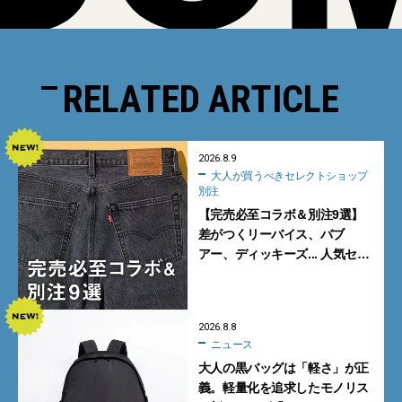
RELATED ARTICLE
2026.8.9
大人が買うべきセレクトショップ
別注
【完売必至コラボ＆別注9選】
差がつくリーバイス、バブ
アー、ディッキーズ... 人気セレ
クトショップの自信作をチェッ
ク！
2026.8.8
ニュース
大人の黒バッグは「軽さ」が正
義。軽量化を追求したモノリス