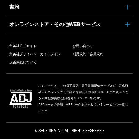
書籍
オンラインストア・その他WEBサービス
集英社公式サイト
お問い合わせ
集英社プライバシーガイドライン
利用規約・会員規約
広告掲載について
ABJマークは、この電子書店・電子書籍配信サービスが、著作権
者からコンテンツ使用許諾を得た正規版配信サービスであること
を示す登録商標(登録番号第6091713号)です。
ABJマークの詳細、ABJマークを掲示しているサービスの一覧は
こちら
© SHUEISHA INC. ALL RIGHTS RESERVED.