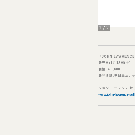
1
/
2
「JOHN LAWRENCE S
発売日:1月18日(土)
価格:￥6,800
展開店舗:中目黒店、
ジョン ローレンス サリバ
www.john-lawrence-sul