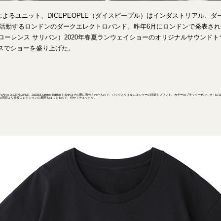
Brockによるユニット、DICEPEOPLE（ダイスピープル）はインダストリアル
活動するロンドンのダークエレクトロバンド。昨年6月にロンドンで発表されたJO
ョン ローレンス サリバン）2020年春夏ランウェイショーのオリジナルサウンド
スでショーを盛り上げた。
LIVAN x DICEPEOPLE」2020SS Limited Edition T-Shirtはその際に製作されたもので、バックスタイルにはショーの詳細をプリント。カラーはブラック一色で、
は同日より春夏コレクションの展開もはじまるので、併せてチェックを。