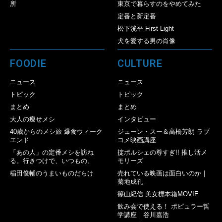
所
東京で暮らすのをやめてみた
定番と新定番
松下洸平 First Light
犬を愛する男の肖像
FOODIE
CULTURE
ニュース
ニュース
トピック
トピック
まとめ
まとめ
大人の痩せメシ
インタビュー
40歳からのメシ旅 爆食ウィーク
ジェーン・スー＆高橋芳朗 ラブ
エンド
コメ映画講座
「あの人」の定番メシを訪ね
掟ポルシェの尊すぎ!! 推し活メ
る。行きつけで、いつもの。
モリーズ
稲田俊輔のうまいものだらけ
売れている映画は面白いのか｜
菊地成孔
篠山紀信 美女標本箱MOVIE
飲み会で使える！ ポピュラー哲
学講座｜谷川嘉浩