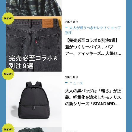
2026.8.9
大人が買うべきセレクトショップ
別注
【完売必至コラボ＆別注9選】
差がつくリーバイス、バブ
アー、ディッキーズ... 人気セレ
クトショップの自信作をチェッ
ク！
2026.8.8
ニュース
大人の黒バッグは「軽さ」が正
義。軽量化を追求したモノリス
の新シリーズ「STANDARD
Neutral」が快適すぎる！