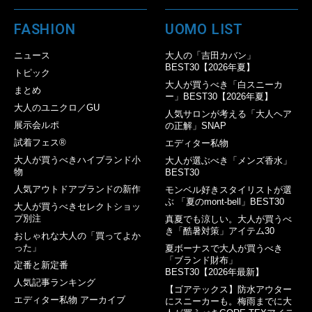
FASHION
UOMO LIST
ニュース
大人の「吉田カバン」
BEST30【2026年夏】
トピック
大人が買うべき「白スニーカ
まとめ
ー」BEST30【2026年夏】
大人のユニクロ／GU
人気サロンが考える「大人ヘア
展示会ルポ
の正解」SNAP
試着フェス®︎
エディター私物
大人が買うべきハイブランド小
大人が選ぶべき「メンズ香水」
物
BEST30
人気アウトドアブランドの新作
モンベル好きスタイリストが選
ぶ 「夏のmont-bell」BEST30
大人が買うべきセレクトショッ
プ別注
真夏でも涼しい。大人が買うべ
き「酷暑対策」アイテム30
おしゃれな大人の「買ってよか
った」
夏ボーナスで大人が買うべき
「ブランド財布」
定番と新定番
BEST30【2026年最新】
人気記事ランキング
【ゴアテックス】防水アウター
エディター私物 アーカイブ
にスニーカーも。梅雨までに大