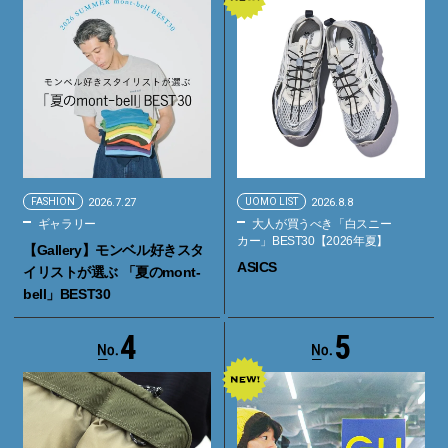
FASHION
2026.7.27
UOMO LIST
2026.8.8
ギャラリー
大人が買うべき「白スニー
カー」BEST30【2026年夏】
【Gallery】モンベル好きスタ
ASICS
イリストが選ぶ 「夏のmont-
bell」BEST30
4
5