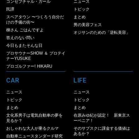
コンセプチャル・ガール
ニュース
民譚
トピック
スペアタウン 〜つくろう自分だ
まとめ
けの予備の街〜
男の美容フェス
柳さん ごはんですよ
オジサンのための「逆転美容」
答えのない問い
今日もまたそんな日
プロサウナーSHOW ＆ プロテイ
ナーYUSUKE
プロゴルファー! HIKARU
CAR
LIFE
ニュース
ニュース
トピック
トピック
まとめ
まとめ
文化系男子は電気自動車の夢を
在原みゆ紀が認定！ 新東京ス
見るか？
ーベニア！
おしゃれな大人が乗るクルマ
そのサブスクに課金する価値は
あるか？
自動車ニュースタンダード研究