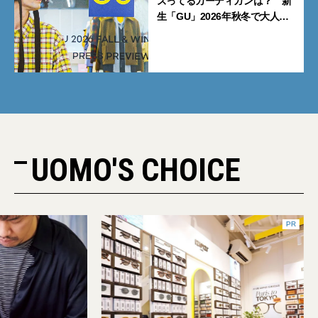
ズってるカーディガンは？ 新
生「GU」2026年秋冬で大人メ
ンズが買うべき12選！【試着ル
ポ前編】
UOMO'S CHOICE
PR