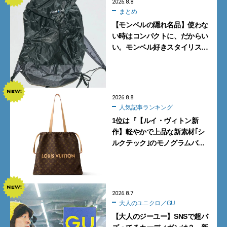
2026.8.8
まとめ
【モンベルの隠れ名品】使わな
い時はコンパクトに、だからい
い。モンベル好きスタイリスト
がすすめる「たためるバッグ」
4選
2026.8.8
人気記事ランキング
1位は『【ルイ・ヴィトン新
作】軽やかで上品な新素材｢シ
ルクテック｣のモノグラムバッ
グ10型を全部見せ』【週間人気
記事BEST5】
2026.8.7
大人のユニクロ／GU
【大人のジーユー】SNSで超バ