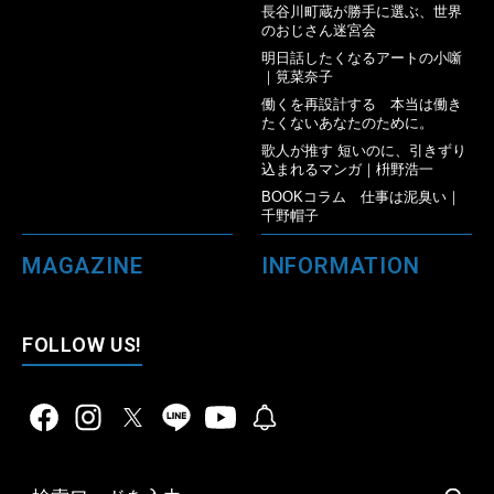
長谷川町蔵が勝手に選ぶ、世界
のおじさん迷宮会
明日話したくなるアートの小噺
｜筧菜奈子
働くを再設計する 本当は働き
たくないあなたのために。
歌人が推す 短いのに、引きずり
込まれるマンガ｜枡野浩一
BOOKコラム 仕事は泥臭い｜
千野帽子
MAGAZINE
INFORMATION
FOLLOW US!