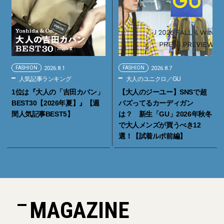
FASHION
2026.8.1
FASHION
2026.8.7
人気記事ランキング
大人のユニクロ／GU
1位は『大人の「吉田カバン」
【大人のジーユー】SNSで超
BEST30【2026年夏】』【週
バズってるカーディガン
間人気記事BEST5】
は？ 新生「GU」2026年秋冬
で大人メンズが買うべき12
選！【試着ルポ前編】
MAGAZINE