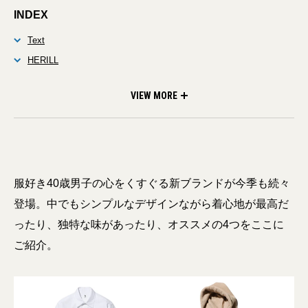
INDEX
Text
HERILL
LE
LOSANGELES APPAREL
VIEW MORE
服好き40歳男子の心をくすぐる新ブランドが今季も続々
登場。中でもシンプルなデザインながら着心地が最高だ
ったり、独特な味があったり、オススメの4つをここに
ご紹介。