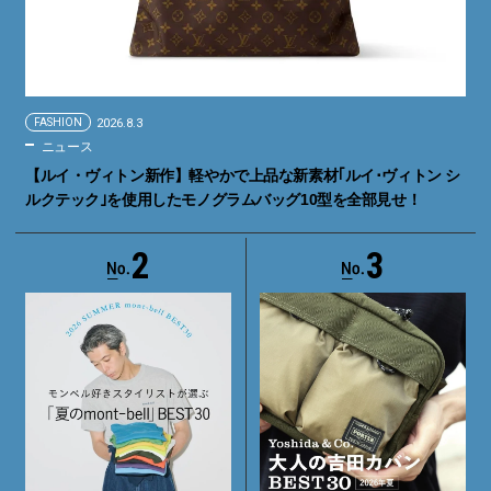
FASHION
2026.8.3
ニュース
【ルイ・ヴィトン新作】軽やかで上品な新素材｢ルイ･ヴィトン シ
ルクテック｣を使用したモノグラムバッグ10型を全部見せ！
2
3