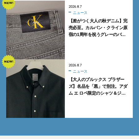
2026.8.7
ニュース
【差がつく大人の秋デニム】完
売必至。カルバン・クライン原
宿の1周年を祝うグレーのバ
ギーデニムが数量限定発売
2026.8.7
ニュース
【大人のブルックス ブラザー
ズ】名品を「黒」で別注。アダ
ム エ ロペ限定のシャツ＆ジャ
ケットが買い！