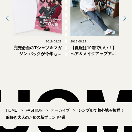
2019.08.23
2019.08.22
完売必至のTシャツ＆マガ
【夏服は10着でいい！】
ジン パックが今年も発
ヘア＆メイクアップアー
売！
ティストのお気に入り
HOME
FASHION
アーカイブ
シンプルで着心地も抜群！
服好き大人のための新ブランド4選