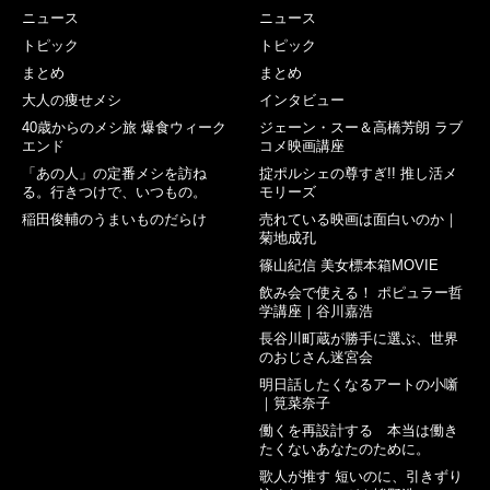
ニュース
ニュース
トピック
トピック
まとめ
まとめ
大人の痩せメシ
インタビュー
40歳からのメシ旅 爆食ウィーク
ジェーン・スー＆高橋芳朗 ラブ
エンド
コメ映画講座
「あの人」の定番メシを訪ね
掟ポルシェの尊すぎ!! 推し活メ
る。行きつけで、いつもの。
モリーズ
稲田俊輔のうまいものだらけ
売れている映画は面白いのか｜
菊地成孔
篠山紀信 美女標本箱MOVIE
飲み会で使える！ ポピュラー哲
学講座｜谷川嘉浩
長谷川町蔵が勝手に選ぶ、世界
のおじさん迷宮会
明日話したくなるアートの小噺
｜筧菜奈子
働くを再設計する 本当は働き
たくないあなたのために。
歌人が推す 短いのに、引きずり