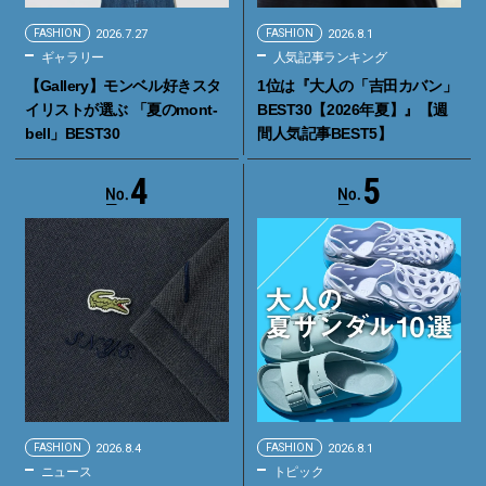
FASHION
2026.7.27
FASHION
2026.8.1
ギャラリー
人気記事ランキング
【Gallery】モンベル好きスタ
1位は『大人の「吉田カバン」
イリストが選ぶ 「夏のmont-
BEST30【2026年夏】』【週
bell」BEST30
間人気記事BEST5】
4
5
FASHION
2026.8.4
FASHION
2026.8.1
ニュース
トピック