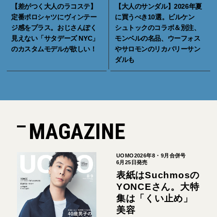
【差がつく大人のラコステ】
【大人のサンダル】2026年夏
定番ポロシャツにヴィンテー
に買うべき10選。ビルケン
ジ感をプラス。おじさんぽく
シュトックのコラボ＆別注、
見えない「サタデーズ NYC」
モンベルの名品、ウーフォス
のカスタムモデルが欲しい！
やサロモンのリカバリーサン
ダルも
MAGAZINE
UOMO2026年8・9月合併号
6月25日発売
表紙はSuchmosの
YONCEさん。大特
集は「くい止め」
美容