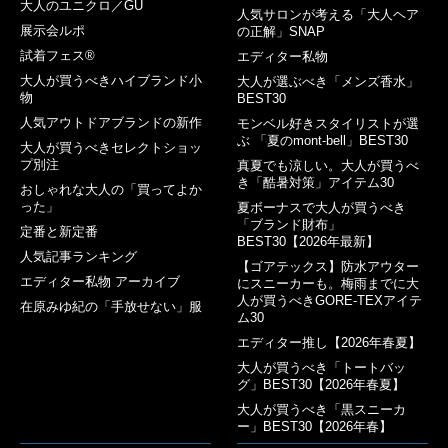
大人のユニクロ／GU
人気サロンが考える「大人ヘア
展示会ルポ
の正解」SNAP
試着フェス®︎
エディター私物
大人が買うべきハイブランド小
大人が選ぶべき「メンズ香水」
物
BEST30
人気アウトドアブランドの新作
モンベル好きスタイリストが選
ぶ 「夏のmont-bell」BEST30
大人が買うべきセレクトショッ
プ別注
真夏でも涼しい。大人が買うべ
き「酷暑対策」アイテム30
おしゃれな大人の「買ってよか
った」
夏ボーナスで大人が買うべき
「ブランド財布」
定番と新定番
BEST30【2026年最新】
人気記事ランキング
【ゴアテックス】防水アウター
エディター私物 アーカイブ
にスニーカーも。梅雨までに大
人が買うべきGORE-TEXアイテ
在原みゆ紀の「手放せない」服
ム30
エディター推し【2026年春夏】
大人が買うべき「トートバッ
グ」BEST30【2026年春夏】
大人が買うべき「黒スニーカ
ー」BEST30【2026年春】