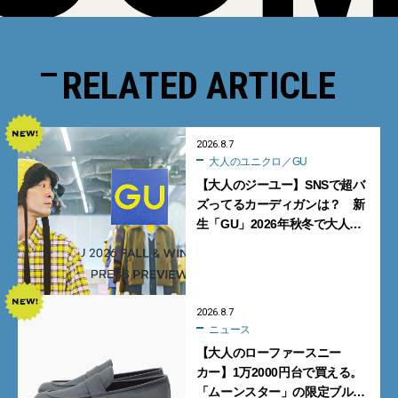
RELATED ARTICLE
2026.8.7
大人のユニクロ／GU
【大人のジーユー】SNSで超バ
ズってるカーディガンは？ 新
生「GU」2026年秋冬で大人メ
ンズが買うべき12選！【試着ル
ポ前編】
2026.8.7
ニュース
【大人のローファースニー
カー】1万2000円台で買える。
「ムーンスター」の限定ブルー