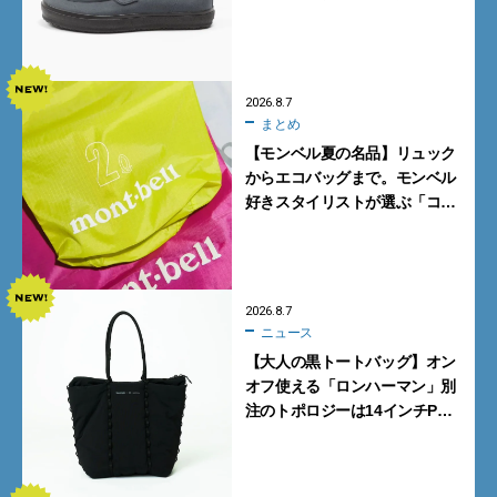
グレーを見逃すな
2026.8.7
まとめ
【モンベル夏の名品】リュック
からエコバッグまで。モンベル
好きスタイリストが選ぶ「コス
パも最高な超軽量バッグ」5選
2026.8.7
ニュース
【大人の黒トートバッグ】オン
オフ使える「ロンハーマン」別
注のトポロジーは14インチPC
も収納可