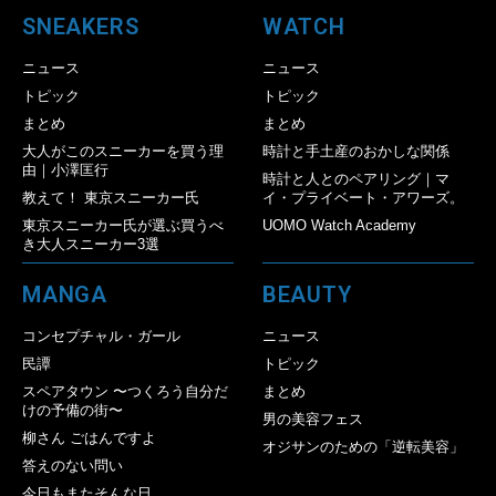
SNEAKERS
WATCH
ニュース
ニュース
トピック
トピック
まとめ
まとめ
大人がこのスニーカーを買う理
時計と手土産のおかしな関係
由｜小澤匡行
時計と人とのペアリング｜マ
教えて！ 東京スニーカー氏
イ・プライベート・アワーズ。
東京スニーカー氏が選ぶ買うべ
UOMO Watch Academy
き大人スニーカー3選
MANGA
BEAUTY
コンセプチャル・ガール
ニュース
民譚
トピック
スペアタウン 〜つくろう自分だ
まとめ
けの予備の街〜
男の美容フェス
柳さん ごはんですよ
オジサンのための「逆転美容」
答えのない問い
今日もまたそんな日