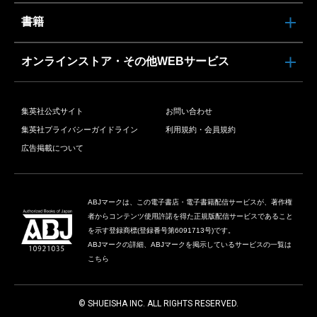
書籍
オンラインストア・その他WEBサービス
集英社公式サイト
お問い合わせ
集英社プライバシーガイドライン
利用規約・会員規約
広告掲載について
ABJマークは、この電子書店・電子書籍配信サービスが、著作権
者からコンテンツ使用許諾を得た正規版配信サービスであること
を示す登録商標(登録番号第6091713号)です。
ABJマークの詳細、ABJマークを掲示しているサービスの一覧は
こちら
© SHUEISHA INC. ALL RIGHTS RESERVED.