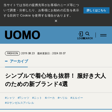
当サイトでは当社の提携先等がお客様のニーズ等につ
いて調査・分析したり、お客様にお勧めの広告を表示
詳しくはこちら
する目的で Cookie を使用する場合があります。
×
LOGIN
SEARCH
2019.08.23
最終更新日：2024.03.07
FASHION
アーカイブ
シンプルで着心地も抜群！ 服好き大人
のための新ブランド4選
シャツ
Tシャツ
ニット
パーカ
ヘリル
エルイー
ロサンゼルスアパレル