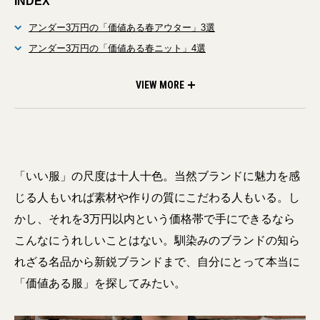
INDEX
アンダー3万円の「価値ある春アウター」3選
アンダー3万円の「価値ある春ニット」4選
アンダー3万円の「価値ある靴、バッグ、アクセ」4選
アンダー3万円の「価値あるシャツとデニム」
アンダー3万円の「本格派シェットランドニット」
VIEW MORE
「いい服」の尺度は十人十色。当然ブランドに魅力を感
じる人もいれば素材や作りの質にこだわる人もいる。し
かし、それを3万円以内という価格帯で手にできるなら
こんなにうれしいことはない。馴染みのブランドの知ら
れざる名品から新鋭ブランドまで、自分にとって本当に
「価値ある服」を探してみたい。