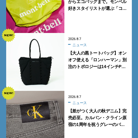
からエコバッグまで。モンベル
好きスタイリストが選ぶ「コス
パも最高な超軽量バッグ」5選
2026.8.7
ニュース
【大人の黒トートバッグ】オン
オフ使える「ロンハーマン」別
注のトポロジーは14インチPC
も収納可
2026.8.7
ニュース
【差がつく大人の秋デニム】完
売必至。カルバン・クライン原
宿の1周年を祝うグレーのバ
ギーデニムが数量限定発売