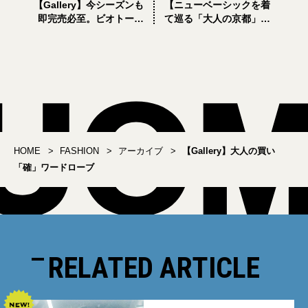
【Gallery】今シーズンも
【ニューベーシックを着
即完売必至。ビオトープ
て巡る「大人の京都」】
別注ハイクのショートジ
ポータークラシックのカ
ャケットが3月1日より発
シミヤシャツとおが和の
売【HYKE】
割烹料理
HOME
FASHION
アーカイブ
【Gallery】大人の買い
「確」ワードローブ
RELATED ARTICLE