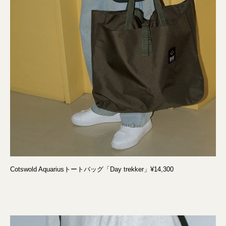
Cotswold Aquariusトートバッグ「Day trekker」¥14,300