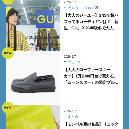
2026.8.7
大人のユニクロ／GU
【大人のジーユー】SNSで超バ
ズってるカーディガンは？ 新
生「GU」2026年秋冬で大人メ
ンズが買うべき12選！【試着ル
ポ前編】
2026.8.7
ニュース
【大人のローファースニー
カー】1万2000円台で買える。
「ムーンスター」の限定ブルー
グレーを見逃すな
2026.8.7
まとめ
【モンベル夏の名品】リュック