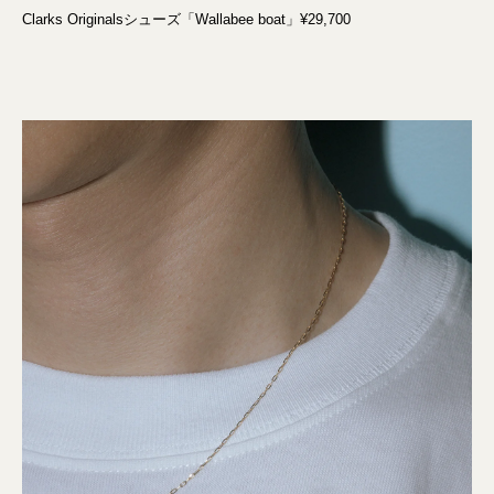
Clarks Originalsシューズ「Wallabee boat」¥29,700