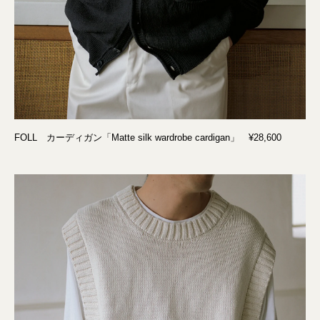
FOLL カーディガン「Matte silk wardrobe cardigan」 ¥28,600