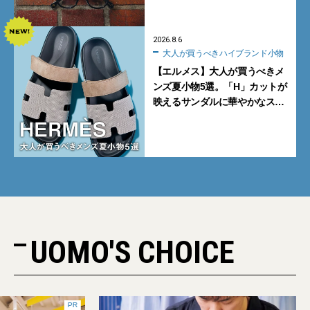
る新モデルが秀逸すぎる
2026.8.6
大人が買うべきハイブランド小物
【エルメス】大人が買うべきメ
ンズ夏小物5選。「H」カットが
映えるサンダルに華やかなス
カーフ、旬のボートモカシンに
注目
UOMO'S CHOICE
PR