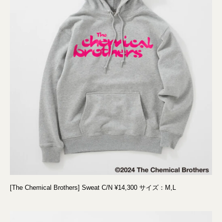
[The Chemical Brothers] Sweat C/N ¥14,300 サイズ：M,L