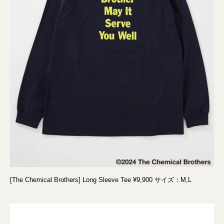
[The Chemical Brothers] Long Sleeve Tee ¥9,900 サイズ：M,L