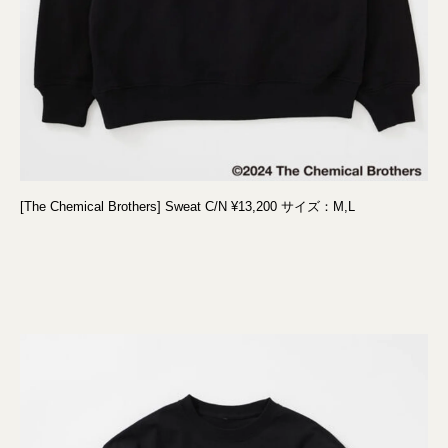
[The Chemical Brothers] Sweat C/N ¥13,200 サイズ：M,L