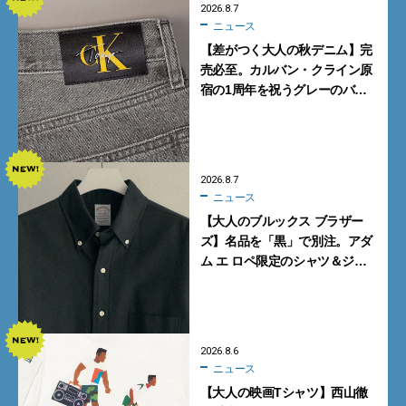
2026.8.7
ニュース
【差がつく大人の秋デニム】完
売必至。カルバン・クライン原
宿の1周年を祝うグレーのバ
ギーデニムが数量限定発売
2026.8.7
ニュース
【大人のブルックス ブラザー
ズ】名品を「黒」で別注。アダ
ム エ ロペ限定のシャツ＆ジャ
ケットが買い！
2026.8.6
ニュース
【大人の映画Tシャツ】西山徹