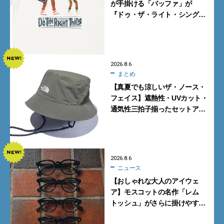
が手掛ける「バッファ」が
『ドゥ・ザ・ライト・シング』
とコラボ！【8月8日発売】
2026.8.6
まとめ
【真夏でも涼しいザ・ノース・
フェイス】遮熱性・UVカット・
通気性三拍子揃ったセットアッ
プに大注目。酷暑対策に大人が
買うべき3選
2026.8.6
ニュース
【おしゃれな大人のアイウェ
ア】モスコットの名作「レム
トッシュ」がさらに掛けやす
く。より多くの人にフィットす