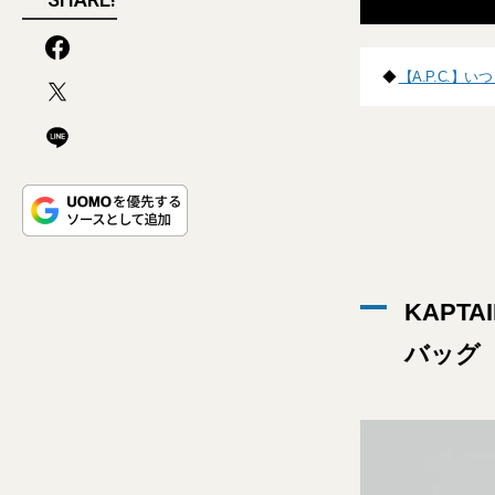
◆
【A.P.C.
KAPT
バッグ