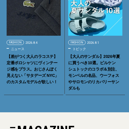
FASHION
2026.8.4
FASHION
2026.8.1
ニュース
トピック
【差がつく大人のラコステ】
【大人のサンダル】2026年夏
定番ポロシャツにヴィンテー
に買うべき10選。ビルケン
ジ感をプラス。おじさんぽく
シュトックのコラボ＆別注、
見えない「サタデーズ NYC」
モンベルの名品、ウーフォス
のカスタムモデルが欲しい！
やサロモンのリカバリーサン
ダルも