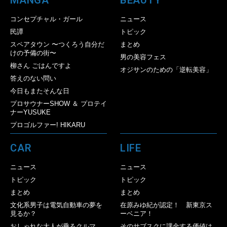
MANGA
BEAUTY
コンセプチャル・ガール
ニュース
民譚
トピック
スペアタウン 〜つくろう自分だ
まとめ
けの予備の街〜
男の美容フェス
柳さん ごはんですよ
オジサンのための「逆転美容」
答えのない問い
今日もまたそんな日
プロサウナーSHOW ＆ プロテイ
ナーYUSUKE
プロゴルファー! HIKARU
CAR
LIFE
ニュース
ニュース
トピック
トピック
まとめ
まとめ
文化系男子は電気自動車の夢を
在原みゆ紀が認定！ 新東京ス
見るか？
ーベニア！
おしゃれな大人が乗るクルマ
そのサブスクに課金する価値は