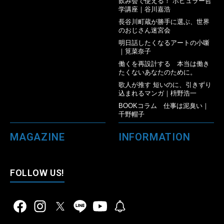
飲み会で使える！ ポピュラー哲
学講座｜谷川嘉浩
長谷川町蔵が勝手に選ぶ、世界
のおじさん迷宮会
明日話したくなるアートの小噺
｜筧菜奈子
働くを再設計する 本当は働き
たくないあなたのために。
歌人が推す 短いのに、引きずり
込まれるマンガ｜枡野浩一
BOOKコラム 仕事は泥臭い｜
千野帽子
MAGAZINE
INFORMATION
FOLLOW US!