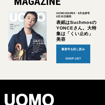
MAGAZINE
UOMO2026年8・9月合併号
6月25日発売
表紙はSuchmosの
YONCEさん。大特
集は「くい止め」
美容
最新号を試し読み
SHOP LIST