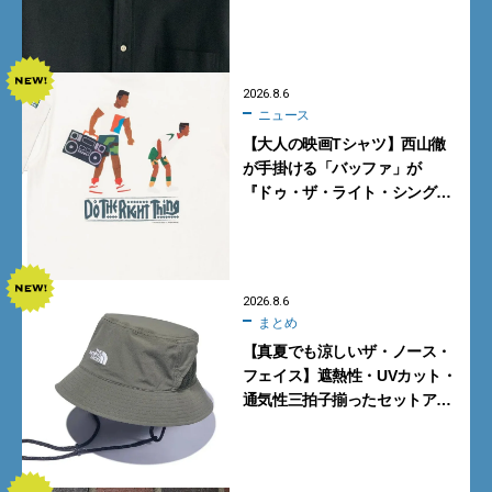
ケットが買い！
2026.8.6
ニュース
【大人の映画Tシャツ】西山徹
が手掛ける「バッファ」が
『ドゥ・ザ・ライト・シング』
とコラボ！【8月8日発売】
2026.8.6
まとめ
【真夏でも涼しいザ・ノース・
フェイス】遮熱性・UVカット・
通気性三拍子揃ったセットアッ
プに大注目。酷暑対策に大人が
買うべき3選