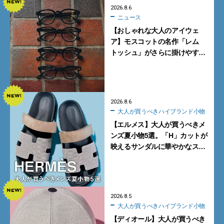
2026.8.6
ニュース
【おしゃれな大人のアイウェ
ア】モスコットの名作「レム
トッシュ」がさらに掛けやす
く。より多くの人にフィットす
る新モデルが秀逸すぎる
2026.8.6
大人が買うべきハイブランド小物
【エルメス】大人が買うべきメ
ンズ夏小物5選。「H」カットが
映えるサンダルに華やかなス
カーフ、旬のボートモカシンに
注目
2026.8.5
大人が買うべきハイブランド小物
【ディオール】大人が買うべき