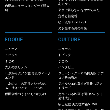
あるか？
自動車ニュースタンダード研究
所
東京で暮らすのをやめてみた
定番と新定番
松下洸平 First Light
犬を愛する男の肖像
FOODIE
CULTURE
ニュース
ニュース
トピック
トピック
まとめ
まとめ
大人の痩せメシ
インタビュー
40歳からのメシ旅 爆食ウィーク
ジェーン・スー＆高橋芳朗 ラブ
エンド
コメ映画講座
「あの人」の定番メシを訪ね
掟ポルシェの尊すぎ!! 推し活メ
る。行きつけで、いつもの。
モリーズ
稲田俊輔のうまいものだらけ
売れている映画は面白いのか｜
菊地成孔
篠山紀信 美女標本箱MOVIE