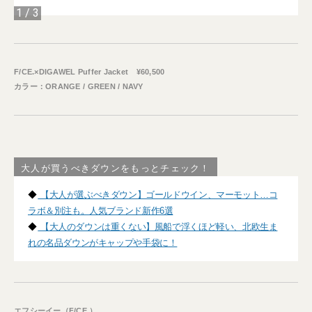
1
/
3
F/CE.×DIGAWEL Puffer Jacket ¥60,500
カラー：ORANGE / GREEN / NAVY
大人が買うべきダウンをもっとチェック！
◆
【大人が選ぶべきダウン】ゴールドウイン、マーモット…コ
ラボ＆別注も。人気ブランド新作6選
◆
【大人のダウンは重くない】風船で浮くほど軽い、北欧生ま
れの名品ダウンがキャップや手袋に！
エフシーイー（F/CE.）