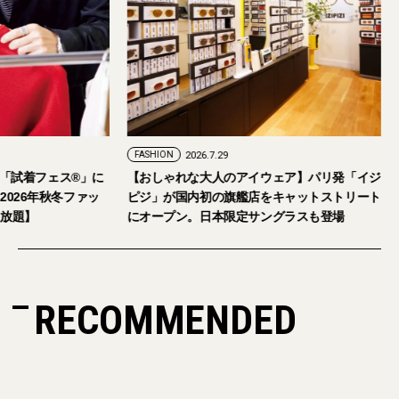
ASHION
2026.7.24
FASHION
2026.7.29
026年9月5日・6日開催。「試着フェス®︎」に
【おしゃれな大人のアイ
者の皆さまをご招待。【2026年秋冬ファッ
ピジ」が国内初の旗艦店
ョン＆美容アイテム試し放題】
にオープン。日本限定サ
RECOMMENDED