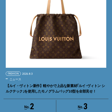
FASHION
2026.8.3
ニュース
【ルイ・ヴィトン新作】軽やかで上品な新素材｢ルイ･ヴィトン シ
ルクテック｣を使用したモノグラムバッグ10型を全部見せ！
2
3