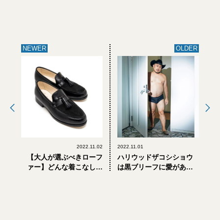
NEWER
OLDER
2022.11.02
2022.11.01
【大人が選ぶべきローフ
ハリウッドザコシショウ
ァー】どんな着こなしに
は黒ブリーフに愛がある
も合う。フット・ザ・コ
か？
ーチャーの新作タッセル
ローファーが買い