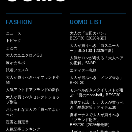
FASHION
UOMO LIST
ニュース
大人の「吉田カバン」
BEST30【2026年夏】
トピック
大人が買うべき「白スニーカ
まとめ
ー」BEST30【2026年夏】
大人のユニクロ／GU
人気サロンが考える「大人ヘア
展示会ルポ
の正解」SNAP
試着フェス®︎
エディター私物
大人が買うべきハイブランド小
大人が選ぶべき「メンズ香水」
物
BEST30
人気アウトドアブランドの新作
モンベル好きスタイリストが選
ぶ 「夏のmont-bell」BEST30
大人が買うべきセレクトショッ
プ別注
真夏でも涼しい。大人が買うべ
き「酷暑対策」アイテム30
おしゃれな大人の「買ってよか
った」
夏ボーナスで大人が買うべき
「ブランド財布」
定番と新定番
BEST30【2026年最新】
人気記事ランキング