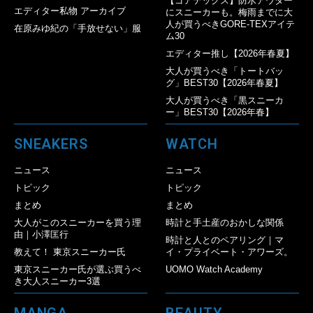
【ゴアテックス】防水アウター
エディター私物 アーカイブ
にスニーカーも。梅雨までに大
人が買うべきGORE-TEXアイテ
在原みゆ紀の「手放せない」服
ム30
エディター推し【2026年春夏】
大人が買うべき「トートバッ
グ」BEST30【2026年春夏】
大人が買うべき「黒スニーカ
ー」BEST30【2026年春】
SNEAKERS
WATCH
ニュース
ニュース
トピック
トピック
まとめ
まとめ
大人がこのスニーカーを買う理
時計と手土産のおかしな関係
由｜小澤匡行
時計と人とのペアリング｜マ
教えて！ 東京スニーカー氏
イ・プライベート・アワーズ。
東京スニーカー氏が選ぶ買うべ
UOMO Watch Academy
き大人スニーカー3選