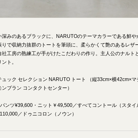
い深みのあるブラックに、NARUTOのテーマカラーである鮮
振りで収納力抜群のトートを筆頭に、柔らかくて艶のあるレザ
自社工房の熟練工が手がけたこだわりの作り。主人公のナルト
リント。
ク セレクション NARUTO トート （縦33cm×横42cm×マチ17
モンブラン コンタクトセンター）
0・パンツ¥39,600・ニット￥49,500／すべてコントール（ス
110,000／ドゥニコロン（ノウン）