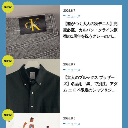
2026.8.7
ニュース
【差がつく大人の秋デニム】完
売必至。カルバン・クライン原
宿の1周年を祝うグレーのバ
ギーデニムが数量限定発売
2026.8.7
ニュース
【大人のブルックス ブラザー
ズ】名品を「黒」で別注。アダ
ム エ ロペ限定のシャツ＆ジャ
ケットが買い！
2026.8.6
ニュース