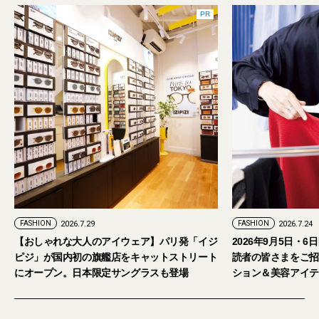
PR
FASHION
2026.7.24
ェア】パリ発「イジ
2026年9月5日・6日開催。「試着フェス®︎」に
キャットストリート
読者の皆さまをご招待。【2026年秋冬ファッ
グラスも登場
ション＆美容アイテム試し放題】