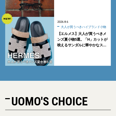
く。より多くの人にフィットす
る新モデルが秀逸すぎる
2026.8.6
大人が買うべきハイブランド小物
【エルメス】大人が買うべきメ
ンズ夏小物5選。「H」カットが
映えるサンダルに華やかなス
カーフ、旬のボートモカシンに
注目
UOMO'S CHOICE