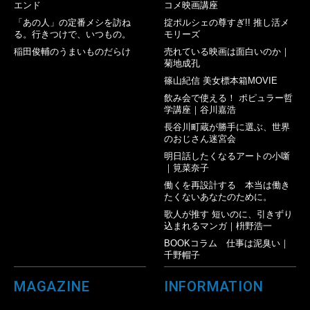
エンド
コメ映画講座
「あの人」の定番メシを訪ね
掟ポルシェの尊すぎ!! 推し活メ
る。行きつけで、いつもの。
モリーズ
稲田俊輔のうまいものだらけ
売れている映画は面白いのか｜
菊地成孔
篠山紀信 美女標本箱MOVIE
飲み会で使える！ ポピュラー哲
学講座｜谷川嘉浩
長谷川町蔵が勝手に選ぶ、世界
のおじさん迷宮会
明日話したくなるアートの小噺
｜筧菜奈子
働くを再設計する 本当は働き
たくないあなたのために。
歌人が推す 短いのに、引きずり
込まれるマンガ｜枡野浩一
BOOKコラム 仕事は泥臭い｜
千野帽子
MAGAZINE
INFORMATION