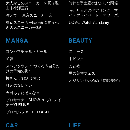
大人がこのスニーカーを買う理
時計と手土産のおかしな関係
由｜小澤匡行
時計と人とのペアリング｜マ
教えて！ 東京スニーカー氏
イ・プライベート・アワーズ。
東京スニーカー氏が選ぶ買うべ
UOMO Watch Academy
き大人スニーカー3選
MANGA
BEAUTY
コンセプチャル・ガール
ニュース
民譚
トピック
スペアタウン 〜つくろう自分だ
まとめ
けの予備の街〜
男の美容フェス
柳さん ごはんですよ
オジサンのための「逆転美容」
答えのない問い
今日もまたそんな日
プロサウナーSHOW ＆ プロテイ
ナーYUSUKE
プロゴルファー! HIKARU
CAR
LIFE