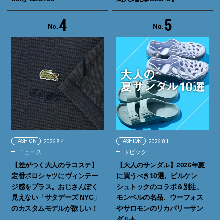
4
5
FASHION
2026.8.4
FASHION
2026.8.1
ニュース
トピック
【差がつく大人のラコステ】
【大人のサンダル】2026年夏
定番ポロシャツにヴィンテー
に買うべき10選。ビルケン
ジ感をプラス。おじさんぽく
シュトックのコラボ＆別注、
見えない「サタデーズ NYC」
モンベルの名品、ウーフォス
のカスタムモデルが欲しい！
やサロモンのリカバリーサン
ダルも