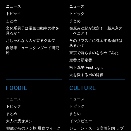
ニュース
ニュース
トピック
トピック
まとめ
まとめ
文化系男子は電気自動車の夢を
在原みゆ紀が認定！ 新東京ス
見るか？
ーベニア！
おしゃれな大人が乗るクルマ
そのサブスクに課金する価値は
あるか？
自動車ニュースタンダード研究
所
東京で暮らすのをやめてみた
定番と新定番
松下洸平 First Light
犬を愛する男の肖像
FOODIE
CULTURE
ニュース
ニュース
トピック
トピック
まとめ
まとめ
大人の痩せメシ
インタビュー
40歳からのメシ旅 爆食ウィーク
ジェーン・スー＆高橋芳朗 ラブ