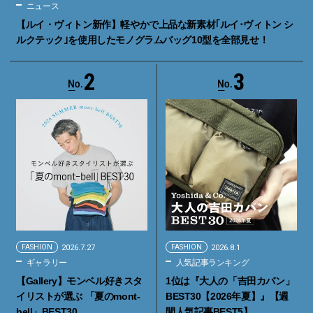
ニュース
【ルイ・ヴィトン新作】軽やかで上品な新素材｢ルイ･ヴィトン シ
ルクテック｣を使用したモノグラムバッグ10型を全部見せ！
2
3
FASHION
2026.7.27
FASHION
2026.8.1
ギャラリー
人気記事ランキング
【Gallery】モンベル好きスタ
1位は『大人の「吉田カバン」
イリストが選ぶ 「夏のmont-
BEST30【2026年夏】』【週
bell」BEST30
間人気記事BEST5】