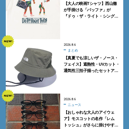
【大人の映画Tシャツ】西山徹
が手掛ける「バッファ」が
『ドゥ・ザ・ライト・シング』
とコラボ！【8月8日発売】
2026.8.6
まとめ
【真夏でも涼しいザ・ノース・
フェイス】遮熱性・UVカット・
通気性三拍子揃ったセットアッ
プに大注目。酷暑対策に大人が
買うべき3選
2026.8.6
ニュース
【おしゃれな大人のアイウェ
ア】モスコットの名作「レム
トッシュ」がさらに掛けやす