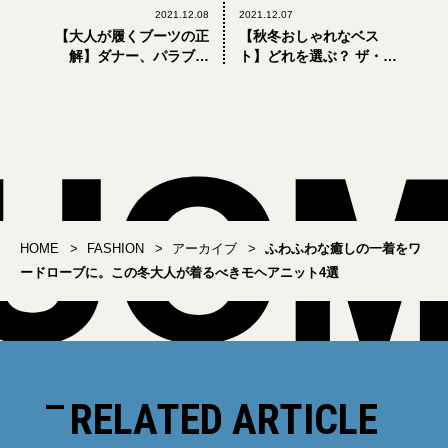
2021.12.08
2021.12.07
【大人が履くブーツの正
【秋冬おしゃれなベス
解】ダナー、パラブー
ト】どれを選ぶ？ ザ・ノ
ツ…クラシックであれば
ース・フェイスのダウン
あるほどいい。マウンテ
＆中綿ベストが便利です
ンブーツ4選
HOME
FASHION
アーカイブ
ふわふわな癒しの一着をワ
ードローブに。この冬大人が着るべきモヘアニット4選
RELATED ARTICLE