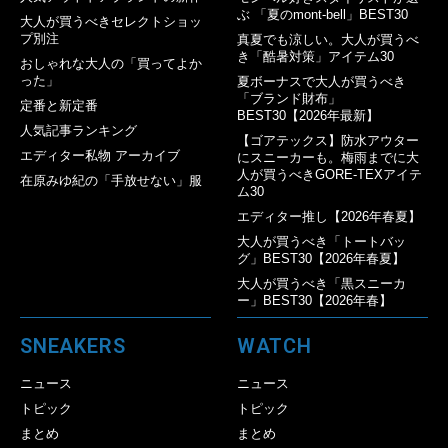
ぶ 「夏のmont-bell」BEST30
大人が買うべきセレクトショッ
プ別注
真夏でも涼しい。大人が買うべ
き「酷暑対策」アイテム30
おしゃれな大人の「買ってよか
った」
夏ボーナスで大人が買うべき
「ブランド財布」
定番と新定番
BEST30【2026年最新】
人気記事ランキング
【ゴアテックス】防水アウター
エディター私物 アーカイブ
にスニーカーも。梅雨までに大
人が買うべきGORE-TEXアイテ
在原みゆ紀の「手放せない」服
ム30
エディター推し【2026年春夏】
大人が買うべき「トートバッ
グ」BEST30【2026年春夏】
大人が買うべき「黒スニーカ
ー」BEST30【2026年春】
SNEAKERS
WATCH
ニュース
ニュース
トピック
トピック
まとめ
まとめ