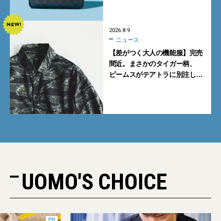
2026.8.9
ニュース
【差がつく大人の機能服】完売
間近。まさかのタイガー柄、
ビームスがテアトラに別注した
シャツ＆パンツを狙い撃ち！
UOMO'S CHOICE
PR