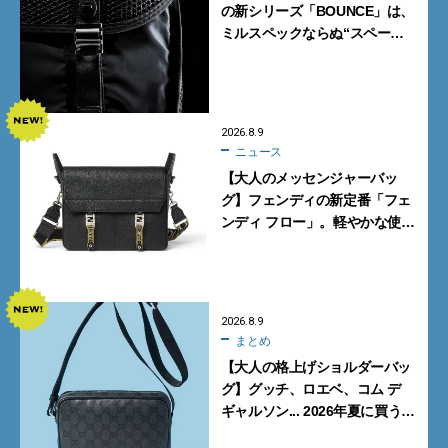
の新シリーズ「BOUNCE」は、
ミルスペックならぬ“スペース
スペック”の機能美あふれる黒
バッグ
2026.8.9
ニュース
【大人のメッセンジャーバッ
グ】フェンディの新定番「フェ
ンディ フロー」。軽やかな使い
心地と美しい佇まいを両立
【FENDI】
2026.8.9
まとめ
【大人の格上げショルダーバッ
グ】グッチ、ロエベ、コム デ
ギャルソン... 2026年夏に買うべ
き新作5選