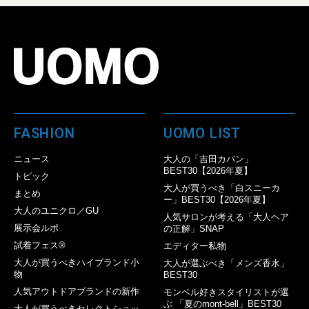
FASHION
UOMO LIST
ニュース
大人の「吉田カバン」
BEST30【2026年夏】
トピック
大人が買うべき「白スニーカ
まとめ
ー」BEST30【2026年夏】
大人のユニクロ／GU
人気サロンが考える「大人ヘア
展示会ルポ
の正解」SNAP
試着フェス®︎
エディター私物
大人が買うべきハイブランド小
大人が選ぶべき「メンズ香水」
物
BEST30
人気アウトドアブランドの新作
モンベル好きスタイリストが選
ぶ 「夏のmont-bell」BEST30
大人が買うべきセレクトショッ