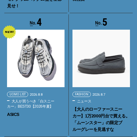
見せ！
4
5
UOMO LIST
2026.8.8
FASHION
2026.8.7
大人が買うべき「白スニー
ニュース
カー」BEST30【2026年夏】
【大人のローファースニー
ASICS
カー】1万2000円台で買える。
「ムーンスター」の限定ブ
ルーグレーを見逃すな