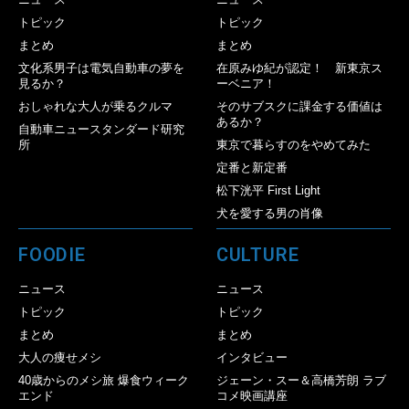
トピック
トピック
まとめ
まとめ
文化系男子は電気自動車の夢を
在原みゆ紀が認定！ 新東京ス
見るか？
ーベニア！
おしゃれな大人が乗るクルマ
そのサブスクに課金する価値は
あるか？
自動車ニュースタンダード研究
所
東京で暮らすのをやめてみた
定番と新定番
松下洸平 First Light
犬を愛する男の肖像
FOODIE
CULTURE
ニュース
ニュース
トピック
トピック
まとめ
まとめ
大人の痩せメシ
インタビュー
40歳からのメシ旅 爆食ウィーク
ジェーン・スー＆高橋芳朗 ラブ
エンド
コメ映画講座