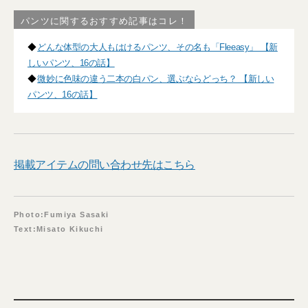
パンツに関するおすすめ記事はコレ！
◆
どんな体型の大人もはけるパンツ、その名も「Fleeasy」 【新
しいパンツ、16の話】
◆
微妙に色味の違う二本の白パン、選ぶならどっち？ 【新しい
パンツ、16の話】
掲載アイテムの問い合わせ先はこちら
Photo:Fumiya Sasaki
Text:Misato Kikuchi