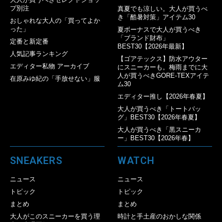
プ別注
真夏でも涼しい。大人が買うべ
き「酷暑対策」アイテム30
おしゃれな大人の「買ってよか
った」
夏ボーナスで大人が買うべき
「ブランド財布」
定番と新定番
BEST30【2026年最新】
人気記事ランキング
【ゴアテックス】防水アウター
エディター私物 アーカイブ
にスニーカーも。梅雨までに大
人が買うべきGORE-TEXアイテ
在原みゆ紀の「手放せない」服
ム30
エディター推し【2026年春夏】
大人が買うべき「トートバッ
グ」BEST30【2026年春夏】
大人が買うべき「黒スニーカ
ー」BEST30【2026年春】
SNEAKERS
WATCH
ニュース
ニュース
トピック
トピック
まとめ
まとめ
大人がこのスニーカーを買う理
時計と手土産のおかしな関係