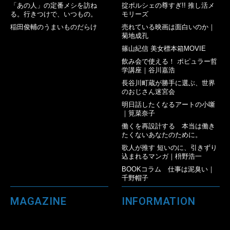
「あの人」の定番メシを訪ね
掟ポルシェの尊すぎ!! 推し活メ
る。行きつけで、いつもの。
モリーズ
稲田俊輔のうまいものだらけ
売れている映画は面白いのか｜
菊地成孔
篠山紀信 美女標本箱MOVIE
飲み会で使える！ ポピュラー哲
学講座｜谷川嘉浩
長谷川町蔵が勝手に選ぶ、世界
のおじさん迷宮会
明日話したくなるアートの小噺
｜筧菜奈子
働くを再設計する 本当は働き
たくないあなたのために。
歌人が推す 短いのに、引きずり
込まれるマンガ｜枡野浩一
BOOKコラム 仕事は泥臭い｜
千野帽子
MAGAZINE
INFORMATION