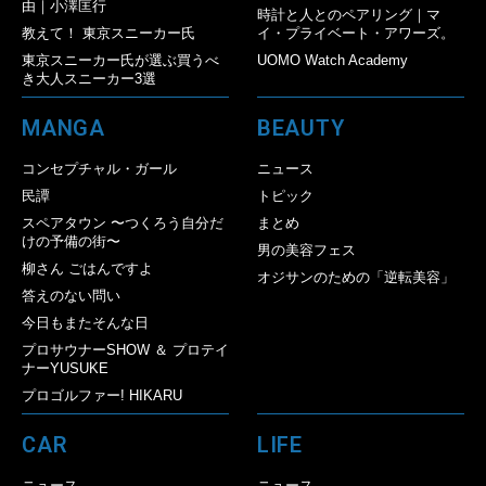
由｜小澤匡行
時計と人とのペアリング｜マ
教えて！ 東京スニーカー氏
イ・プライベート・アワーズ。
東京スニーカー氏が選ぶ買うべ
UOMO Watch Academy
き大人スニーカー3選
MANGA
BEAUTY
コンセプチャル・ガール
ニュース
民譚
トピック
スペアタウン 〜つくろう自分だ
まとめ
けの予備の街〜
男の美容フェス
柳さん ごはんですよ
オジサンのための「逆転美容」
答えのない問い
今日もまたそんな日
プロサウナーSHOW ＆ プロテイ
ナーYUSUKE
プロゴルファー! HIKARU
CAR
LIFE
ニュース
ニュース