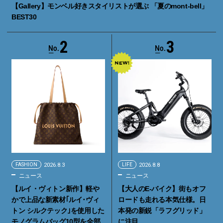
【Gallery】モンベル好きスタイリストが選ぶ 「夏のmont-bell」
BEST30
2
3
FASHION
2026.8.3
LIFE
2026.8.8
ニュース
ニュース
【ルイ・ヴィトン新作】軽や
【大人のE-バイク】街もオフ
かで上品な新素材｢ルイ･ヴィ
ロードも走れる本気仕様。日
トン シルクテック｣を使用した
本発の新鋭「ラフグリッド」
モノグラムバッグ10型を全部
に注目