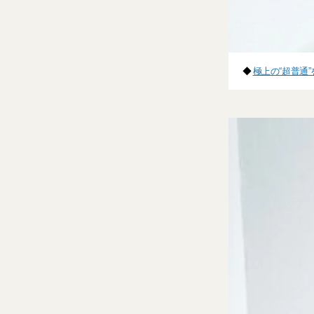
◆
極上の“超普通