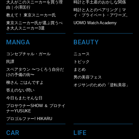
大人がこのスニーカーを買う理
時計と手土産のおかしな関係
由｜小澤匡行
時計と人とのペアリング｜マ
教えて！ 東京スニーカー氏
イ・プライベート・アワーズ。
東京スニーカー氏が選ぶ買うべ
UOMO Watch Academy
き大人スニーカー3選
MANGA
BEAUTY
コンセプチャル・ガール
ニュース
民譚
トピック
スペアタウン 〜つくろう自分だ
まとめ
けの予備の街〜
男の美容フェス
柳さん ごはんですよ
オジサンのための「逆転美容」
答えのない問い
今日もまたそんな日
プロサウナーSHOW ＆ プロテイ
ナーYUSUKE
プロゴルファー! HIKARU
CAR
LIFE