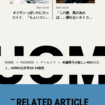
2017.10.25
2017.10.24
オジサンっぽいのにカッ
「この服、黒があれ
コイイ、 「ちょいコンサ
ば…」譲れないオトコた
バ」のつくり方
ちへ、人気ブランドの黒
別注！
HOME
FASHION
アーカイブ
40歳男子が欲しい40のリス
ト。UOMO12月号10/ 24発売
RELATED ARTICLE