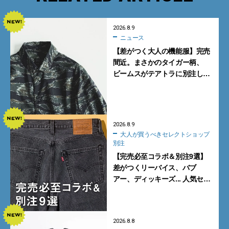
2026.8.9
ニュース
【差がつく大人の機能服】完売
間近。まさかのタイガー柄、
ビームスがテアトラに別注した
シャツ＆パンツを狙い撃ち！
2026.8.9
大人が買うべきセレクトショップ
別注
【完売必至コラボ＆別注9選】
差がつくリーバイス、バブ
アー、ディッキーズ... 人気セレ
クトショップの自信作をチェッ
ク！
2026.8.8