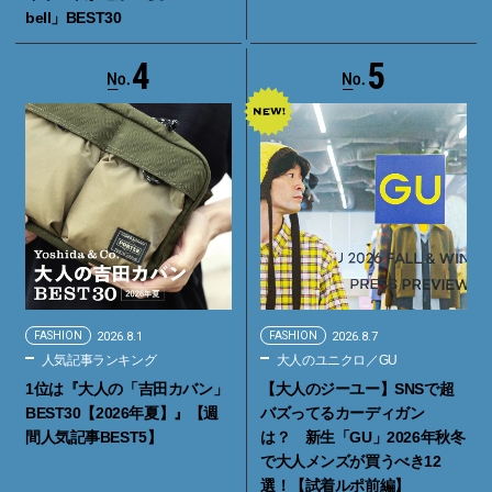
bell」BEST30
4
5
FASHION
2026.8.1
FASHION
2026.8.7
人気記事ランキング
大人のユニクロ／GU
1位は『大人の「吉田カバン」
【大人のジーユー】SNSで超
BEST30【2026年夏】』【週
バズってるカーディガン
間人気記事BEST5】
は？ 新生「GU」2026年秋冬
で大人メンズが買うべき12
選！【試着ルポ前編】