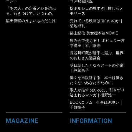
エンド
コメ映画講座
「あの人」の定番メシを訪ね
掟ポルシェの尊すぎ!! 推し活メ
る。行きつけで、いつもの。
モリーズ
稲田俊輔のうまいものだらけ
売れている映画は面白いのか｜
菊地成孔
篠山紀信 美女標本箱MOVIE
飲み会で使える！ ポピュラー哲
学講座｜谷川嘉浩
長谷川町蔵が勝手に選ぶ、世界
のおじさん迷宮会
明日話したくなるアートの小噺
｜筧菜奈子
働くを再設計する 本当は働き
たくないあなたのために。
歌人が推す 短いのに、引きずり
込まれるマンガ｜枡野浩一
BOOKコラム 仕事は泥臭い｜
千野帽子
MAGAZINE
INFORMATION