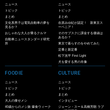
ニュース
ニュース
トピック
トピック
まとめ
まとめ
文化系男子は電気自動車の夢を
在原みゆ紀が認定！ 新東京ス
見るか？
ーベニア！
おしゃれな大人が乗るクルマ
そのサブスクに課金する価値は
あるか？
自動車ニュースタンダード研究
所
東京で暮らすのをやめてみた
定番と新定番
松下洸平 First Light
犬を愛する男の肖像
FOODIE
CULTURE
ニュース
ニュース
トピック
トピック
まとめ
まとめ
大人の痩せメシ
インタビュー
40歳からのメシ旅 爆食ウィーク
ジェーン・スー＆高橋芳朗 ラブ