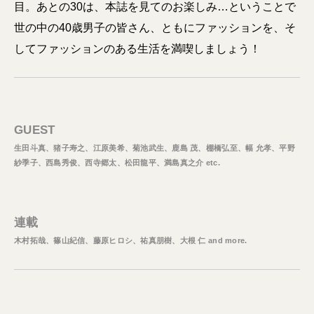
目。あとの30は、本誌を見てのお楽しみ…ということで
世の中の40歳男子の皆さん、ともにファッションを、そ
してファッションのある生活を満喫しましょう！
GUEST
生田斗真、猪子寿之、江原美希、菊池武生、鹿島 茂、棚橋弘至、幅 允孝、平野
紗季子、西島秀俊、西寺郷太、松田龍平、満島真之介 etc.
連載
木村拓哉、篠山紀信、藤原ヒロシ、祐真朋樹、大根 仁 and more.