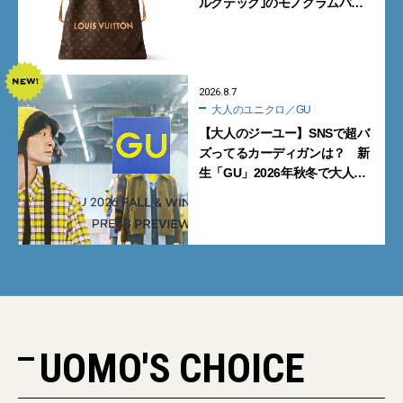
ルクテック｣のモノグラムバッ
グ10型を全部見せ』【週間人気
記事BEST5】
2026.8.7
大人のユニクロ／GU
【大人のジーユー】SNSで超バ
ズってるカーディガンは？ 新
生「GU」2026年秋冬で大人メ
ンズが買うべき12選！【試着ル
ポ前編】
UOMO'S CHOICE