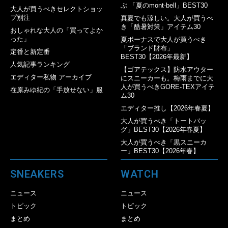
ぶ 「夏のmont-bell」BEST30
大人が買うべきセレクトショッ
プ別注
真夏でも涼しい。大人が買うべ
き「酷暑対策」アイテム30
おしゃれな大人の「買ってよか
った」
夏ボーナスで大人が買うべき
「ブランド財布」
定番と新定番
BEST30【2026年最新】
人気記事ランキング
【ゴアテックス】防水アウター
エディター私物 アーカイブ
にスニーカーも。梅雨までに大
人が買うべきGORE-TEXアイテ
在原みゆ紀の「手放せない」服
ム30
エディター推し【2026年春夏】
大人が買うべき「トートバッ
グ」BEST30【2026年春夏】
大人が買うべき「黒スニーカ
ー」BEST30【2026年春】
SNEAKERS
WATCH
ニュース
ニュース
トピック
トピック
まとめ
まとめ