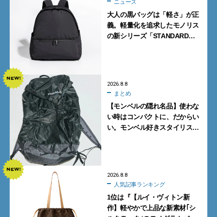
ニュース
大人の黒バッグは「軽さ」が正
義。軽量化を追求したモノリス
の新シリーズ「STANDARD
Neutral」が快適すぎる！
2026.8.8
まとめ
【モンベルの隠れ名品】使わな
い時はコンパクトに、だからい
い。モンベル好きスタイリスト
がすすめる「たためるバッグ」
4選
2026.8.8
人気記事ランキング
1位は『【ルイ・ヴィトン新
作】軽やかで上品な新素材｢シ