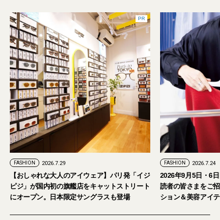
PR
FASHION
2026.7.24
ェア】パリ発「イジ
2026年9月5日・6日開催。「試着フェス®︎」に
キャットストリート
読者の皆さまをご招待。【2026年秋冬ファッ
グラスも登場
ション＆美容アイテム試し放題】