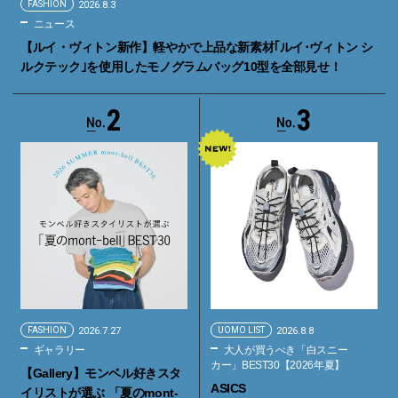
FASHION
2026.8.3
ニュース
【ルイ・ヴィトン新作】軽やかで上品な新素材｢ルイ･ヴィトン シ
ルクテック｣を使用したモノグラムバッグ10型を全部見せ！
2
3
FASHION
2026.7.27
UOMO LIST
2026.8.8
ギャラリー
大人が買うべき「白スニー
カー」BEST30【2026年夏】
【Gallery】モンベル好きスタ
ASICS
イリストが選ぶ 「夏のmont-