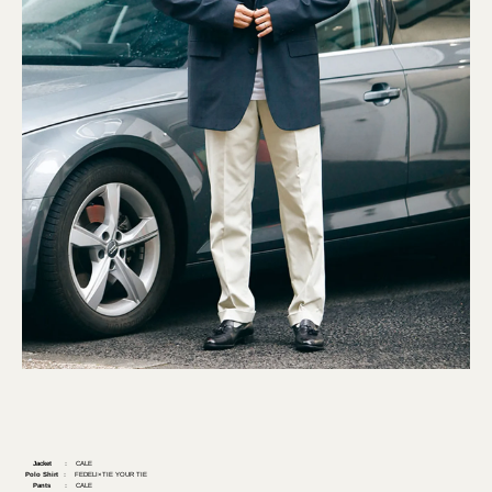
Jacket
： CALE
Polo Shirt
： FEDELI×TIE YOUR TIE
Pants
： CALE