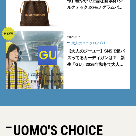
作】軽やかで上品な新素材｢シ
ルクテック｣のモノグラムバッ
グ10型を全部見せ』【週間人気
記事BEST5】
2026.8.7
大人のユニクロ／GU
【大人のジーユー】SNSで超バ
ズってるカーディガンは？ 新
生「GU」2026年秋冬で大人メ
ンズが買うべき12選！【試着ル
ポ前編】
UOMO'S CHOICE