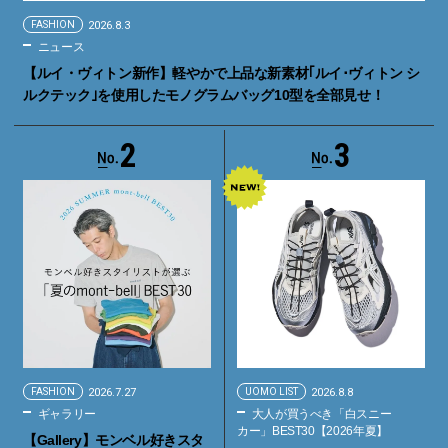
FASHION
2026.8.3
ニュース
【ルイ・ヴィトン新作】軽やかで上品な新素材｢ルイ･ヴィトン シ
ルクテック｣を使用したモノグラムバッグ10型を全部見せ！
2
3
FASHION
2026.7.27
UOMO LIST
2026.8.8
ギャラリー
大人が買うべき「白スニー
カー」BEST30【2026年夏】
【Gallery】モンベル好きスタ