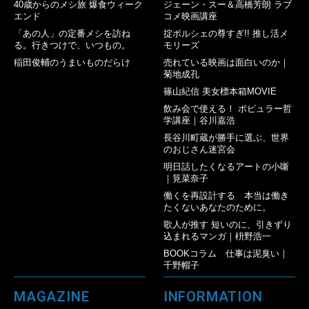
40歳からのメシ旅 爆食ウィーク
ジェーン・スー＆高橋芳朗 ラブ
エンド
コメ映画講座
「あの人」の定番メシを訪ね
掟ポルシェの尊すぎ!! 推し活メ
る。行きつけで、いつもの。
モリーズ
稲田俊輔のうまいものだらけ
売れている映画は面白いのか｜
菊地成孔
篠山紀信 美女標本箱MOVIE
飲み会で使える！ ポピュラー哲
学講座｜谷川嘉浩
長谷川町蔵が勝手に選ぶ、世界
のおじさん迷宮会
明日話したくなるアートの小噺
｜筧菜奈子
働くを再設計する 本当は働き
たくないあなたのために。
歌人が推す 短いのに、引きずり
込まれるマンガ｜枡野浩一
BOOKコラム 仕事は泥臭い｜
千野帽子
MAGAZINE
INFORMATION