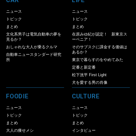
CAR
LIFE
ニュース
ニュース
トピック
トピック
まとめ
まとめ
文化系男子は電気自動車の夢を
在原みゆ紀が認定！ 新東京ス
見るか？
ーベニア！
おしゃれな大人が乗るクルマ
そのサブスクに課金する価値は
あるか？
自動車ニュースタンダード研究
所
東京で暮らすのをやめてみた
定番と新定番
松下洸平 First Light
犬を愛する男の肖像
FOODIE
CULTURE
ニュース
ニュース
トピック
トピック
まとめ
まとめ
大人の痩せメシ
インタビュー