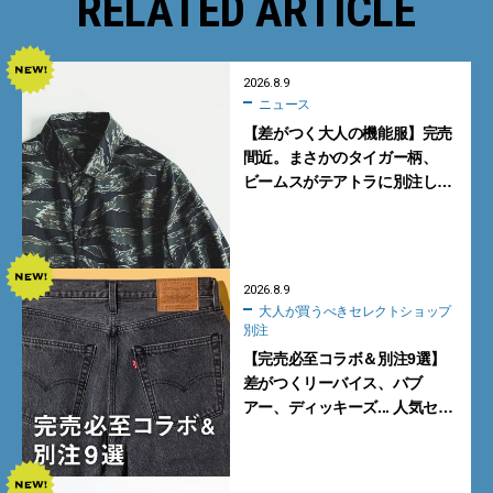
RELATED ARTICLE
2026.8.9
ニュース
【差がつく大人の機能服】完売
間近。まさかのタイガー柄、
ビームスがテアトラに別注した
シャツ＆パンツを狙い撃ち！
2026.8.9
大人が買うべきセレクトショップ
別注
【完売必至コラボ＆別注9選】
差がつくリーバイス、バブ
アー、ディッキーズ... 人気セレ
クトショップの自信作をチェッ
ク！