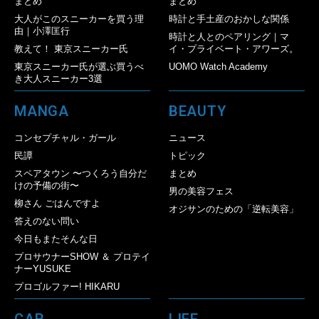
まとめ
まとめ
大人がこのスニーカーを買う理
時計と手土産のおかしな関係
由｜小澤匡行
時計と人とのペアリング｜マ
教えて！ 東京スニーカー氏
イ・プライベート・アワーズ。
東京スニーカー氏が選ぶ買うべ
UOMO Watch Academy
き大人スニーカー3選
MANGA
BEAUTY
コンセプチャル・ガール
ニュース
民譚
トピック
スペアタウン 〜つくろう自分だ
まとめ
けの予備の街〜
男の美容フェス
柳さん ごはんですよ
オジサンのための「逆転美容」
答えのない問い
今日もまたそんな日
プロサウナーSHOW ＆ プロテイ
ナーYUSUKE
プロゴルファー! HIKARU