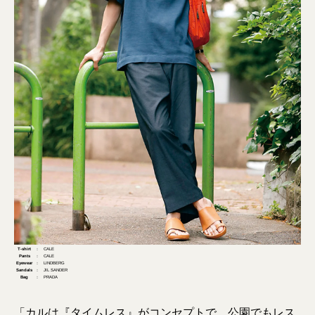
T-shirt
： CALE
Pants
： CALE
Eyewear
： LINDBERG
Sandals
： JIL SANDER
Bag
： PRADA
「カルは『タイムレス』がコンセプトで、公園でもレス