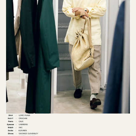
Shirt
： LORO PIANA
Knit-T
： CRUCIANI
Pants
： CALE
Eyewear
： LINDBERG
Watch
： IWC
Socks
： KLEUREN
Shoes
： GEORGE CLEVERLEY