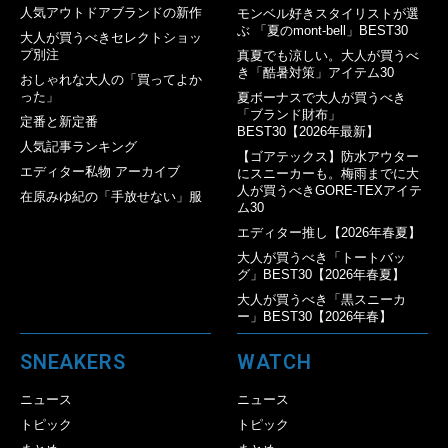
人気アウトドアブランドの新作
モンベル好きスタイリストが選
ぶ 「夏のmont-bell」BEST30
大人が買うべきセレクトショッ
プ別注
真夏でも涼しい。大人が買うべ
き「酷暑対策」アイテム30
おしゃれな大人の「買ってよか
った」
夏ボーナスで大人が買うべき
「ブランド財布」
定番と新定番
BEST30【2026年最新】
人気記事ランキング
【ゴアテックス】防水アウター
エディター私物 アーカイブ
にスニーカーも。梅雨までに大
人が買うべきGORE-TEXアイテ
在原みゆ紀の「手放せない」服
ム30
エディター推し【2026年春夏】
大人が買うべき「トートバッ
グ」BEST30【2026年春夏】
大人が買うべき「黒スニーカ
ー」BEST30【2026年春】
SNEAKERS
WATCH
ニュース
ニュース
トピック
トピック