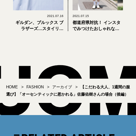
2021.07.16
2021.07.15
ギルダン、ブルックス ブ
都道府県対抗！ インスタ
ラザーズ…スタイリス
でみつけたおしゃれな大
ト・エディターが惚れ込
人の着こなし選手権〜西
んだ「大人の白Tシャツ」
日本編
7選
HOME
FASHION
アーカイブ
【こだわる大人、1週間の服
選び】「オーセンティックに惹かれる」佐藤佑樹さんの場合（後編）