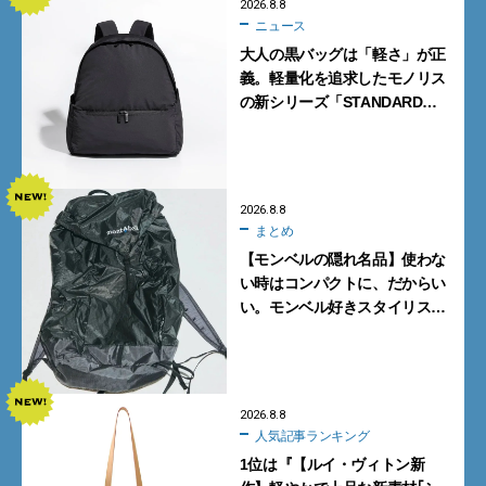
2026.8.8
ニュース
大人の黒バッグは「軽さ」が正
義。軽量化を追求したモノリス
の新シリーズ「STANDARD
Neutral」が快適すぎる！
2026.8.8
まとめ
【モンベルの隠れ名品】使わな
い時はコンパクトに、だからい
い。モンベル好きスタイリスト
がすすめる「たためるバッグ」
4選
2026.8.8
人気記事ランキング
1位は『【ルイ・ヴィトン新