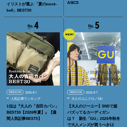
ASICS
イリストが選ぶ 「夏のmont-
bell」BEST30
4
5
FASHION
2026.8.1
FASHION
2026.8.7
人気記事ランキング
大人のユニクロ／GU
1位は『大人の「吉田カバン」
【大人のジーユー】SNSで超
BEST30【2026年夏】』【週
バズってるカーディガン
間人気記事BEST5】
は？ 新生「GU」2026年秋冬
で大人メンズが買うべき12