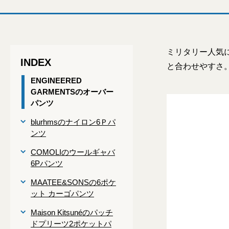
ミリタリー人気
INDEX
と合わせやすさ
ENGINEERED
GARMENTSのオーバー
パンツ
blurhmsのナイロン6Ｐパ
ンツ
COMOLIのウールギャバ
6Pパンツ
MAATEE&SONSの6ポケ
ット カーゴパンツ
Maison Kitsunéのパッチ
ドプリーツ2ポケットパ