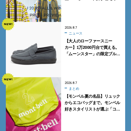
ンズが買うべき12選！【試着ル
ポ前編】
2026.8.7
ニュース
【大人のローファースニー
カー】1万2000円台で買える。
「ムーンスター」の限定ブルー
グレーを見逃すな
2026.8.7
まとめ
【モンベル夏の名品】リュック
からエコバッグまで。モンベル
好きスタイリストが選ぶ「コス
パも最高な超軽量バッグ」5選