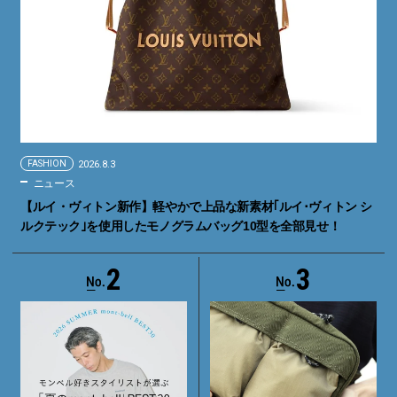
FASHION
2026.8.3
ニュース
【ルイ・ヴィトン新作】軽やかで上品な新素材｢ルイ･ヴィトン シ
ルクテック｣を使用したモノグラムバッグ10型を全部見せ！
2
3