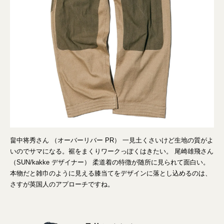
畠中将秀さん （オーバーリバー PR） 一見土くさいけど生地の質がよ
いのでサマになる。裾をまくりワークっぽくはきたい。 尾崎雄飛さん
（SUN/kakke デザイナー） 柔道着の特徴が随所に見られて面白い。
本物だと雑巾のように見える膝当てをデザインに落とし込めるのは、
さすが英国人のアプローチですね。