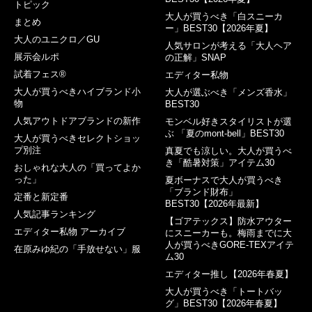
トピック
大人が買うべき「白スニーカ
まとめ
ー」BEST30【2026年夏】
大人のユニクロ／GU
人気サロンが考える「大人ヘア
展示会ルポ
の正解」SNAP
試着フェス®︎
エディター私物
大人が買うべきハイブランド小
大人が選ぶべき「メンズ香水」
物
BEST30
人気アウトドアブランドの新作
モンベル好きスタイリストが選
ぶ 「夏のmont-bell」BEST30
大人が買うべきセレクトショッ
プ別注
真夏でも涼しい。大人が買うべ
き「酷暑対策」アイテム30
おしゃれな大人の「買ってよか
った」
夏ボーナスで大人が買うべき
「ブランド財布」
定番と新定番
BEST30【2026年最新】
人気記事ランキング
【ゴアテックス】防水アウター
エディター私物 アーカイブ
にスニーカーも。梅雨までに大
人が買うべきGORE-TEXアイテ
在原みゆ紀の「手放せない」服
ム30
エディター推し【2026年春夏】
大人が買うべき「トートバッ
グ」BEST30【2026年春夏】