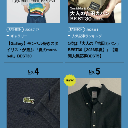
FASHION
2026.7.27
FASHION
2026.8.1
ギャラリー
人気記事ランキング
【Gallery】モンベル好きスタ
1位は『大人の「吉田カバン」
イリストが選ぶ 「夏のmont-
BEST30【2026年夏】』【週
bell」BEST30
間人気記事BEST5】
4
5