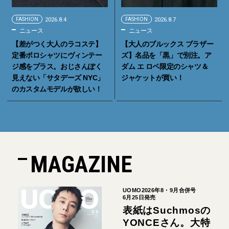
FASHION
2026.8.4
FASHION
2026.8.7
ニュース
ニュース
【差がつく大人のラコステ】
【大人のブルックス ブラザー
定番ポロシャツにヴィンテー
ズ】名品を「黒」で別注。ア
ジ感をプラス。おじさんぽく
ダム エ ロペ限定のシャツ＆
見えない「サタデーズ NYC」
ジャケットが買い！
のカスタムモデルが欲しい！
MAGAZINE
UOMO2026年8・9月合併号
6月25日発売
表紙はSuchmosの
YONCEさん。大特