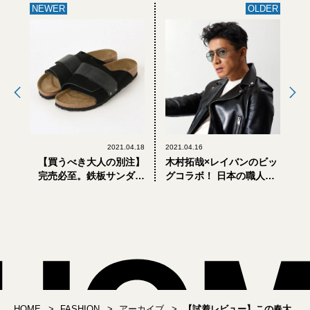
NEWER
OLDER
2021.04.18
2021.04.16
【買うべき大人の別注】
木村拓哉×レイバンのビッ
完売必至。鉄板サンダル
グコラボ！ 日本の職人に
「ビルケンシュトック」
よる200本限定の「アビエ
おしゃれすぎる別注4選
ーター」
HOME
FASHION
アーカイブ
【試着レビュー】この春大