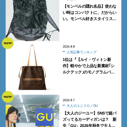
【モンベルの隠れ名品】使わな
い時はコンパクトに、だからい
い。モンベル好きスタイリスト
がすすめる「たためるバッグ」
4選
2026.8.8
人気記事ランキング
1位は『【ルイ・ヴィトン新
作】軽やかで上品な新素材｢シ
ルクテック｣のモノグラムバッ
グ10型を全部見せ』【週間人気
記事BEST5】
2026.8.7
大人のユニクロ／GU
【大人のジーユー】SNSで超バ
ズってるカーディガンは？ 新
生「GU」2026年秋冬で大人メ