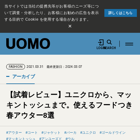
当サイトでは当社の提携先等がお客様のニーズ等につ
いて調査・分析したり、お客様にお勧めの広告を表示
詳しくはこちら
する目的で Cookie を使用する場合があります。
×
LOGIN
SEARCH
2021.03.31
最終更新日：2024.03.07
FASHION
アーカイブ
【試着レビュー】ユニクロから、マッ
キントッシュまで。使えるフードつき
春アウター8選
アウター
コート
ジャケット
パーカ
ユニクロ
ゴールドウイン
マッキントッシュ
アンユーズド
ウル