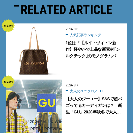
RELATED ARTICLE
2026.8.8
人気記事ランキング
1位は『【ルイ・ヴィトン新
作】軽やかで上品な新素材｢シ
ルクテック｣のモノグラムバッ
グ10型を全部見せ』【週間人気
記事BEST5】
2026.8.7
大人のユニクロ／GU
【大人のジーユー】SNSで超バ
ズってるカーディガンは？ 新
生「GU」2026年秋冬で大人メ
ンズが買うべき12選！【試着ル
ポ前編】