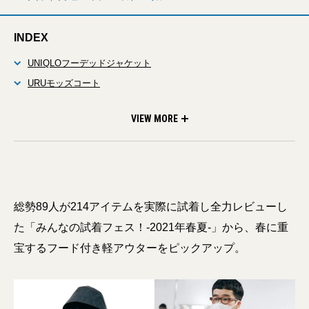
INDEX
UNIQLOフーデッドジャケット
URUモッズコート
KAPTAIN SUNSHINEフィッシュテールパーカ
Goldwinマウンテンパーカ
MACKINTOSHリネンフーデッドコート
UNUSEDコーチジャケット
Iストームコート
ami alexandre mattiussiフーデッドコート
VIEW MORE
総勢89人が214アイテムを実際に試着し全力レビューし
た「みんなの試着フェス！-2021年春夏-」から、春に重
宝するフード付き軽アウターをピックアップ。