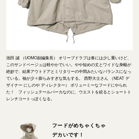
池田 誠 （UOMO副編集長） オリーブドラブは春には少し重いけど、
このサンドベージュは軽やかでいい。やや短めの丈とワイドな身幅が
絶妙で、結果アウトドアとミリタリーの中間みたいなバランスになっ
ている。袖が少々膨らみすぎな気もする。 西野大士さん （NEAT デ
ザイナー にしのや ディレクター） ボリューミーなフードにやられ
た！ フィッシュテールパーカなのに、ウエストを絞るとショートト
レンチコートっぽくなる。
フードがめちゃくちゃ
デカいです！