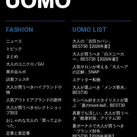
FASHION
UOMO LIST
ニュース
大人の「吉田カバン」
BEST30【2026年夏】
トピック
大人が買うべき「白スニーカ
まとめ
ー」BEST30【2026年夏】
大人のユニクロ／GU
人気サロンが考える「大人ヘア
展示会ルポ
の正解」SNAP
試着フェス®︎
エディター私物
大人が買うべきハイブランド小
大人が選ぶべき「メンズ香水」
物
BEST30
人気アウトドアブランドの新作
モンベル好きスタイリストが選
ぶ 「夏のmont-bell」BEST30
大人が買うべきセレクトショッ
プ別注
真夏でも涼しい。大人が買うべ
き「酷暑対策」アイテム30
おしゃれな大人の「買ってよか
った」
夏ボーナスで大人が買うべき
「ブランド財布」
定番と新定番
BEST30【2026年最新】