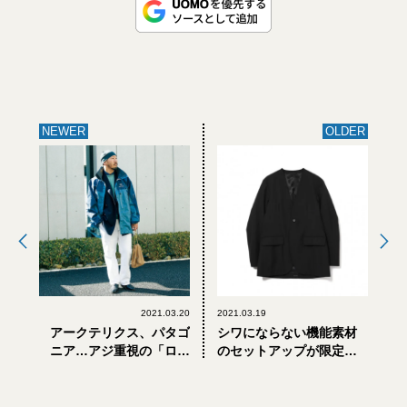
NEWER
OLDER
2021.03.20
2021.03.19
アークテリクス、パタゴ
シワにならない機能素材
ニア…アジ重視の「ロー
のセットアップが限定発
テク」アウトドア服、大
売。ノーカラー×ワイドシ
人コーデ3選
ルエットが個性的！