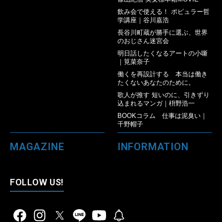
飲み会で使える！ ポピュラー哲
学講座｜谷川嘉浩
長谷川町蔵が勝手に選ぶ、世界
のおじさん迷宮会
明日話したくなるアートの小噺
｜筧菜奈子
働くを再設計する 本当は働き
たくないあなたのために。
歌人が推す 短いのに、引きずり
込まれるマンガ｜枡野浩一
BOOKコラム 仕事は泥臭い｜
千野帽子
MAGAZINE
INFORMATION
FOLLOW US!