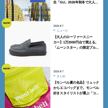
生「GU」2026年秋冬で大人メ
ンズが買うべき12選！【試着ル
ポ前編】
2026.8.7
ニュース
【大人のローファースニー
カー】1万2000円台で買える。
「ムーンスター」の限定ブルー
グレーを見逃すな
2026.8.7
まとめ
【モンベル夏の名品】リュック
からエコバッグまで。モンベル
好きスタイリストが選ぶ「コス
パも最高な超軽量バッグ」5選