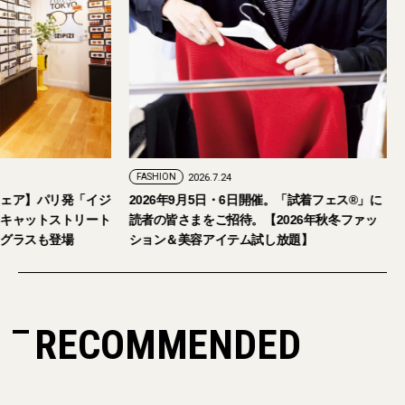
FASHION
2026.7.29
FASHION
2026.7.24
【おしゃれな大人のアイウェア】パリ発「イジ
2026年9月5日・
ピジ」が国内初の旗艦店をキャットストリート
読者の皆さまをご招
にオープン。日本限定サングラスも登場
ション＆美容アイテ
RECOMMENDED