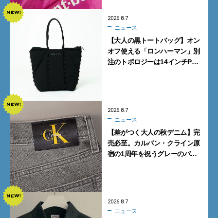
2026.8.7
ニュース
【大人の黒トートバッグ】オン
オフ使える「ロンハーマン」別
注のトポロジーは14インチPC
も収納可
2026.8.7
ニュース
【差がつく大人の秋デニム】完
売必至。カルバン・クライン原
宿の1周年を祝うグレーのバ
ギーデニムが数量限定発売
2026.8.7
ニュース