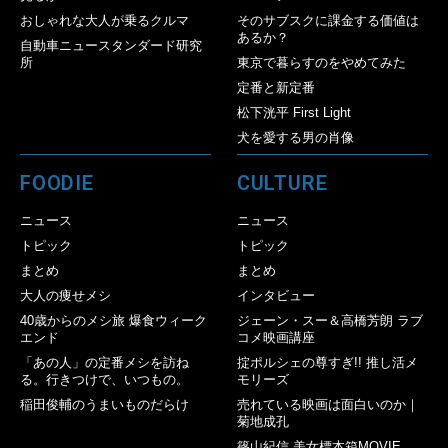
おしゃれな大人が乗るクルマ
そのサブスクに課金する価値は
あるか？
自動車ニュースタンダード研究
所
東京で暮らすのをやめてみた
定番と新定番
松下洸平 First Light
犬を愛する男の肖像
FOODIE
CULTURE
ニュース
ニュース
トピック
トピック
まとめ
まとめ
大人の痩せメシ
インタビュー
40歳からのメシ旅 爆食ウィーク
ジェーン・スー＆高橋芳朗 ラブ
エンド
コメ映画講座
「あの人」の定番メシを訪ね
掟ポルシェの尊すぎ!! 推し活メ
る。行きつけで、いつもの。
モリーズ
稲田俊輔のうまいものだらけ
売れている映画は面白いのか｜
菊地成孔
篠山紀信 美女標本箱MOVIE