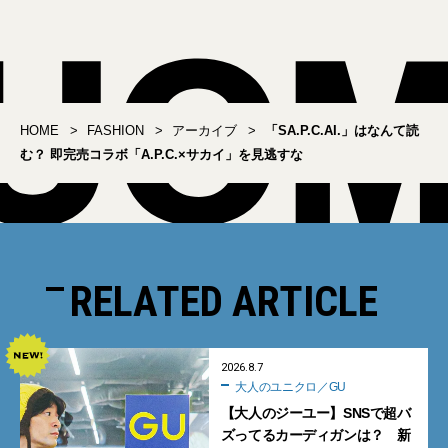
HOME
FASHION
アーカイブ
「SA.P.C.AI.」はなんて読
む？ 即完売コラボ「A.P.C.×サカイ」を見逃すな
RELATED ARTICLE
2026.8.7
大人のユニクロ／GU
【大人のジーユー】SNSで超バ
ズってるカーディガンは？ 新