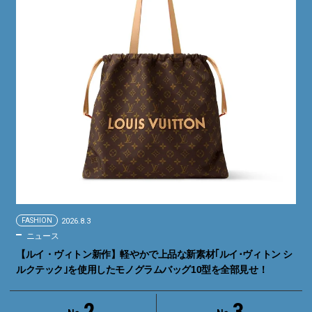
FASHION
2026.8.3
ニュース
【ルイ・ヴィトン新作】軽やかで上品な新素材｢ルイ･ヴィトン シ
ルクテック｣を使用したモノグラムバッグ10型を全部見せ！
2
3