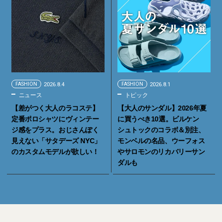
FASHION
2026.8.4
FASHION
2026.8.1
ニュース
トピック
【差がつく大人のラコステ】
【大人のサンダル】2026年夏
定番ポロシャツにヴィンテー
に買うべき10選。ビルケン
ジ感をプラス。おじさんぽく
シュトックのコラボ＆別注、
見えない「サタデーズ NYC」
モンベルの名品、ウーフォス
のカスタムモデルが欲しい！
やサロモンのリカバリーサン
ダルも