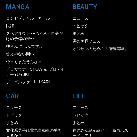
MANGA
BEAUTY
コンセプチャル・ガール
ニュース
民譚
トピック
スペアタウン 〜つくろう自分だ
まとめ
けの予備の街〜
男の美容フェス
柳さん ごはんですよ
オジサンのための「逆転美容」
答えのない問い
今日もまたそんな日
プロサウナーSHOW ＆ プロテイ
ナーYUSUKE
プロゴルファー! HIKARU
CAR
LIFE
ニュース
ニュース
トピック
トピック
まとめ
まとめ
文化系男子は電気自動車の夢を
在原みゆ紀が認定！ 新東京ス
見るか？
ーベニア！