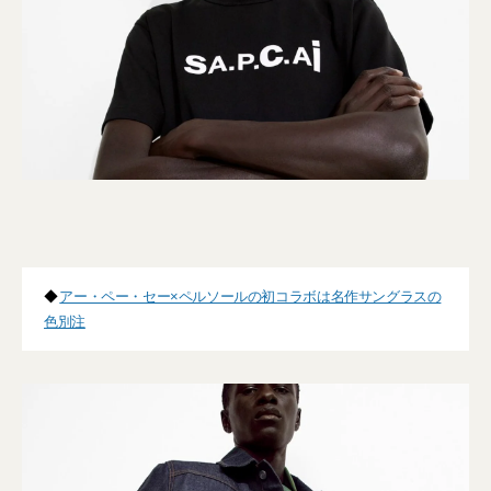
◆
アー・ペー・セー×ペルソールの初コラボは名作サングラスの
色別注