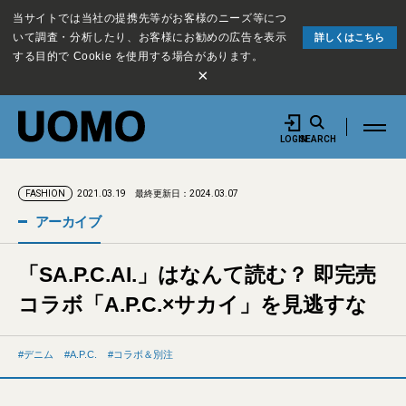
当サイトでは当社の提携先等がお客様のニーズ等につ
いて調査・分析したり、お客様にお勧めの広告を表示
詳しくはこちら
する目的で Cookie を使用する場合があります。
×
LOGIN
SEARCH
2021.03.19
最終更新日：2024.03.07
FASHION
アーカイブ
「SA.P.C.AI.」はなんて読む？ 即完売
コラボ「A.P.C.×サカイ」を見逃すな
デニム
A.P.C.
コラボ＆別注