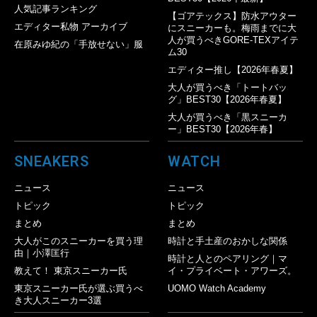
人気記事ランキング
【ゴアテックス】防水アウター
エディター私物 アーカイブ
にスニーカーも。梅雨までに大
人が買うべきGORE-TEXアイテ
在原みゆ紀の「手放せない」服
ム30
エディター推し【2026年春夏】
大人が買うべき「トートバッ
グ」BEST30【2026年春夏】
大人が買うべき「黒スニーカ
ー」BEST30【2026年春】
SNEAKERS
WATCH
ニュース
ニュース
トピック
トピック
まとめ
まとめ
大人がこのスニーカーを買う理
時計と手土産のおかしな関係
由｜小澤匡行
時計と人とのペアリング｜マ
教えて！ 東京スニーカー氏
イ・プライベート・アワーズ。
東京スニーカー氏が選ぶ買うべ
UOMO Watch Academy
き大人スニーカー3選