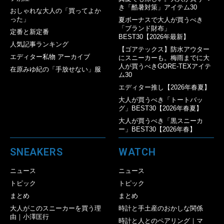
き「酷暑対策」アイテム30
おしゃれな大人の「買ってよか
った」
夏ボーナスで大人が買うべき
「ブランド財布」
定番と新定番
BEST30【2026年最新】
人気記事ランキング
【ゴアテックス】防水アウター
エディター私物 アーカイブ
にスニーカーも。梅雨までに大
人が買うべきGORE-TEXアイテ
在原みゆ紀の「手放せない」服
ム30
エディター推し【2026年春夏】
大人が買うべき「トートバッ
グ」BEST30【2026年春夏】
大人が買うべき「黒スニーカ
ー」BEST30【2026年春】
SNEAKERS
WATCH
ニュース
ニュース
トピック
トピック
まとめ
まとめ
大人がこのスニーカーを買う理
時計と手土産のおかしな関係
由｜小澤匡行
時計と人とのペアリング｜マ