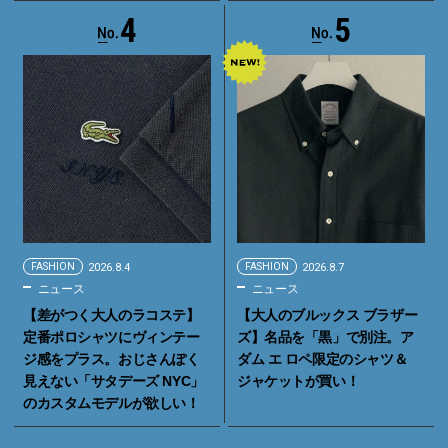
4
5
FASHION
2026.8.4
FASHION
2026.8.7
ニュース
ニュース
【差がつく大人のラコステ】
【大人のブルックス ブラザー
定番ポロシャツにヴィンテー
ズ】名品を「黒」で別注。ア
ジ感をプラス。おじさんぽく
ダム エ ロペ限定のシャツ＆
見えない「サタデーズ NYC」
ジャケットが買い！
のカスタムモデルが欲しい！