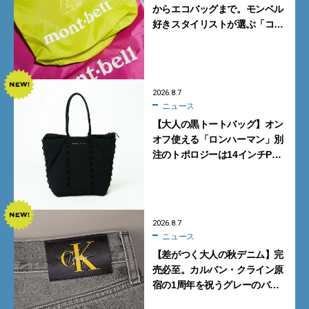
からエコバッグまで。モンベル
好きスタイリストが選ぶ「コス
パも最高な超軽量バッグ」5選
2026.8.7
ニュース
【大人の黒トートバッグ】オン
オフ使える「ロンハーマン」別
注のトポロジーは14インチPC
も収納可
2026.8.7
ニュース
【差がつく大人の秋デニム】完
売必至。カルバン・クライン原
宿の1周年を祝うグレーのバ
ギーデニムが数量限定発売