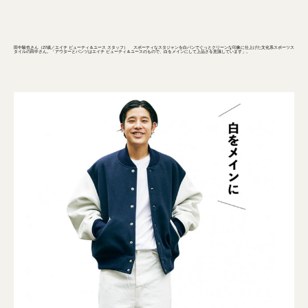
田中駿也さん（27歳／エイチ ビューティ＆ユース スタッフ） スポーティなスタジャンを白パンでぐっとクリーンな印象に仕上げた文化系スポーツス
タイルの田中さん。「アウターとパンツはエイチ ビューティ＆ユースのもので、白をメインにして上品さを意識しています」。