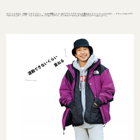
オクトシヒロさん（43歳／スタイリスト） 「もはや運動しにくいほどアウトドアアイテムを重ねるとファッションになります」。クラシックなバブア
ーのベストにザ・ノース・フェイスのジャケットをレイヤード。グッチのパーカでヒネリを加えつつブーツはL.L.ビーン。