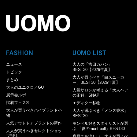
FASHION
UOMO LIST
ニュース
大人の「吉田カバン」
BEST30【2026年夏】
トピック
大人が買うべき「白スニーカ
まとめ
ー」BEST30【2026年夏】
大人のユニクロ／GU
人気サロンが考える「大人ヘア
展示会ルポ
の正解」SNAP
試着フェス®︎
エディター私物
大人が買うべきハイブランド小
大人が選ぶべき「メンズ香水」
物
BEST30
人気アウトドアブランドの新作
モンベル好きスタイリストが選
ぶ 「夏のmont-bell」BEST30
大人が買うべきセレクトショッ
プ別注
真夏でも涼しい。大人が買うべ