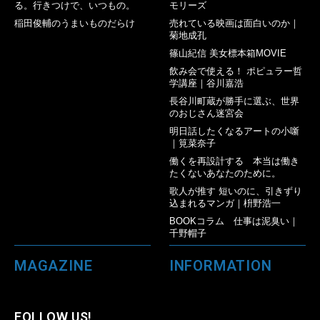
る。行きつけで、いつもの。
モリーズ
稲田俊輔のうまいものだらけ
売れている映画は面白いのか｜
菊地成孔
篠山紀信 美女標本箱MOVIE
飲み会で使える！ ポピュラー哲
学講座｜谷川嘉浩
長谷川町蔵が勝手に選ぶ、世界
のおじさん迷宮会
明日話したくなるアートの小噺
｜筧菜奈子
働くを再設計する 本当は働き
たくないあなたのために。
歌人が推す 短いのに、引きずり
込まれるマンガ｜枡野浩一
BOOKコラム 仕事は泥臭い｜
千野帽子
MAGAZINE
INFORMATION
FOLLOW US!