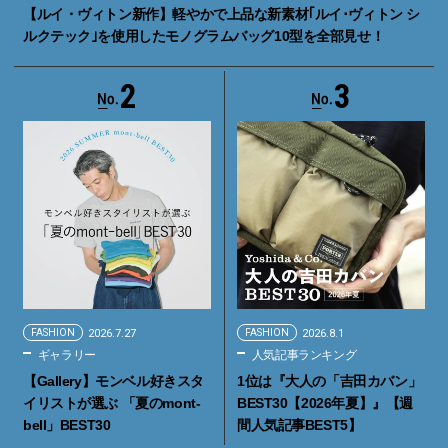
【ルイ・ヴィトン新作】軽やかで上品な新素材｢ルイ･ヴィトン シ
ルクテック｣を使用したモノグラムバッグ10型を全部見せ！
2
3
FASHION
2026.7.27
FASHION
2026.8.1
ギャラリー
人気記事ランキング
【Gallery】モンベル好きスタ
1位は『大人の「吉田カバン」
イリストが選ぶ 「夏のmont-
BEST30【2026年夏】』【週
bell」BEST30
間人気記事BEST5】