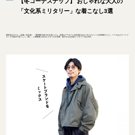
【冬コーデスナップ】 おしゃれな大人の
「文化系ミリタリー」な着こなし3選
西村信之介さん（41歳／会社員） 「英国軍のMK-3がお気に入り。武骨なアウターに光沢感のあるコモリのパンツが好相性でした。パーカはスケートブ
ランドのbitchで若々しく（笑）」と硬軟織り交ぜたスタイルが見事。軽やかな文化系ミリタリーのお手本。