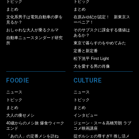
トピック
トピック
まとめ
まとめ
文化系男子は電気自動車の夢を
在原みゆ紀が認定！ 新東京ス
見るか？
ーベニア！
おしゃれな大人が乗るクルマ
そのサブスクに課金する価値は
あるか？
自動車ニュースタンダード研究
所
東京で暮らすのをやめてみた
定番と新定番
松下洸平 First Light
犬を愛する男の肖像
FOODIE
CULTURE
ニュース
ニュース
トピック
トピック
まとめ
まとめ
大人の痩せメシ
インタビュー
40歳からのメシ旅 爆食ウィーク
ジェーン・スー＆高橋芳朗 ラブ
エンド
コメ映画講座
「あの人」の定番メシを訪ね
掟ポルシェの尊すぎ!! 推し活メ