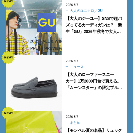
2026.8.7
大人のユニクロ／GU
【大人のジーユー】SNSで超バ
ズってるカーディガンは？ 新
生「GU」2026年秋冬で大人メ
ンズが買うべき12選！【試着ル
ポ前編】
2026.8.7
ニュース
【大人のローファースニー
カー】1万2000円台で買える。
「ムーンスター」の限定ブルー
グレーを見逃すな
2026.8.7
まとめ
【モンベル夏の名品】リュック