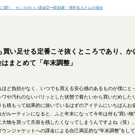
人に聞く、センスのいい課金②〜彫刻家・増井岳人さんの場合
も買い足せる定番こそ抜くところであり、か
金はまとめて「年末調整」
れほど負担がなく、いつでも買える安心感のあるものが僕にと
シワや汚れのないパリッとした状態で着たいから買いだめした
りも積もって結果的に抜いているはずのアイテムにいちばんお
金がルーティンになると、ふと年末になって今年は何も“買い物
に大物を買って爪痕を残したくなってしまうんですよね（笑）
ダウンジャケットへの課金による自己満足的な“年末調整”をし