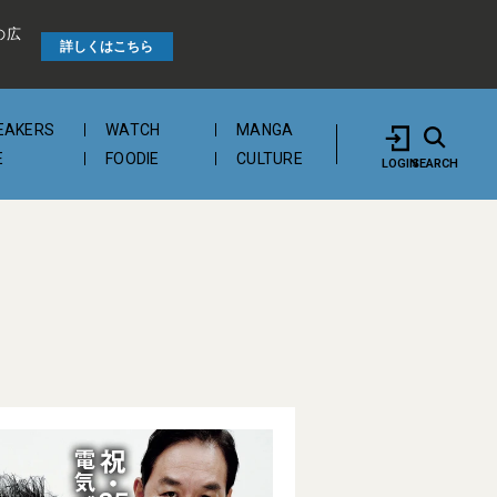
の広
詳しくはこちら
EAKERS
WATCH
MANGA
E
FOODIE
CULTURE
LOGIN
SEARCH