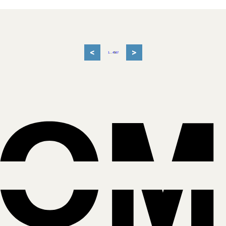
<
>
1
...
4
5
6
7