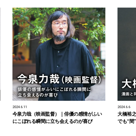
2024.6.11
2024.6.6
今泉力哉（映画監督）｜俳優の感情がふい
大橋裕
にこぼれる瞬間に立ち会えるのが喜び
でも“間