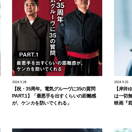
2024.9.28
2024.9.25
【祝・35周年。電気グルーヴに35の質問
【岸井
PART.1】「最悪手を出すくらいの距離感
は一切
が、ケンカを防いでくれる」
映画『