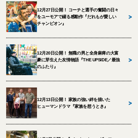
12月27日公開！ コーチと選手の奮闘の日々
>
をユーモアで綴る感動作『だれもが愛しい
チャンピオン』
12月20日公開！ 無職の男と全身麻痺の大富
>
豪に芽生えた友情物語『THE UPSIDE／最強
のふたり』
12月13日公開！ 家族の強い絆を描いた
>
ヒューマンドラマ『家族を想うとき』