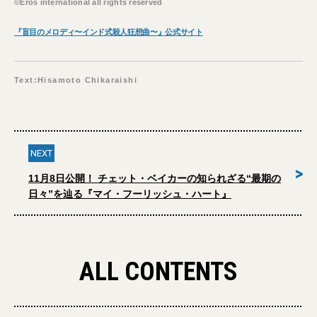
©Eros international all rights reserved
『盲目のメロディ〜インド式殺人狂想曲〜』公式サイト
Text:Hisamoto Chikaraishi
NEXT
>
11月8日公開！ チェット・ベイカーの知られざる“最期の
日々”を辿る『マイ・フーリッシュ・ハート』
ALL CONTENTS