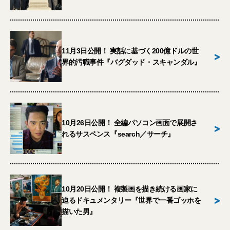
11月3日公開！ 実話に基づく200億ドルの世
>
界的汚職事件『バグダッド・スキャンダル』
10月26日公開！ 全編パソコン画面で展開さ
>
れるサスペンス『search／サーチ』
10月20日公開！ 複製画を描き続ける画家に
>
迫るドキュメンタリー『世界で一番ゴッホを
描いた男』