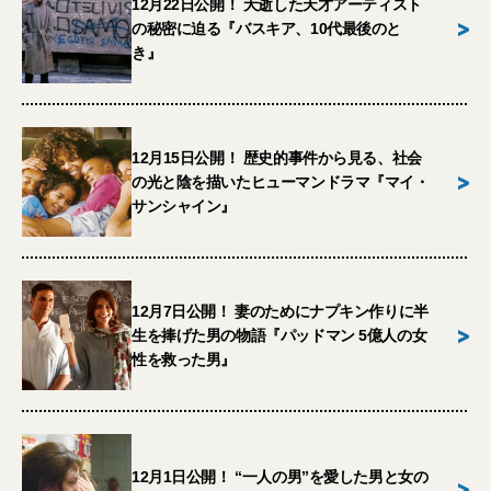
12月22日公開！ 夭逝した天才アーティスト
>
の秘密に迫る『バスキア、10代最後のと
き』
12月15日公開！ 歴史的事件から見る、社会
>
の光と陰を描いたヒューマンドラマ『マイ・
サンシャイン』
12月7日公開！ 妻のためにナプキン作りに半
>
生を捧げた男の物語『パッドマン 5億人の女
性を救った男』
12月1日公開！ “一人の男”を愛した男と女の
>