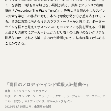
ミーを誘拐…1秒も目が離せない展開が続く。原案はフランスの短編
映画『L’Accordeur(The Piano Tuner)』。静謐な世界観の中にサスペン
ス要素を孕むこの作品に対し、本作は緻密な遊び心が盛り込まれてい
る。音楽に真摯に向き合う男のラブストーリーかと思えば、ボーダー
ラインを軽々と超えてサスペンスにもコメディにも姿を変える。信頼
と裏切りの果てにアーカーシュがたどり着くのは偽りのないクリアな
世界なのか、それとも嘘にまみれた暗闇なのか。結末は我々が決める
ことができる。
『盲目のメロディ〜インド式殺人狂想曲〜』
監督：シュリラーム・ラガヴァン
出演：アーユシュマーン・クラーナー、タブー、ラーディカー・アープテ―、ア
ニル・ダワン、マナフ・ヴィジ、ザキ―ル・フセイン
2019年11月15日より、全国順次公開