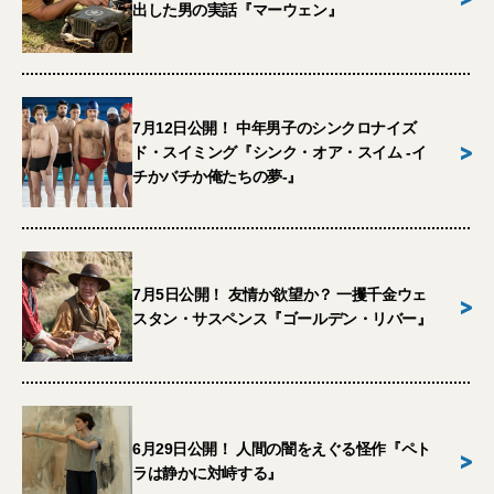
出した男の実話『マーウェン』
7月12日公開！ 中年男子のシンクロナイズ
>
ド・スイミング『シンク・オア・スイム -イ
チかバチか俺たちの夢-』
7月5日公開！ 友情か欲望か？ 一攫千金ウェ
>
スタン・サスペンス『ゴールデン・リバー』
6月29日公開！ 人間の闇をえぐる怪作『ペト
>
ラは静かに対峙する』