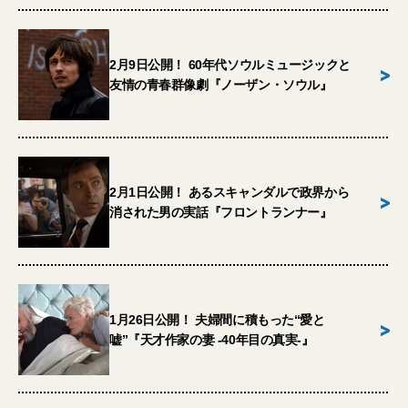
2月9日公開！ 60年代ソウルミュージックと
>
友情の青春群像劇『ノーザン・ソウル』
2月1日公開！ あるスキャンダルで政界から
>
消された男の実話『フロントランナー』
1月26日公開！ 夫婦間に積もった“愛と
>
嘘”『天才作家の妻 -40年目の真実-』