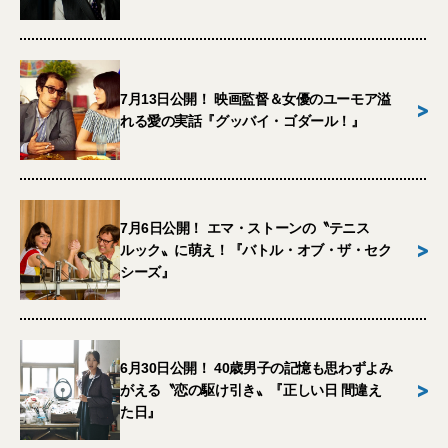
7月13日公開！ 映画監督＆女優のユーモア溢
>
れる愛の実話『グッバイ・ゴダール！』
7月6日公開！ エマ・ストーンの〝テニス
>
ルック〟に萌え！『バトル・オブ・ザ・セク
シーズ』
6月30日公開！ 40歳男子の記憶も思わずよみ
>
がえる〝恋の駆け引き〟『正しい日 間違え
た日』