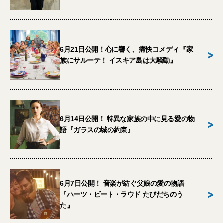
6月21日公開！心に響く、痛快コメディ『家
>
族にサルーテ！ イスキア島は大騒動』
6月14日公開！ 特異な家族の中に見る愛の物
>
語『ガラスの城の約束』
6月7日公開！ 音楽が紡ぐ父娘の愛の物語
>
『ハーツ・ビート・ラウド たびだちのう
た』