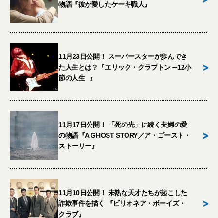
物語『彼が愛したケーキ職人』
11月23日公開！ スーパースターが歩んでき
>
た人生とは？『エリック・クラプトン ─12小
節の人生─』
11月17日公開！ 「死の先」に続く夫婦の愛
>
の物語『A GHOST STORY／ア・ゴースト・
ストーリー』
11月10日公開！ 未熟な天才たちが起こした
>
詐欺事件を描く 『ビリオネア・ボーイズ・
クラブ』