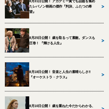
8月31日公開！ アカデミー賞でも話題を集め
>
たレバノン映画の傑作『判決、ふたつの希
望』
8月25日公開！ 歳を取るって素敵。ダンスも
>
圧巻！ 『輝ける人生』
8月18日公開！ 音楽と人生の素晴らしさ‼︎
>
『オーケストラ・クラス』
8月10日公開！ 歳を重ねた今だからわかる、
>