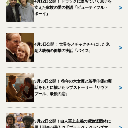
4月12日公開！ ドラッグに堕ちていく息子を
>
支えた家族の愛の物語『ビューティフル・
ボーイ』
4月5日公開！ 世界をメチャクチャにした米
>
副大統領の衝撃の実話『バイス』
3月30日公開！ 往年の大女優と若手俳優の実
>
話をもとに描いたラブストーリー『リヴァ
プール、最後の恋』
3月22日公開！白人至上主義の過激派団体に
>
黒人刑事が潜入!?『ブラック・クランズマ