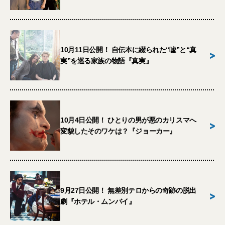
10月11日公開！ 自伝本に綴られた“嘘”と“真
>
実”を巡る家族の物語『真実』
10月4日公開！ ひとりの男が悪のカリスマへ
>
変貌したそのワケは？『ジョーカー』
9月27日公開！ 無差別テロからの奇跡の脱出
>
劇『ホテル・ムンバイ』