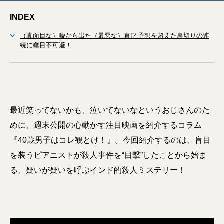
INDEX
（真面目な）嘘から出た（最悪な）真!? 予想を超えた裏切りの連
続に瞠目不可避！
最近笑ってないかも、泣いてないなというおじさんのた
めに、週末公開の心動かす注目映画を紹介するコラム
『40歳男子はコレ観とけ！』。今回紹介するのは、盲目
を装うピアニストが殺人事件を“目撃”したことから始ま
る、疑いが疑いを呼ぶインド的殺人ミステリー！