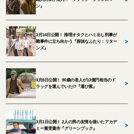
ン』
3月16日公開！ 推理オタクとハミ出し刑事が
>
難事件に立ち向かう『探偵なふたり：リター
ンズ』
3月8日公開！ 90歳の老人が13億円相当のド
>
ラッグを運んでいた!?『運び屋』
3月1日公開！ 2人の男の友情を描いたアカデ
>
ミー賞受賞作『グリーンブック』