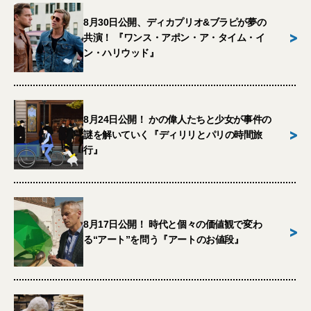
8月30日公開、ディカプリオ&ブラピが夢の
>
共演！ 『ワンス・アポン・ア・タイム・イ
ン・ハリウッド』
8月24日公開！ かの偉人たちと少女が事件の
>
謎を解いていく『ディリリとパリの時間旅
行』
8月17日公開！ 時代と個々の価値観で変わ
>
る“アート”を問う『アートのお値段』