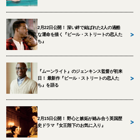
2月22日公開！ 深い絆で結ばれた2人の過酷
>
な運命を描く『ビール・ストリートの恋人た
ち』
『ムーンライト』のジェンキンス監督が初来
>
日！ 最新作『ビール・ストリートの恋人た
ち』を語る
2月15日公開！ 野心と嫉妬が絡み合う英国歴
>
史ドラマ『女王陛下のお気に入り』