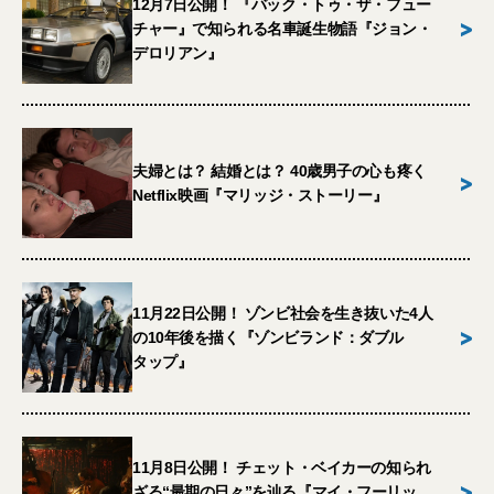
12月7日公開！ 『バック・トゥ・ザ・フュー
>
チャー』で知られる名車誕生物語『ジョン・
デロリアン』
夫婦とは？ 結婚とは？ 40歳男子の心も疼く
>
Netflix映画『マリッジ・ストーリー』
11月22日公開！ ゾンビ社会を生き抜いた4人
>
の10年後を描く『ゾンビランド：ダブル
タップ』
11月8日公開！ チェット・ベイカーの知られ
>
ざる“最期の日々”を辿る『マイ・フーリッ