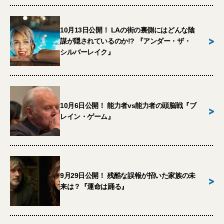
10月13日公開！ LAの街の裏側にはどんな陰
>
謀が隠されているのか!? 『アンダー・ザ・
シルバーレイク』
10月6日公開！ 能力者vs能力者の頭脳戦『ブ
>
レイン・ゲーム』
9月29日公開！ 残酷な誤報が招いた家族の未
>
来は？『運命は踊る』