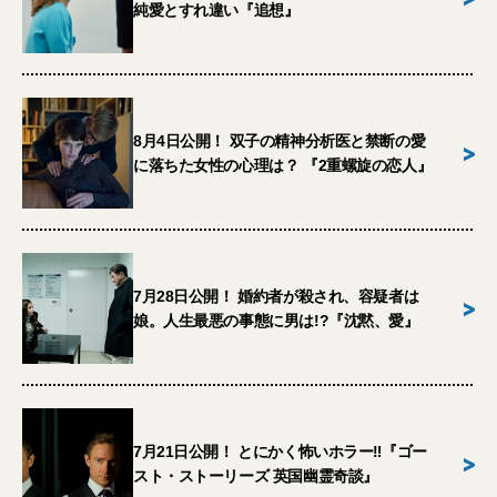
純愛とすれ違い『追想』
8月4日公開！ 双子の精神分析医と禁断の愛
>
に落ちた女性の心理は？ 『2重螺旋の恋人』
7月28日公開！ 婚約者が殺され、容疑者は
>
娘。人生最悪の事態に男は!?『沈黙、愛』
7月21日公開！ とにかく怖いホラー‼︎『ゴー
>
スト・ストーリーズ 英国幽霊奇談』