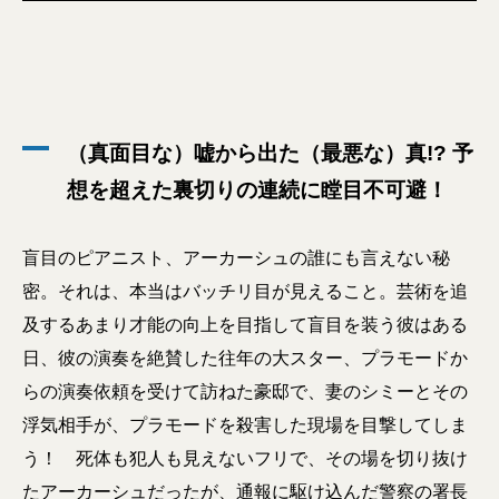
（真面目な）嘘から出た（最悪な）真!? 予
想を超えた裏切りの連続に瞠目不可避！
盲目のピアニスト、アーカーシュの誰にも言えない秘
密。それは、本当はバッチリ目が見えること。芸術を追
及するあまり才能の向上を目指して盲目を装う彼はある
日、彼の演奏を絶賛した往年の大スター、プラモードか
らの演奏依頼を受けて訪ねた豪邸で、妻のシミーとその
浮気相手が、プラモードを殺害した現場を目撃してしま
う！ 死体も犯人も見えないフリで、その場を切り抜け
たアーカーシュだったが、通報に駆け込んだ警察の署長