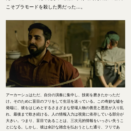
こそプラモードを殺した男だった…。
アーカーシュはただ、自分の演奏に集中し、技術を磨きたかっただ
け。そのために盲目のフリをして生活を送っている。この奇妙な嘘を
発端に、彼をはじめとするさまざまな登場人物の善意と悪意が入り乱
れ、最後まで欺き続ける。人の情報入力は視覚に依存している部分が
大きい。つまり、盲目であることは、三次元的情報をいっさい失うこ
とになる。しかし、彼は余計な雑念を払おうとした通り、フリであ