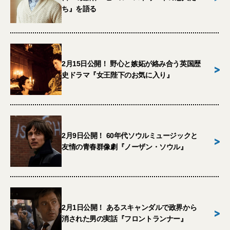
ち』を語る
2月15日公開！ 野心と嫉妬が絡み合う英国歴
>
史ドラマ『女王陛下のお気に入り』
2月9日公開！ 60年代ソウルミュージックと
>
友情の青春群像劇『ノーザン・ソウル』
2月1日公開！ あるスキャンダルで政界から
>
消された男の実話『フロントランナー』