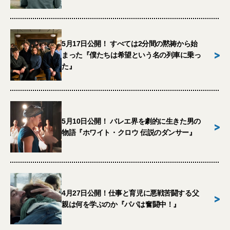
5月17日公開！ すべては2分間の黙祷から始
>
まった『僕たちは希望という名の列車に乗っ
た』
5月10日公開！ バレエ界を劇的に生きた男の
>
物語『ホワイト・クロウ 伝説のダンサー』
4月27日公開！仕事と育児に悪戦苦闘する父
>
親は何を学ぶのか『パパは奮闘中！』