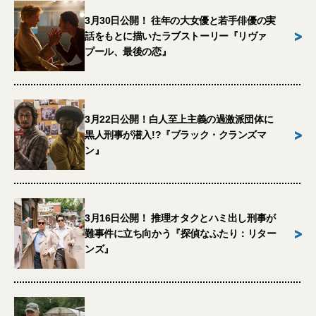
3月30日公開！ 往年の大女優と若手俳優の実
>
話をもとに描いたラブストーリー『リヴァ
プール、最後の恋』
3月22日公開！白人至上主義の過激派団体に
>
黒人刑事が潜入!?『ブラック・クランズマ
ン』
3月16日公開！ 推理オタクとハミ出し刑事が
>
難事件に立ち向かう『探偵なふたり：リター
ンズ』