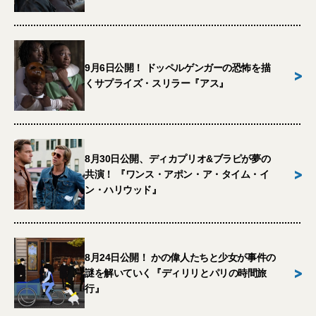
9月6日公開！ ドッペルゲンガーの恐怖を描
>
くサプライズ・スリラー『アス』
8月30日公開、ディカプリオ&ブラピが夢の
>
共演！ 『ワンス・アポン・ア・タイム・イ
ン・ハリウッド』
8月24日公開！ かの偉人たちと少女が事件の
>
謎を解いていく『ディリリとパリの時間旅
行』