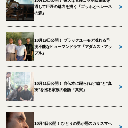
10月25日公開！ 偉大な女性ゴッホ収集家を
>
通して巨匠の魅力を描く『ゴッホとヘレーネ
の森』
10月19日公開！ ブラックユーモア溢れる予
>
測不能なヒューマンドラマ『アダムズ・アッ
プル』
10月11日公開！ 自伝本に綴られた“嘘”と“真
>
実”を巡る家族の物語『真実』
10月4日公開！ ひとりの男が悪のカリスマへ
>