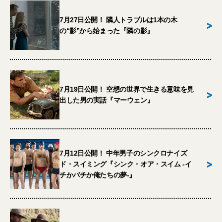
7月27日公開！ 隣人トラブルは1本の木
>
の“影”から始まった『隣の影』
7月19日公開！ 空想の世界で生きる意味を見
>
出した男の実話『マーウェン』
7月12日公開！ 中年男子のシンクロナイズ
>
ド・スイミング『シンク・オア・スイム -イ
チかバチか俺たちの夢-』