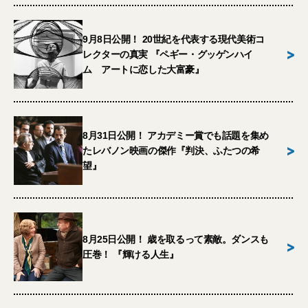
9月8日公開！ 20世紀を代表する現代美術コ
>
レクターの真実 『ペギー・グッゲンハイ
ム アートに恋した大富豪』
8月31日公開！ アカデミー賞でも話題を集め
>
たレバノン映画の傑作『判決、ふたつの希
望』
8月25日公開！ 歳を取るって素敵。ダンスも
>
圧巻！ 『輝ける人生』