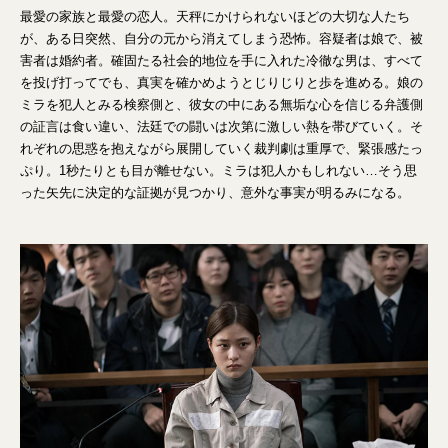
最愛の家族と最愛の恋人。天秤にかけられないほどの大切な人たち
が、ある日突然、自分の元から消えてしまう恐怖。容疑者は娘で、被
害者は婚約者。確固たる社会的地位を手に入れた冷徹な男は、すべて
を投げ打ってでも、真実を確かめようとじりじりと歩を進める。娘の
ミラを犯人とみる検察側と、彼女の中にある無垢な心を信じる弁護側
の証言は食い違い、法廷での闘いは次第に激しい熱を帯びていく。そ
れぞれの思惑を抱えながら展開していく裁判劇は重厚で、緊張感たっ
ぷり。1秒たりとも目が離せない。ミラは犯人かもしれない…そう思
った矢先に決定的な証拠が見つかり、意外な事実が明るみになる。