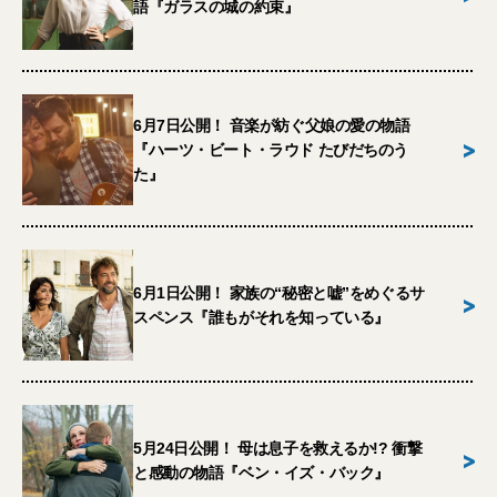
語『ガラスの城の約束』
6月7日公開！ 音楽が紡ぐ父娘の愛の物語
>
『ハーツ・ビート・ラウド たびだちのう
た』
6月1日公開！ 家族の“秘密と嘘”をめぐるサ
>
スペンス『誰もがそれを知っている』
5月24日公開！ 母は息子を救えるか!? 衝撃
>
と感動の物語『ベン・イズ・バック』