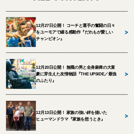
12月27日公開！ コーチと選手の奮闘の日々
>
をユーモアで綴る感動作『だれもが愛しい
チャンピオン』
12月20日公開！ 無職の男と全身麻痺の大富
>
豪に芽生えた友情物語『THE UPSIDE／最強
のふたり』
12月13日公開！ 家族の強い絆を描いた
>
ヒューマンドラマ『家族を想うとき』