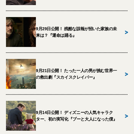
9月29日公開！ 残酷な誤報が招いた家族の未
>
来は？『運命は踊る』
9月21日公開！ たった一人の男が挑む世界一
>
の救出劇『スカイスクレイパー』
9月14日公開！ ディズニーの人気キャラク
>
ター、初の実写化『プーと大人になった僕』