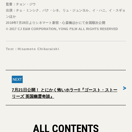
監督：チョン・ジウ
出演：チェ・ミンシク、パク・シネ、リュ・ジュンヨル、イ・ハニ、イ・スギョ
ンほか
2018年7月28日よりシネマート新宿・心斎橋ほかにて全国順次公開
© 2017 CJ E&M CORPORATION, YONG FILM ALL RIGHTS RESERVED
Text：Hisamoto Chikaraishi
NEXT
>
7月21日公開！ とにかく怖いホラー‼︎『ゴースト・ストー
リーズ 英国幽霊奇談』
ALL CONTENTS