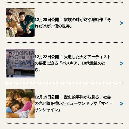
12月28日公開！ 家族の絆が紡ぐ感動作『そ
>
れだけが、僕の世界』
12月22日公開！ 夭逝した天才アーティスト
>
の秘密に迫る『バスキア、10代最後のと
き』
12月15日公開！ 歴史的事件から見る、社会
>
の光と陰を描いたヒューマンドラマ『マイ・
サンシャイン』