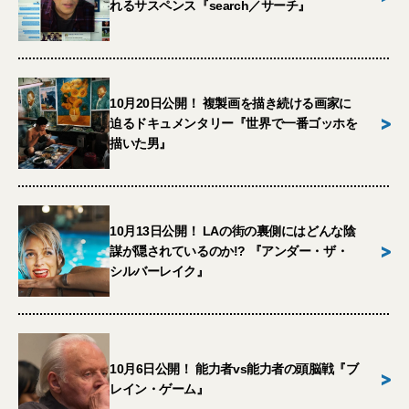
れるサスペンス『search／サーチ』
10月20日公開！ 複製画を描き続ける画家に
>
迫るドキュメンタリー『世界で一番ゴッホを
描いた男』
10月13日公開！ LAの街の裏側にはどんな陰
>
謀が隠されているのか!? 『アンダー・ザ・
シルバーレイク』
10月6日公開！ 能力者vs能力者の頭脳戦『ブ
>
レイン・ゲーム』