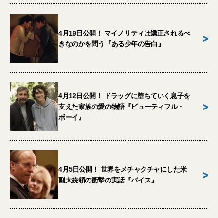
4月19日公開！ マイノリティは矯正されるべ
>
きなのかを問う『ある少年の告白』
4月12日公開！ ドラッグに堕ちていく息子を
>
支えた家族の愛の物語『ビューティフル・
ボーイ』
4月5日公開！ 世界をメチャクチャにした米
>
副大統領の衝撃の実話『バイス』