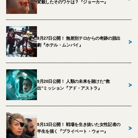
変貌したそのワケは？『ジョーカー』
9月27日公開！ 無差別テロからの奇跡の脱出
>
劇『ホテル・ムンバイ』
9月20日公開！ 人類の未来を賭けた“救
>
出”ミッション『アド・アストラ』
9月13日公開！ 戦場を生き抜いた女性記者の
>
半生を描く『プライベート・ウォー』