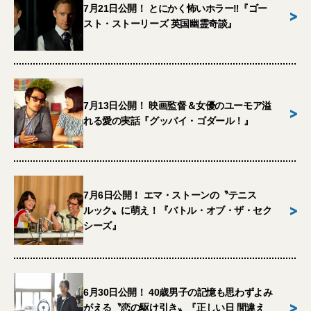
7月21日公開！ とにかく怖いホラー‼︎『ゴー
>
スト・ストーリーズ 英国幽霊奇談』
7月13日公開！ 映画監督＆女優のユーモア溢
>
れる愛の実話『グッバイ・ゴダール！』
7月6日公開！ エマ・ストーンの〝テニス
>
ルック〟に萌え！『バトル・オブ・ザ・セク
シーズ』
6月30日公開！ 40歳男子の記憶も思わずよみ
>
がえる〝恋の駆け引き〟『正しい日 間違え