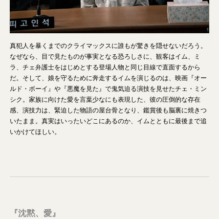
真犯人を暴くまでのクライマックスに誰もが驚きを隠せないだろう。
なぜなら、目で見たものが事実となる恐ろしさに、観客はイム、ミ
ラ、チェ弁護士をはじめとする登場人物と同じ目線で直面するから
だ。そして、娘を守るために奔走するイムを演じるのは、映画『オー
ルド・ボーイ』や『悪魔を見た』で鬼気迫る演技を見せたチェ・ミン
シク。家族に向けた愛を言葉少なにも表現した、彼の圧倒的な存在
感、演技力は、緊迫した物語の屋台骨となり、鑑賞後も脳裏に焼きつ
いたまま。真実はいったいどこにあるのか、イムとともに最後まで追
いかけてほしい。
『沈黙、愛』