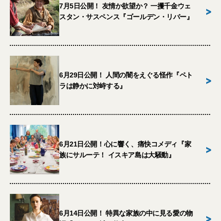
7月5日公開！ 友情か欲望か？ 一攫千金ウェ
>
スタン・サスペンス『ゴールデン・リバー』
6月29日公開！ 人間の闇をえぐる怪作『ペト
>
ラは静かに対峙する』
6月21日公開！心に響く、痛快コメディ『家
>
族にサルーテ！ イスキア島は大騒動』
6月14日公開！ 特異な家族の中に見る愛の物
>