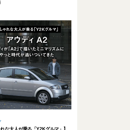
場
ク
れな大人が乗る「Y2Kグルマ」】