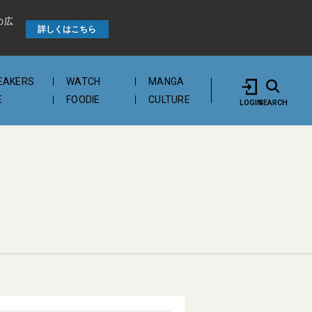
の広
詳しくはこちら
EAKERS
WATCH
MANGA
E
FOODIE
CULTURE
LOGIN
SEARCH