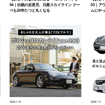
04｜伝統の反逆児、日産スカイライン クー
03｜ア
ペも20年たつと丸くなる
ムにや
2026.1.10
2026.1.9