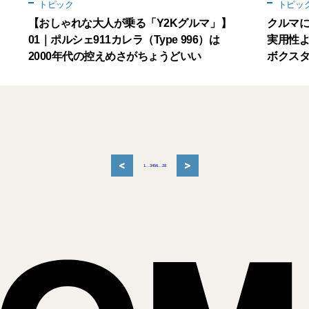
トピック
トピッ
【おしゃれな大人が乗る「Y2Kグルマ」】
クルマに
01｜ポルシェ911カレラ（Type 996）は
実用性よ
2000年代の控えめさがちょうどいい
ボクスタ
<
>
1
...
3
4
5
6
...
28