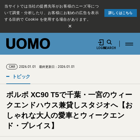
当サイトでは当社の提携先等がお客様のニーズ等につ
いて調査・分析したり、お客様にお勧めの広告を表示
詳しくはこちら
する目的で Cookie を使用する場合があります。
×
LOGIN
SEARCH
2026.01.01
最終更新日：2026.01.01
CAR
トピック
ボルボ XC90 T5で千葉・一宮のウィー
クエンドハウス兼貸しスタジオへ【お
しゃれな大人の愛車とウィークエン
ド・プレイス】