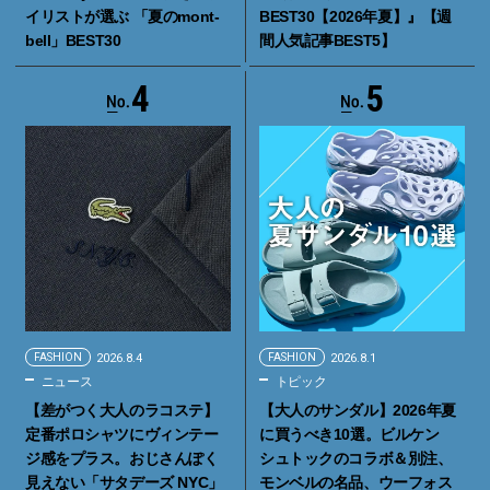
イリストが選ぶ 「夏のmont-
BEST30【2026年夏】』【週
bell」BEST30
間人気記事BEST5】
4
5
FASHION
2026.8.4
FASHION
2026.8.1
ニュース
トピック
【差がつく大人のラコステ】
【大人のサンダル】2026年夏
定番ポロシャツにヴィンテー
に買うべき10選。ビルケン
ジ感をプラス。おじさんぽく
シュトックのコラボ＆別注、
見えない「サタデーズ NYC」
モンベルの名品、ウーフォス