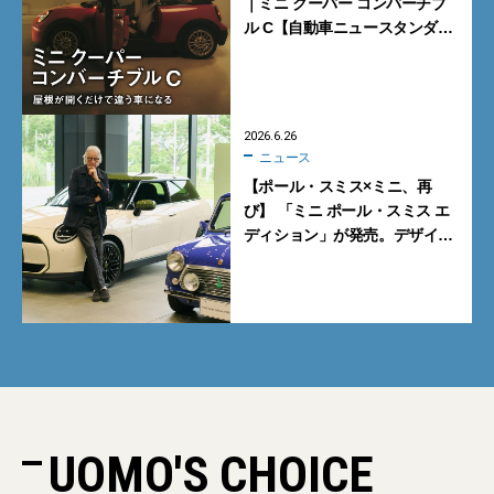
｜ミニ クーパー コンバーチブ
ル C【自動車ニュースタンダー
ド研究所】
2026.6.26
ニュース
【ポール・スミス×ミニ、再
び】 「ミニ ポール・スミス エ
ディション」が発売。デザイ
ナー本人を直撃！
UOMO'S CHOICE