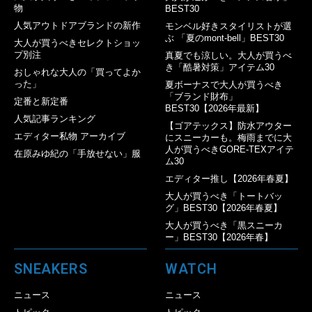
物
BEST30
人気アウトドアブランドの新作
モンベル好きスタイリストが選
ぶ 「夏のmont-bell」BEST30
大人が買うべきセレクトショッ
プ別注
真夏でも涼しい。大人が買うべ
き「酷暑対策」アイテム30
おしゃれな大人の「買ってよか
った」
夏ボーナスで大人が買うべき
「ブランド財布」
定番と新定番
BEST30【2026年最新】
人気記事ランキング
【ゴアテックス】防水アウター
エディター私物 アーカイブ
にスニーカーも。梅雨までに大
人が買うべきGORE-TEXアイテ
在原みゆ紀の「手放せない」服
ム30
エディター推し【2026年春夏】
大人が買うべき「トートバッ
グ」BEST30【2026年春夏】
大人が買うべき「黒スニーカ
ー」BEST30【2026年春】
SNEAKERS
WATCH
ニュース
ニュース