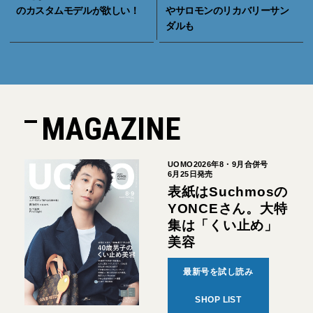
のカスタムモデルが欲しい！
やサロモンのリカバリーサン
ダルも
MAGAZINE
UOMO2026年8・9月合併号
6月25日発売
表紙はSuchmosの
YONCEさん。大特
集は「くい止め」
美容
最新号を試し読み
SHOP LIST