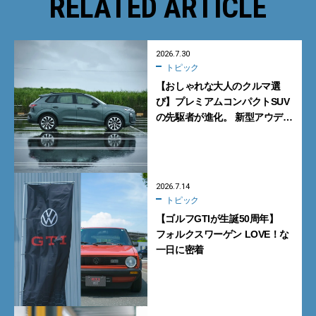
RELATED ARTICLE
2026.7.30
トピック
【おしゃれな大人のクルマ選
び】プレミアムコンパクトSUV
の先駆者が進化。 新型アウディ
「Q3」は、デキるけどイイや
つ。
2026.7.14
トピック
【ゴルフGTIが生誕50周年】
フォルクスワーゲン LOVE！な
一日に密着