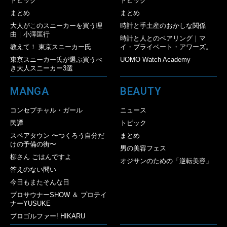
トピック
トピック
まとめ
まとめ
大人がこのスニーカーを買う理
時計と手土産のおかしな関係
由｜小澤匡行
時計と人とのペアリング｜マ
教えて！ 東京スニーカー氏
イ・プライベート・アワーズ。
東京スニーカー氏が選ぶ買うべ
UOMO Watch Academy
き大人スニーカー3選
MANGA
BEAUTY
コンセプチャル・ガール
ニュース
民譚
トピック
スペアタウン 〜つくろう自分だ
まとめ
けの予備の街〜
男の美容フェス
柳さん ごはんですよ
オジサンのための「逆転美容」
答えのない問い
今日もまたそんな日
プロサウナーSHOW ＆ プロテイ
ナーYUSUKE
プロゴルファー! HIKARU