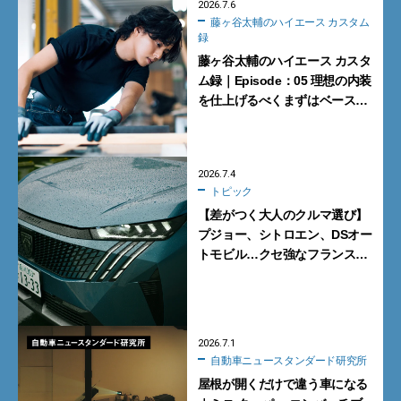
2026.7.6
藤ヶ谷太輔のハイエース カスタム
録
藤ヶ谷太輔のハイエース カスタ
ム録｜Episode：05 理想の内装
を仕上げるべくまずはベースを
整える
2026.7.4
トピック
【差がつく大人のクルマ選び】
プジョー、シトロエン、DSオー
トモビル…クセ強なフランス車
がいい理由
2026.7.1
自動車ニュースタンダード研究所
屋根が開くだけで違う車になる