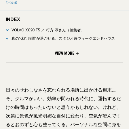
ボルボ
INDEX
VOLVO XC90 T5 ／ 行方 淳さん（編集者）
真の“休む時間”が過ごせる、スタジオ兼ウィークエンドハウス
東京と千葉。仕事とプライベートを住み分けて暮らしをつなぐ、
信頼できる一台
VIEW MORE
日々のせわしなさを忘れられる場所に出かける週末こ
そ、クルマがいい。効率が問われる時代に、運転するだ
けの時間はもったいないと思うかもしれない。けれど、
次第に景色が風光明媚な自然に変わり、空気が澄んでく
るとおのずと心も整ってくる。パーソナルな空間に身を