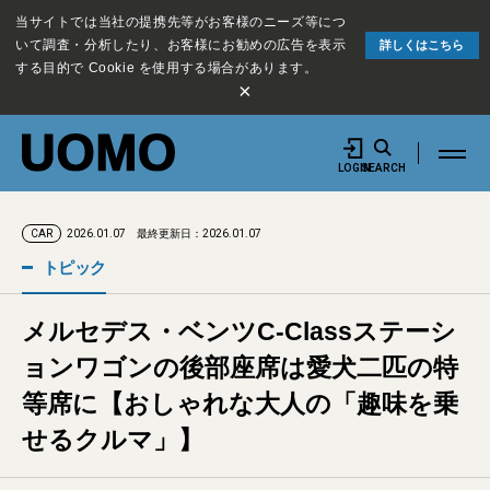
当サイトでは当社の提携先等がお客様のニーズ等につ
いて調査・分析したり、お客様にお勧めの広告を表示
詳しくはこちら
する目的で Cookie を使用する場合があります。
×
LOGIN
SEARCH
2026.01.07
最終更新日：2026.01.07
CAR
トピック
メルセデス・ベンツC-Classステーシ
ョンワゴンの後部座席は愛犬二匹の特
等席に【おしゃれな大人の「趣味を乗
せるクルマ」】