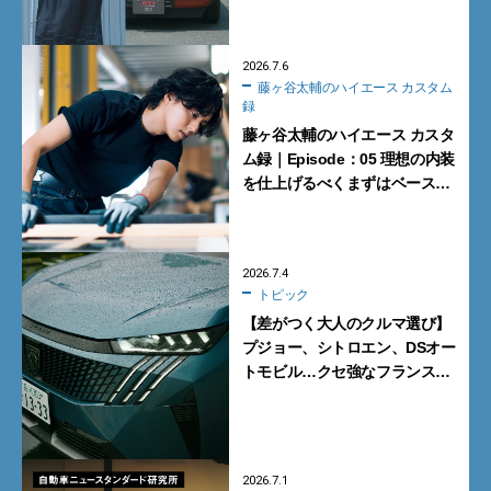
2026.7.6
藤ヶ谷太輔のハイエース カスタム
録
藤ヶ谷太輔のハイエース カスタ
ム録｜Episode：05 理想の内装
を仕上げるべくまずはベースを
整える
2026.7.4
トピック
【差がつく大人のクルマ選び】
プジョー、シトロエン、DSオー
トモビル…クセ強なフランス車
がいい理由
2026.7.1