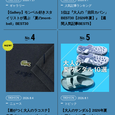
2026.7.27
2026.8.1
ギャラリー
人気記事ランキング
【Gallery】モンベル好きスタ
1位は『大人の「吉田カバン」
イリストが選ぶ 「夏のmont-
BEST30【2026年夏】』【週
bell」BEST30
間人気記事BEST5】
4
5
FASHION
2026.8.4
FASHION
2026.8.1
ニュース
トピック
【差がつく大人のラコステ】
【大人のサンダル】2026年夏