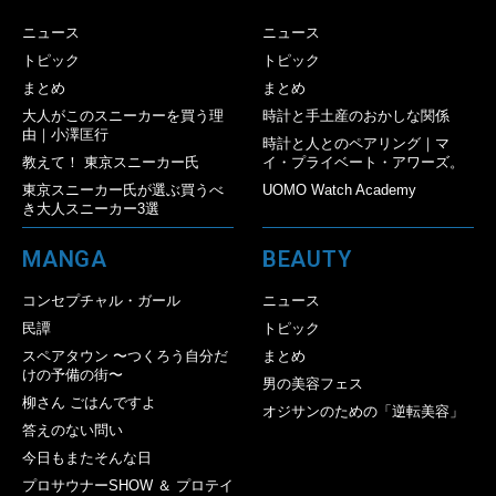
ニュース
ニュース
トピック
トピック
まとめ
まとめ
大人がこのスニーカーを買う理
時計と手土産のおかしな関係
由｜小澤匡行
時計と人とのペアリング｜マ
教えて！ 東京スニーカー氏
イ・プライベート・アワーズ。
東京スニーカー氏が選ぶ買うべ
UOMO Watch Academy
き大人スニーカー3選
MANGA
BEAUTY
コンセプチャル・ガール
ニュース
民譚
トピック
スペアタウン 〜つくろう自分だ
まとめ
けの予備の街〜
男の美容フェス
柳さん ごはんですよ
オジサンのための「逆転美容」
答えのない問い
今日もまたそんな日
プロサウナーSHOW ＆ プロテイ