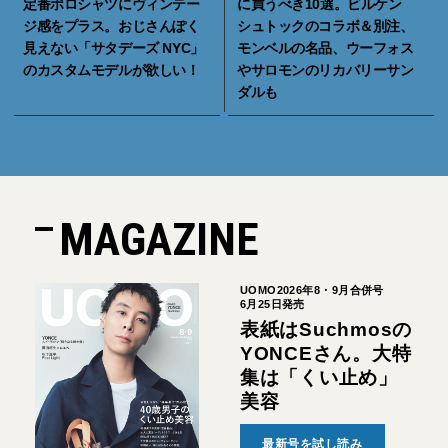
定番ポロシャツにヴィンテー
に買うべき10選。ビルケン
ジ感をプラス。おじさんぽく
シュトックのコラボ＆別注、
見えない「サタデーズ NYC」
モンベルの名品、ウーフォス
のカスタムモデルが欲しい！
やサロモンのリカバリーサン
ダルも
MAGAZINE
UOMO2026年8・9月合併号
6月25日発売
表紙はSuchmosの
YONCEさん。大特
集は「くい止め」
美容
最新号を試し読み