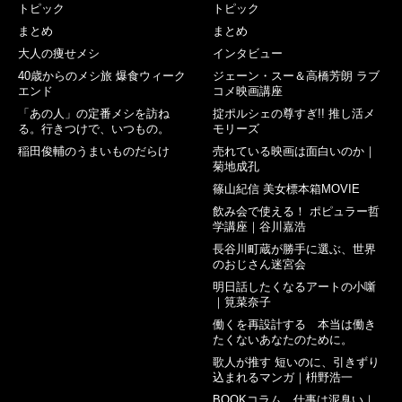
トピック
トピック
まとめ
まとめ
大人の痩せメシ
インタビュー
40歳からのメシ旅 爆食ウィーク
ジェーン・スー＆高橋芳朗 ラブ
エンド
コメ映画講座
「あの人」の定番メシを訪ね
掟ポルシェの尊すぎ!! 推し活メ
る。行きつけで、いつもの。
モリーズ
稲田俊輔のうまいものだらけ
売れている映画は面白いのか｜
菊地成孔
篠山紀信 美女標本箱MOVIE
飲み会で使える！ ポピュラー哲
学講座｜谷川嘉浩
長谷川町蔵が勝手に選ぶ、世界
のおじさん迷宮会
明日話したくなるアートの小噺
｜筧菜奈子
働くを再設計する 本当は働き
たくないあなたのために。
歌人が推す 短いのに、引きずり
込まれるマンガ｜枡野浩一
BOOKコラム 仕事は泥臭い｜