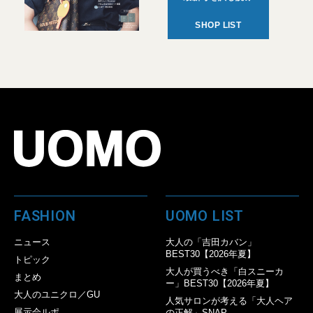
SHOP LIST
FASHION
UOMO LIST
ニュース
大人の「吉田カバン」
BEST30【2026年夏】
トピック
大人が買うべき「白スニーカ
まとめ
ー」BEST30【2026年夏】
大人のユニクロ／GU
人気サロンが考える「大人ヘア
展示会ルポ
の正解」SNAP