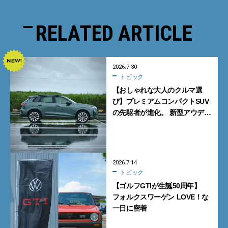
RELATED ARTICLE
2026.7.30
トピック
【おしゃれな大人のクルマ選
び】プレミアムコンパクトSUV
の先駆者が進化。 新型アウディ
「Q3」は、デキるけどイイや
つ。
2026.7.14
トピック
【ゴルフGTIが生誕50周年】
フォルクスワーゲン LOVE！な
一日に密着