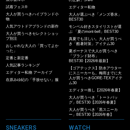
試着フェス®︎
エディター私物
大人が買うべきハイブランド小
大人が選ぶべき「メンズ香水」
物
BEST30
人気アウトドアブランドの新作
モンベル好きスタイリストが選
ぶ 「夏のmont-bell」BEST30
大人が買うべきセレクトショッ
プ別注
真夏でも涼しい。大人が買うべ
き「酷暑対策」アイテム30
おしゃれな大人の「買ってよか
った」
夏ボーナスで大人が買うべき
「ブランド財布」
定番と新定番
BEST30【2026年最新】
人気記事ランキング
【ゴアテックス】防水アウター
エディター私物 アーカイブ
にスニーカーも。梅雨までに大
人が買うべきGORE-TEXアイテ
在原みゆ紀の「手放せない」服
ム30
エディター推し【2026年春夏】
大人が買うべき「トートバッ
グ」BEST30【2026年春夏】
大人が買うべき「黒スニーカ
ー」BEST30【2026年春】
SNEAKERS
WATCH