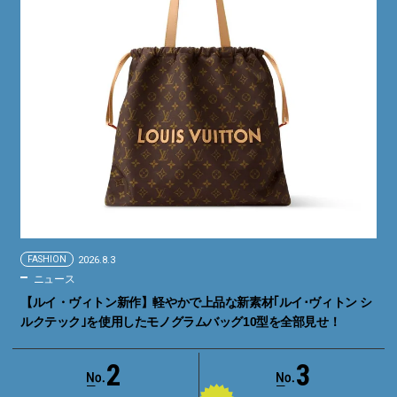
FASHION
2026.8.3
ニュース
【ルイ・ヴィトン新作】軽やかで上品な新素材｢ルイ･ヴィトン シ
ルクテック｣を使用したモノグラムバッグ10型を全部見せ！
2
3