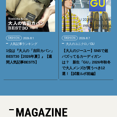
FASHION
2026.8.1
FASHION
2026.8.7
人気記事ランキング
大人のユニクロ／GU
1位は『大人の「吉田カバン」
【大人のジーユー】SNSで超
BEST30【2026年夏】』【週
バズってるカーディガン
間人気記事BEST5】
は？ 新生「GU」2026年秋冬
で大人メンズが買うべき12
選！【試着ルポ前編】
MAGAZINE