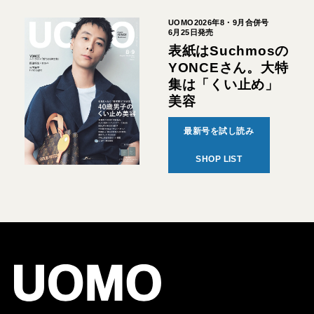
UOMO2026年8・9月合併号
6月25日発売
表紙はSuchmosの
YONCEさん。大特
集は「くい止め」
美容
最新号を試し読み
SHOP LIST