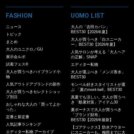
FASHION
UOMO LIST
ニュース
大人の「吉田カバン」
BEST30【2026年夏】
トピック
大人が買うべき「白スニーカ
まとめ
ー」BEST30【2026年夏】
大人のユニクロ／GU
人気サロンが考える「大人ヘア
展示会ルポ
の正解」SNAP
試着フェス®︎
エディター私物
大人が買うべきハイブランド小
大人が選ぶべき「メンズ香水」
物
BEST30
人気アウトドアブランドの新作
モンベル好きスタイリストが選
ぶ 「夏のmont-bell」BEST30
大人が買うべきセレクトショッ
プ別注
真夏でも涼しい。大人が買うべ
き「酷暑対策」アイテム30
おしゃれな大人の「買ってよか
った」
夏ボーナスで大人が買うべき
「ブランド財布」
定番と新定番
BEST30【2026年最新】
人気記事ランキング
【ゴアテックス】防水アウター
エディター私物 アーカイブ
にスニーカーも。梅雨までに大