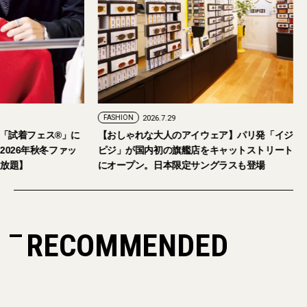
FASHION
2026.7.24
FASHION
2026.7.29
2026年9月5日・6日開催。「試着フェス®︎」に
【おしゃれな大人の
読者の皆さまをご招待。【2026年秋冬ファッ
ピジ」が国内初の旗
ション＆美容アイテム試し放題】
にオープン。日本限
RECOMMENDED