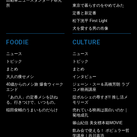
自動車ニュースタンダード研究
所
東京で暮らすのをやめてみた
定番と新定番
松下洸平 First Light
犬を愛する男の肖像
FOODIE
CULTURE
ニュース
ニュース
トピック
トピック
まとめ
まとめ
大人の痩せメシ
インタビュー
40歳からのメシ旅 爆食ウィーク
ジェーン・スー＆高橋芳朗 ラブ
エンド
コメ映画講座
「あの人」の定番メシを訪ね
掟ポルシェの尊すぎ!! 推し活メ
る。行きつけで、いつもの。
モリーズ
稲田俊輔のうまいものだらけ
売れている映画は面白いのか｜
菊地成孔
篠山紀信 美女標本箱MOVIE
飲み会で使える！ ポピュラー哲
学講座｜谷川嘉浩