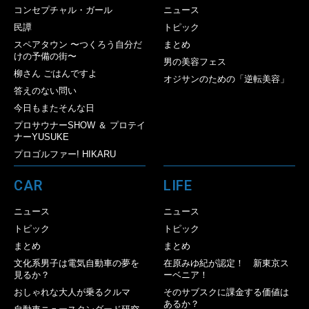
コンセプチャル・ガール
ニュース
民譚
トピック
スペアタウン 〜つくろう自分だ
まとめ
けの予備の街〜
男の美容フェス
柳さん ごはんですよ
オジサンのための「逆転美容」
答えのない問い
今日もまたそんな日
プロサウナーSHOW ＆ プロテイ
ナーYUSUKE
プロゴルファー! HIKARU
CAR
LIFE
ニュース
ニュース
トピック
トピック
まとめ
まとめ
文化系男子は電気自動車の夢を
在原みゆ紀が認定！ 新東京ス
見るか？
ーベニア！
おしゃれな大人が乗るクルマ
そのサブスクに課金する価値は
あるか？