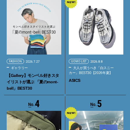
FASHION
2026.7.27
UOMO LIST
2026.8.8
ギャラリー
大人が買うべき「白スニー
カー」BEST30【2026年夏】
【Gallery】モンベル好きスタ
ASICS
イリストが選ぶ 「夏のmont-
bell」BEST30
4
5