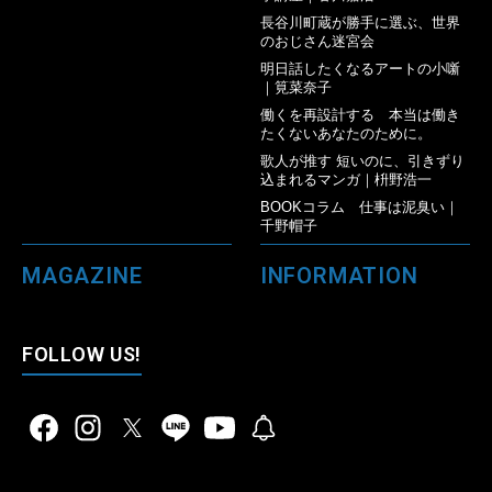
長谷川町蔵が勝手に選ぶ、世界
のおじさん迷宮会
明日話したくなるアートの小噺
｜筧菜奈子
働くを再設計する 本当は働き
たくないあなたのために。
歌人が推す 短いのに、引きずり
込まれるマンガ｜枡野浩一
BOOKコラム 仕事は泥臭い｜
千野帽子
MAGAZINE
INFORMATION
FOLLOW US!