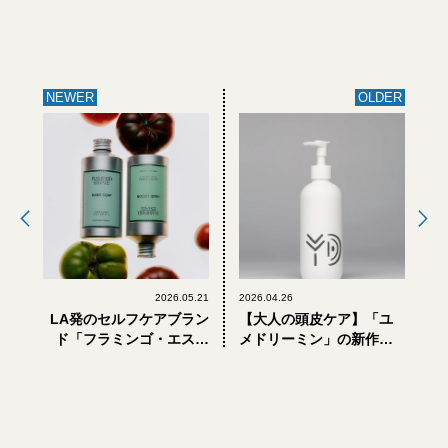
NEWER
OLDER
2026.05.21
2026.04.26
LA発のセルフケアブラン
【大人の頭皮ケア】「ユ
ド「フラミンゴ・エステ
メドリーミン」の新作シ
ート」が日本初上陸。“庭
ャンプー。植物と発酵の
のある暮らし”を銀座・和
力で“土台”から整える
光で体感