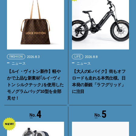
FASHION
2026.8.3
LIFE
2026.8.8
ニュース
ニュース
【ルイ・ヴィトン新作】軽や
【大人のE-バイク】街もオフ
かで上品な新素材｢ルイ･ヴィ
ロードも走れる本気仕様。日
トン シルクテック｣を使用した
本発の新鋭「ラフグリッド」
モノグラムバッグ10型を全部
に注目
見せ！
4
5