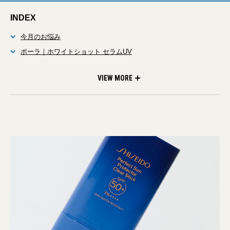
INDEX
今月のお悩み
ポーラ｜ホワイトショット セラムUV
オルビス ミスター｜ドライタッチ UVジェル
SHISEIDO｜クリア サンケア スティック
買って損なし。高機能な日焼け止め、教えて！
VIEW MORE