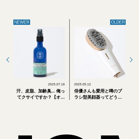
NEWER
OLDER
2025.07.16
2025.05.12
汗、皮脂、加齢臭... 俺っ
俳優さんも愛用と噂のブ
てクサイですか？【オジ
ラシ型美顔器ってどうな
サンのための「逆転美
の？【オジサンのための
容」vol.33】
「逆転美容」vol.31】