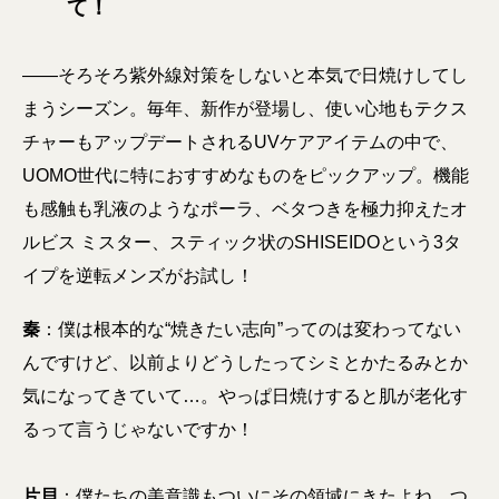
て！
――そろそろ紫外線対策をしないと本気で日焼けしてし
まうシーズン。毎年、新作が登場し、使い心地もテクス
チャーもアップデートされるUVケアアイテムの中で、
UOMO世代に特におすすめなものをピックアップ。機能
も感触も乳液のようなポーラ、ベタつきを極力抑えたオ
ルビス ミスター、スティック状のSHISEIDOという3タ
イプを逆転メンズがお試し！
秦
：僕は根本的な“焼きたい志向”ってのは変わってない
んですけど、以前よりどうしたってシミとかたるみとか
気になってきていて…。やっぱ日焼けすると肌が老化す
るって言うじゃないですか！
片貝
：僕たちの美意識もついにその領域にきたよね。つ