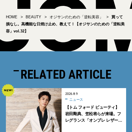
HOME
BEAUTY
オジサンのための「逆転美容」
買って
損なし。高機能な日焼け止め、教えて！【オジサンのための「逆転美
容」vol.32】
RELATED ARTICLE
2026.8.9
ニュース
【トム フォード ビューティ】
岩田剛典、笠松将らが来場。フ
レグランス「オンブレ レザー」
の世界観を体感するイベント開