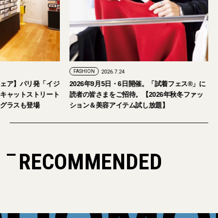
FASHION
2026.7.29
FASHION
2026.7.24
【おしゃれな大人のアイウェア】パリ発「イジ
2026年9月5日・
ピジ」が国内初の旗艦店をキャットストリート
読者の皆さまをご招
にオープン。日本限定サングラスも登場
ション＆美容アイテ
RECOMMENDED