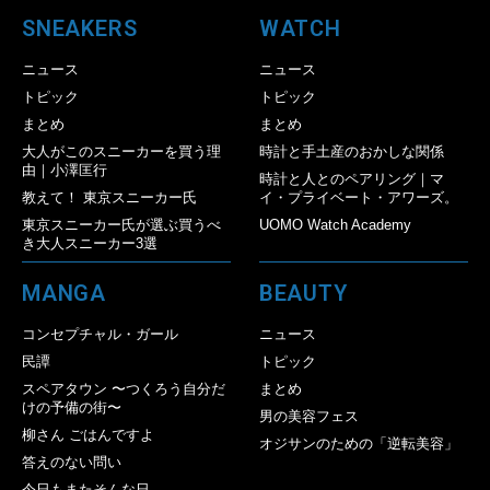
SNEAKERS
WATCH
ニュース
ニュース
トピック
トピック
まとめ
まとめ
大人がこのスニーカーを買う理
時計と手土産のおかしな関係
由｜小澤匡行
時計と人とのペアリング｜マ
教えて！ 東京スニーカー氏
イ・プライベート・アワーズ。
東京スニーカー氏が選ぶ買うべ
UOMO Watch Academy
き大人スニーカー3選
MANGA
BEAUTY
コンセプチャル・ガール
ニュース
民譚
トピック
スペアタウン 〜つくろう自分だ
まとめ
けの予備の街〜
男の美容フェス
柳さん ごはんですよ
オジサンのための「逆転美容」
答えのない問い
今日もまたそんな日