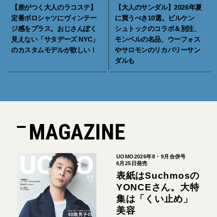
【差がつく大人のラコステ】
【大人のサンダル】2026年夏
定番ポロシャツにヴィンテー
に買うべき10選。ビルケン
ジ感をプラス。おじさんぽく
シュトックのコラボ＆別注、
見えない「サタデーズ NYC」
モンベルの名品、ウーフォス
のカスタムモデルが欲しい！
やサロモンのリカバリーサン
ダルも
MAGAZINE
UOMO2026年8・9月合併号
6月25日発売
表紙はSuchmosの
YONCEさん。大特
集は「くい止め」
美容