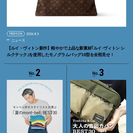
FASHION
2026.8.3
ニュース
【ルイ・ヴィトン新作】軽やかで上品な新素材｢ルイ･ヴィトン シ
ルクテック｣を使用したモノグラムバッグ10型を全部見せ！
2
3