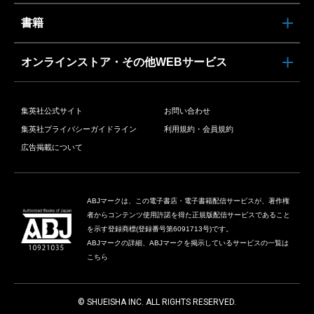
書籍
オンラインストア・その他WEBサービス
集英社公式サイト
お問い合わせ
集英社プライバシーガイドライン
利用規約・会員規約
広告掲載について
ABJマークは、この電子書店・電子書籍配信サービスが、著作権
者からコンテンツ使用許諾を得た正規版配信サービスであること
を示す登録商標(登録番号第6091713号)です。
ABJマークの詳細、ABJマークを掲示しているサービスの一覧は
こちら
© SHUEISHA INC. ALL RIGHTS RESERVED.