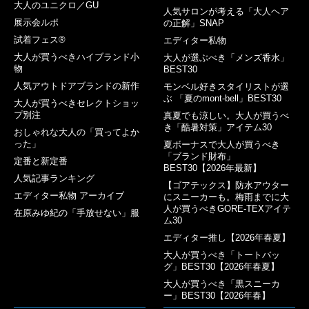
大人のユニクロ／GU
人気サロンが考える「大人ヘア
展示会ルポ
の正解」SNAP
試着フェス®︎
エディター私物
大人が買うべきハイブランド小
大人が選ぶべき「メンズ香水」
物
BEST30
人気アウトドアブランドの新作
モンベル好きスタイリストが選
ぶ 「夏のmont-bell」BEST30
大人が買うべきセレクトショッ
プ別注
真夏でも涼しい。大人が買うべ
き「酷暑対策」アイテム30
おしゃれな大人の「買ってよか
った」
夏ボーナスで大人が買うべき
「ブランド財布」
定番と新定番
BEST30【2026年最新】
人気記事ランキング
【ゴアテックス】防水アウター
エディター私物 アーカイブ
にスニーカーも。梅雨までに大
人が買うべきGORE-TEXアイテ
在原みゆ紀の「手放せない」服
ム30
エディター推し【2026年春夏】
大人が買うべき「トートバッ
グ」BEST30【2026年春夏】
大人が買うべき「黒スニーカ
ー」BEST30【2026年春】