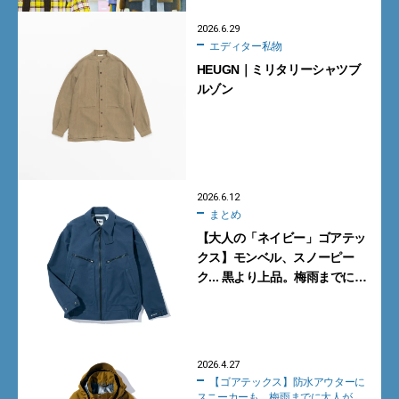
2026.6.29
エディター私物
HEUGN｜ミリタリーシャツブ
ルゾン
2026.6.12
まとめ
【大人の「ネイビー」ゴアテッ
クス】モンベル、スノーピー
ク... 黒より上品。梅雨までに買
うべき3選
2026.4.27
【ゴアテックス】防水アウターに
スニーカーも。梅雨までに大人が買