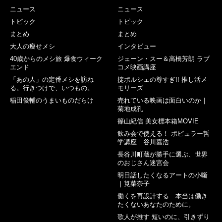
ニュース
ニュース
トピック
トピック
まとめ
まとめ
大人の痩せメシ
インタビュー
40歳からのメシ旅 爆食ウィーク
ジェーン・スー＆高橋芳朗 ラブ
エンド
コメ映画講座
「あの人」の定番メシを訪ね
掟ポルシェの尊すぎ!! 推し活メ
る。行きつけで、いつもの。
モリーズ
稲田俊輔のうまいものだらけ
売れている映画は面白いのか｜
菊地成孔
篠山紀信 美女標本箱MOVIE
飲み会で使える！ ポピュラー哲
学講座｜谷川嘉浩
長谷川町蔵が勝手に選ぶ、世界
のおじさん迷宮会
明日話したくなるアートの小噺
｜筧菜奈子
働くを再設計する 本当は働き
たくないあなたのために。
歌人が推す 短いのに、引きずり