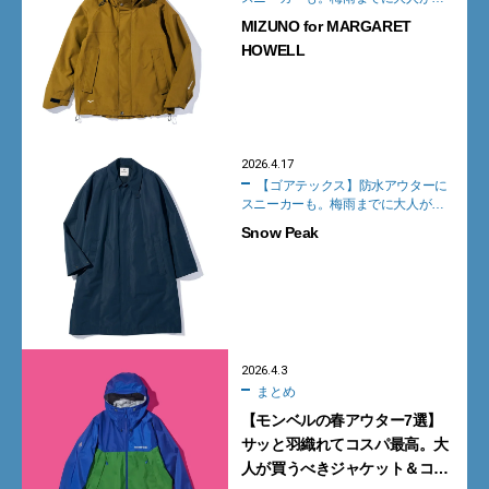
うべきGORE-TEXアイテム30
MIZUNO for MARGARET
HOWELL
2026.4.17
【ゴアテックス】防水アウターに
スニーカーも。梅雨までに大人が買
うべきGORE-TEXアイテム30
Snow Peak
2026.4.3
まとめ
【モンベルの春アウター7選】
サッと羽織れてコスパ最高。大
人が買うべきジャケット＆コー