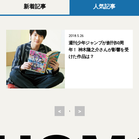
新着記事
人気記事
2018.5.26
週刊少年ジャンプが創刊50周
年！ 神木隆之介さんが影響を受
けた作品は？
<
>
1