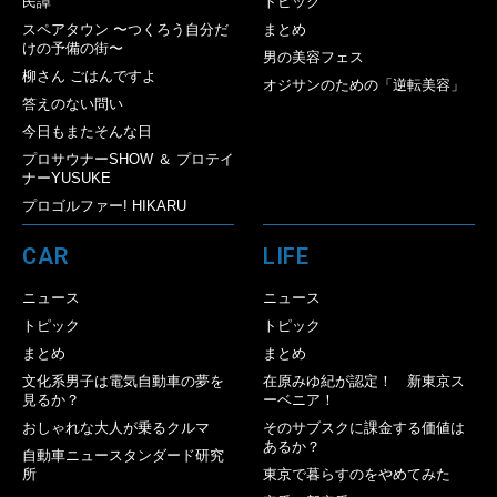
民譚
トピック
スペアタウン 〜つくろう自分だ
まとめ
けの予備の街〜
男の美容フェス
柳さん ごはんですよ
オジサンのための「逆転美容」
答えのない問い
今日もまたそんな日
プロサウナーSHOW ＆ プロテイ
ナーYUSUKE
プロゴルファー! HIKARU
CAR
LIFE
ニュース
ニュース
トピック
トピック
まとめ
まとめ
文化系男子は電気自動車の夢を
在原みゆ紀が認定！ 新東京ス
見るか？
ーベニア！
おしゃれな大人が乗るクルマ
そのサブスクに課金する価値は
あるか？
自動車ニュースタンダード研究
所
東京で暮らすのをやめてみた