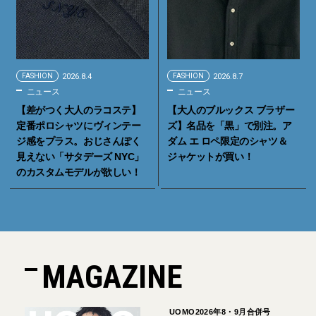
FASHION
2026.8.4
FASHION
2026.8.7
ニュース
ニュース
【差がつく大人のラコステ】
【大人のブルックス ブラザー
定番ポロシャツにヴィンテー
ズ】名品を「黒」で別注。ア
ジ感をプラス。おじさんぽく
ダム エ ロペ限定のシャツ＆
見えない「サタデーズ NYC」
ジャケットが買い！
のカスタムモデルが欲しい！
MAGAZINE
UOMO2026年8・9月合併号