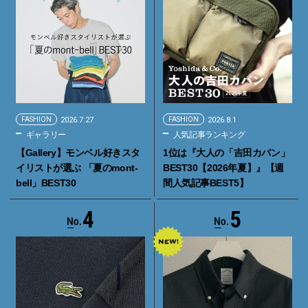
FASHION
2026.7.27
FASHION
2026.8.1
ギャラリー
人気記事ランキング
【Gallery】モンベル好きスタ
1位は『大人の「吉田カバン」
イリストが選ぶ 「夏のmont-
BEST30【2026年夏】』【週
bell」BEST30
間人気記事BEST5】
4
5