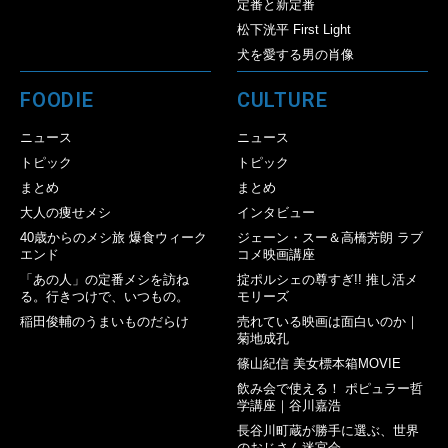
定番と新定番
松下洸平 First Light
犬を愛する男の肖像
FOODIE
CULTURE
ニュース
ニュース
トピック
トピック
まとめ
まとめ
大人の痩せメシ
インタビュー
40歳からのメシ旅 爆食ウィーク
ジェーン・スー＆高橋芳朗 ラブ
エンド
コメ映画講座
「あの人」の定番メシを訪ね
掟ポルシェの尊すぎ!! 推し活メ
る。行きつけで、いつもの。
モリーズ
稲田俊輔のうまいものだらけ
売れている映画は面白いのか｜
菊地成孔
篠山紀信 美女標本箱MOVIE
飲み会で使える！ ポピュラー哲
学講座｜谷川嘉浩
長谷川町蔵が勝手に選ぶ、世界
のおじさん迷宮会