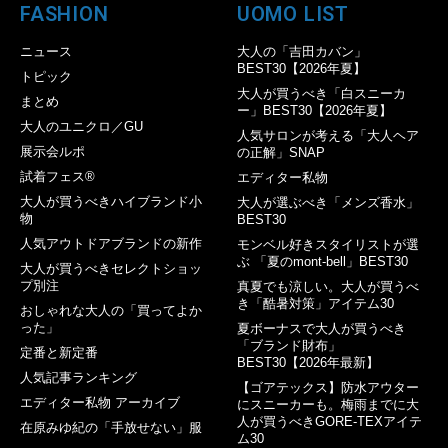
FASHION
UOMO LIST
ニュース
大人の「吉田カバン」
BEST30【2026年夏】
トピック
大人が買うべき「白スニーカ
まとめ
ー」BEST30【2026年夏】
大人のユニクロ／GU
人気サロンが考える「大人ヘア
展示会ルポ
の正解」SNAP
試着フェス®︎
エディター私物
大人が買うべきハイブランド小
大人が選ぶべき「メンズ香水」
物
BEST30
人気アウトドアブランドの新作
モンベル好きスタイリストが選
ぶ 「夏のmont-bell」BEST30
大人が買うべきセレクトショッ
プ別注
真夏でも涼しい。大人が買うべ
き「酷暑対策」アイテム30
おしゃれな大人の「買ってよか
った」
夏ボーナスで大人が買うべき
「ブランド財布」
定番と新定番
BEST30【2026年最新】
人気記事ランキング
【ゴアテックス】防水アウター
エディター私物 アーカイブ
にスニーカーも。梅雨までに大
人が買うべきGORE-TEXアイテ
在原みゆ紀の「手放せない」服
ム30